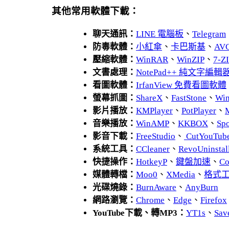
其他常用軟體下載：
聊天通訊：
LINE 電腦板
、
Telegram
防毒軟體：
小紅傘
、
卡巴斯基
、
AV
壓縮軟體：
WinRAR
、
WinZIP
、
7-
文書處理：
NotePad++ 純文字編輯
看圖軟體：
IrfanView 免費看圖軟體
螢幕抓圖：
ShareX
、
FastStone
、
Wi
影片播放：
KMPlayer
、
PotPlayer
、
音樂播放：
WinAMP
、
KKBOX
、
Spo
影音下載：
FreeStudio
、
CutYouTub
系統工具：
CCleaner
、
RevoUnins
快捷操作：
HotkeyP
、
鍵盤加速
、
Co
媒體轉檔：
Moo0
、
XMedia
、
格式
光碟燒錄：
BurnAware
、
AnyBurn
網路瀏覽：
Chrome
、
Edge
、
Firefox
YouTube下載、轉MP3：
YT1s
、
Sav