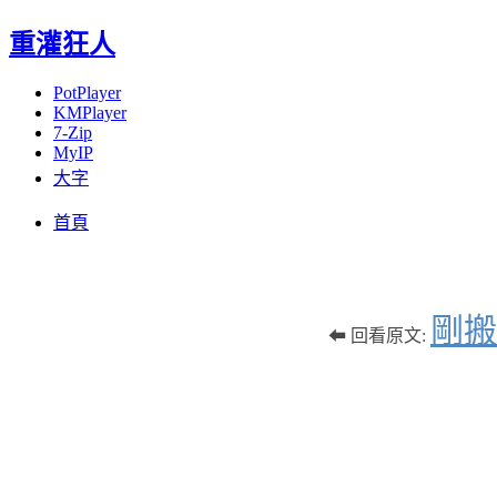
重灌狂人
PotPlayer
KMPlayer
7-Zip
MyIP
大字
Menu
Skip
首頁
to
content
剛搬
⬅ 回看原文: