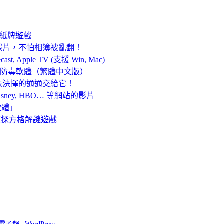
素的紙牌遊戲
一照片，不怕相簿被亂翻！
, Apple TV (支援 Win, Mac)
irus 免費防毒軟體（繁體中文版）
法決擇的通通交給它！
n, Disney, HBO… 等網站的影片
速軟體」
的偵探方格解謎遊戲