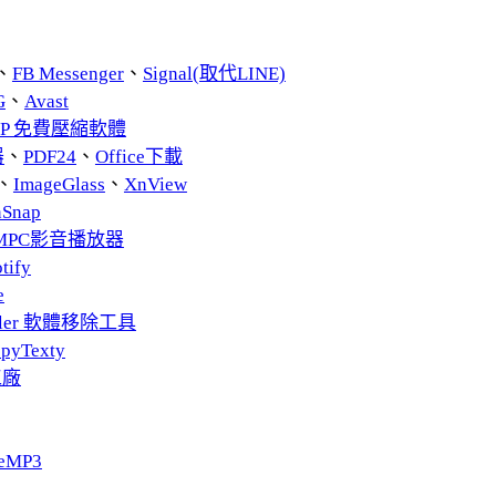
、
FB Messenger
、
Signal(取代LINE)
G
、
Avast
ZIP 免費壓縮軟體
器
、
PDF24
、
Office下載
、
ImageGlass
、
XnView
nSnap
MPC影音播放器
tify
e
taller 軟體移除工具
pyTexty
工廠
eMP3