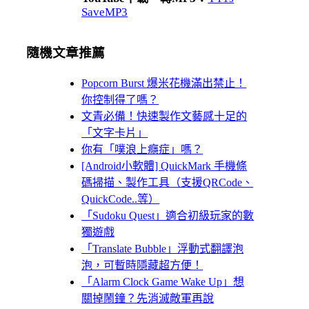
SaveMP3
隨機文章推薦
Popcorn Burst 爆米花機滿出禁止！
你控制得了嗎？
文青必備！快速製作文藝感十足的
「文字卡片」
你有「噗浪上癮症」嗎？
[Android小軟體] QuickMark 手機條
碼掃描、製作工具（支援QRCode、
QuickCode..等）
「Sudoku Quest」適合初級玩家的數
獨遊戲
「Translate Bubble」浮動式翻譯泡
泡，可暫時隱藏超方便！
「Alarm Clock Game Wake Up」想
關掉鬧鐘？先消滅敵軍再說