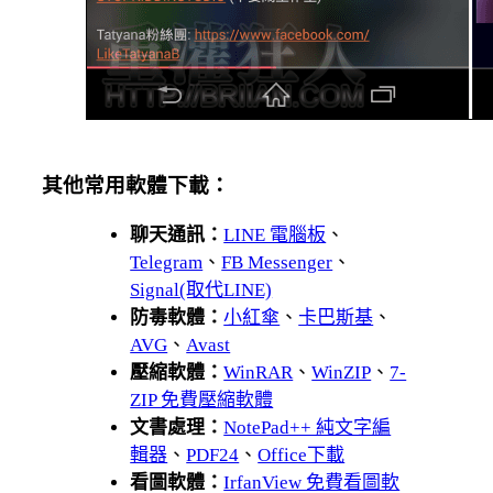
其他常用軟體下載：
聊天通訊：
LINE 電腦板
、
Telegram
、
FB Messenger
、
Signal(取代LINE)
防毒軟體：
小紅傘
、
卡巴斯基
、
AVG
、
Avast
壓縮軟體：
WinRAR
、
WinZIP
、
7-
ZIP 免費壓縮軟體
文書處理：
NotePad++ 純文字編
輯器
、
PDF24
、
Office下載
看圖軟體：
IrfanView 免費看圖軟