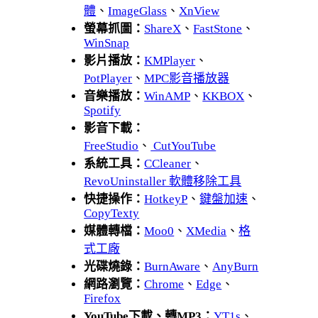
體
、
ImageGlass
、
XnView
螢幕抓圖：
ShareX
、
FastStone
、
WinSnap
影片播放：
KMPlayer
、
PotPlayer
、
MPC影音播放器
音樂播放：
WinAMP
、
KKBOX
、
Spotify
影音下載：
FreeStudio
、
CutYouTube
系統工具：
CCleaner
、
RevoUninstaller 軟體移除工具
快捷操作：
HotkeyP
、
鍵盤加速
、
CopyTexty
媒體轉檔：
Moo0
、
XMedia
、
格
式工廠
光碟燒錄：
BurnAware
、
AnyBurn
網路瀏覽：
Chrome
、
Edge
、
Firefox
YouTube下載、轉MP3：
YT1s
、