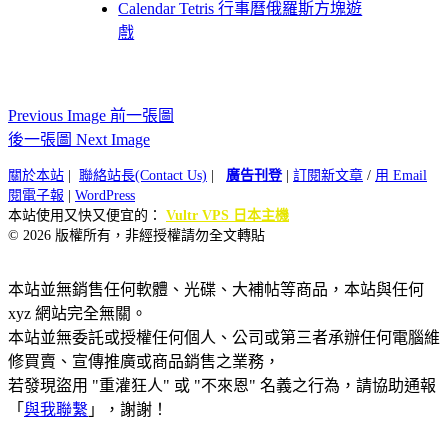
Calendar Tetris 行事曆俄羅斯方塊遊
戲
Previous Image 前一張圖
後一張圖 Next Image
關於本站
|
聯絡站長(Contact Us)
|
廣告刊登
|
訂閱新文章
/
用 Email
閱電子報
|
WordPress
本站使用又快又便宜的：
Vultr VPS 日本主機
© 2026 版權所有，非經授權請勿全文轉貼
本站並無銷售任何軟體、光碟、大補帖等商品，本站與任何
xyz 網站完全無關。
本站並無委託或授權任何個人、公司或第三者承辦任何電腦維
修買賣、宣傳推廣或商品銷售之業務，
若發現盜用 "重灌狂人" 或 "不來恩" 名義之行為，請協助通報
「
與我聯繫
」，謝謝！