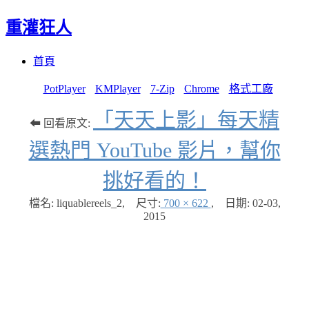
重灌狂人
Menu
Skip
首頁
to
content
PotPlayer
KMPlayer
7-Zip
Chrome
格式工廠
「天天上影」每天精
⬅ 回看原文:
選熱門 YouTube 影片，幫你
挑好看的！
檔名: liquablereels_2
,
尺寸:
700 × 622
,
日期:
02-03,
2015