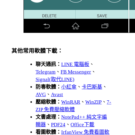
其他常用軟體下載：
聊天通訊：
LINE 電腦板
、
Telegram
、
FB Messenger
、
Signal(取代LINE)
防毒軟體：
小紅傘
、
卡巴斯基
、
AVG
、
Avast
壓縮軟體：
WinRAR
、
WinZIP
、
7-
ZIP 免費壓縮軟體
文書處理：
NotePad++ 純文字編
輯器
、
PDF24
、
Office下載
看圖軟體：
IrfanView 免費看圖軟