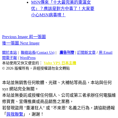
MSN傳來「十大最完美的東瀛女
优」？應該是對方中毒了！大家要
小心MSN病毒唷！
Previous Image 前一張圖
後一張圖 Next Image
關於本站
|
聯絡站長(Contact Us)
|
廣告刊登
|
訂閱新文章
/
用 Email
閱電子報
|
WordPress
本站使用又快又便宜的：
Vultr VPS 日本主機
© 2026 版權所有，非經授權請勿全文轉貼
本站並無銷售任何軟體、光碟、大補帖等商品，本站與任何
xyz 網站完全無關。
本站並無委託或授權任何個人、公司或第三者承辦任何電腦維
修買賣、宣傳推廣或商品銷售之業務，
若發現盜用 "重灌狂人" 或 "不來恩" 名義之行為，請協助通報
「
與我聯繫
」，謝謝！