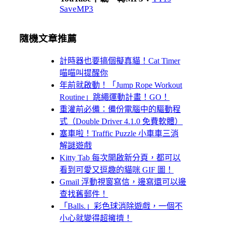
SaveMP3
隨機文章推薦
計時器也要搞個擬真貓！Cat Timer
喵喵叫提醒你
年前就啟動！「Jump Rope Workout
Routine」跳繩運動計畫！GO！
重灌前必備：備份電腦中的驅動程
式（Double Driver 4.1.0 免費軟體）
塞車啦！Traffic Puzzle 小車車三消
解謎遊戲
Kitty Tab 每次開啟新分頁，都可以
看到可愛又逗趣的貓咪 GIF 圖！
Gmail 浮動視窗寫信，邊寫還可以邊
查找舊郵件！
「Balls.」彩色球消除遊戲，一個不
小心就變得超擁擠！