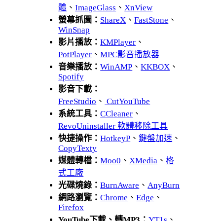
體
、
ImageGlass
、
XnView
螢幕抓圖：
ShareX
、
FastStone
、
WinSnap
影片播放：
KMPlayer
、
PotPlayer
、
MPC影音播放器
音樂播放：
WinAMP
、
KKBOX
、
Spotify
影音下載：
FreeStudio
、
CutYouTube
系統工具：
CCleaner
、
RevoUninstaller 軟體移除工具
快捷操作：
HotkeyP
、
鍵盤加速
、
CopyTexty
媒體轉檔：
Moo0
、
XMedia
、
格
式工廠
光碟燒錄：
BurnAware
、
AnyBurn
網路瀏覽：
Chrome
、
Edge
、
Firefox
YouTube下載、轉MP3：
YT1s
、