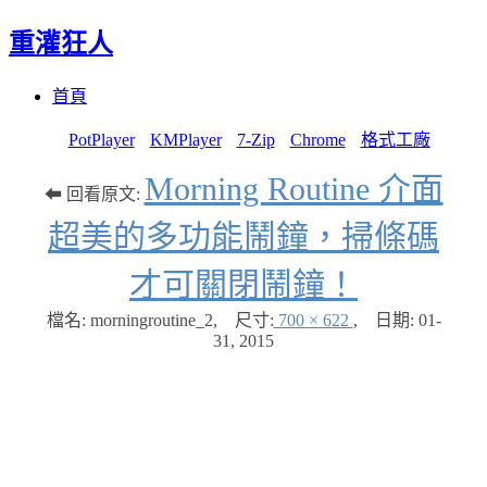
重灌狂人
Menu
Skip
首頁
to
content
PotPlayer
KMPlayer
7-Zip
Chrome
格式工廠
Morning Routine 介面
⬅ 回看原文:
超美的多功能鬧鐘，掃條碼
才可關閉鬧鐘！
檔名: morningroutine_2
,
尺寸:
700 × 622
,
日期:
01-
31, 2015