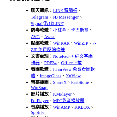
聊天通訊：
LINE 電腦板
、
Telegram
、
FB Messenger
、
Signal(取代LINE)
防毒軟體：
小紅傘
、
卡巴斯基
、
AVG
、
Avast
壓縮軟體：
WinRAR
、
WinZIP
、
7-
ZIP 免費壓縮軟體
文書處理：
NotePad++ 純文字編
輯器
、
PDF24
、
Office下載
看圖軟體：
IrfanView 免費看圖軟
體
、
ImageGlass
、
XnView
螢幕抓圖：
ShareX
、
FastStone
、
WinSnap
影片播放：
KMPlayer
、
PotPlayer
、
MPC影音播放器
音樂播放：
WinAMP
、
KKBOX
、
Spotify