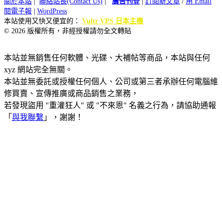
關於本站
|
聯絡站長(Contact Us)
|
廣告刊登
|
訂閱新文章
/
用 Email
閱電子報
|
WordPress
本站使用又快又便宜的：
Vultr VPS 日本主機
© 2026 版權所有，非經授權請勿全文轉貼
本站並無銷售任何軟體、光碟、大補帖等商品，本站與任何
xyz 網站完全無關。
本站並無委託或授權任何個人、公司或第三者承辦任何電腦維
修買賣、宣傳推廣或商品銷售之業務，
若發現盜用 "重灌狂人" 或 "不來恩" 名義之行為，請協助通報
「
與我聯繫
」，謝謝！