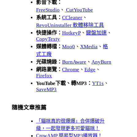
影音下載：
FreeStudio
、
CutYouTube
系統工具：
CCleaner
、
RevoUninstaller 軟體移除工具
快捷操作：
HotkeyP
、
鍵盤加速
、
CopyTexty
媒體轉檔：
Moo0
、
XMedia
、
格
式工廠
光碟燒錄：
BurnAware
、
AnyBurn
網路瀏覽：
Chrome
、
Edge
、
Firefox
YouTube下載、轉MP3：
YT1s
、
SaveMP3
隨機文章推薦
「貓咪真的很爆爆」合併爆破升
級，一起發現更多可愛貓咪！
CrowAMP 簡易型MP3播放器！