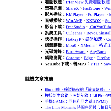
看圖軟體：
IrfanView 免費看圖軟體
螢幕抓圖：
ShareX
、
FastStone
、
Wi
影片播放：
KMPlayer
、
PotPlayer
、
音樂播放：
WinAMP
、
KKBOX
、
Spo
影音下載：
FreeStudio
、
CutYouTub
系統工具：
CCleaner
、
RevoUnins
快捷操作：
HotkeyP
、
鍵盤加速
、
Co
媒體轉檔：
Moo0
、
XMedia
、
格式
光碟燒錄：
BurnAware
、
AnyBurn
網路瀏覽：
Chrome
、
Edge
、
Firefox
YouTube下載、轉MP3：
YT1s
、
Sav
隨機文章推薦
fiito 可錄下繪製過程的「繪圖軟體
迎接新生命從 0 開始記錄！Lil Pic
手機GAME：西伯利亞之謎II (WM5)
The Little Moments 時間序