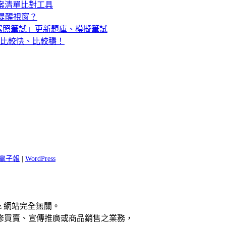
內容、檔案清單比對工具
出提醒視窗？
駕照筆試」更新題庫、模擬筆試
 伺服器比較快、比較穩！
 閱電子報
|
WordPress
z 網站完全無關。
修買賣、宣傳推廣或商品銷售之業務，