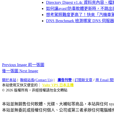
Directory Digest v1.4c 資料夾
如何讓avast!防毒軟體更新時，不跳
想考駕照難度更高了！快來「汽機車
DNS Benchmark 檢測哪家 DNS
Previous Image 前一張圖
後一張圖 Next Image
關於本站
|
聯絡站長(Contact Us)
|
廣告刊登
|
訂閱新文章
/
用 Email
本站使用又快又便宜的：
Vultr VPS 日本主機
© 2026 版權所有，非經授權請勿全文轉貼
本站並無銷售任何軟體、光碟、大補帖等商品，本站與任何 xy
本站並無委託或授權任何個人、公司或第三者承辦任何電腦維