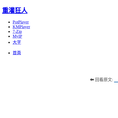
重灌狂人
PotPlayer
KMPlayer
7-Zip
MyIP
大字
Menu
Skip
首頁
to
content
⬅ 回看原文: