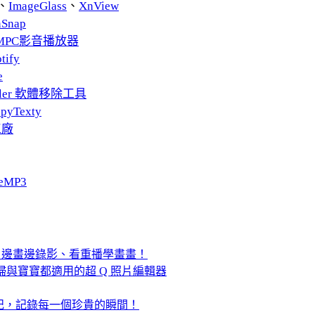
、
ImageGlass
、
XnView
nSnap
MPC影音播放器
tify
e
taller 軟體移除工具
pyTexty
工廠
eMP3
」，邊畫邊錄影、看重播學畫畫！
s 孕婦與寶寶都適用的超 Q 照片編輯器
照片心情日記，記錄每一個珍貴的瞬間！