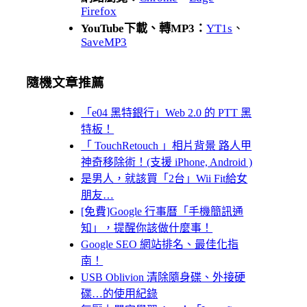
Firefox
YouTube下載、轉MP3：
YT1s
、
SaveMP3
隨機文章推薦
「e04 黑特銀行」Web 2.0 的 PTT 黑
特板！
「 TouchRetouch 」相片背景 路人甲
神奇移除術！(支援 iPhone, Android )
是男人，就該買「2台」Wii Fit給女
朋友…
[免費]Google 行事曆「手機簡訊通
知」，提醒你該做什麼事！
Google SEO 網站排名、最佳化指
南！
USB Oblivion 清除隨身碟、外接硬
碟…的使用紀錄