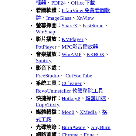
輯器
、
PDF24
、
Office下載
看圖軟體：
IrfanView 免費看圖軟
體
、
ImageGlass
、
XnView
螢幕抓圖：
ShareX
、
FastStone
、
WinSnap
影片播放：
KMPlayer
、
PotPlayer
、
MPC影音播放器
音樂播放：
WinAMP
、
KKBOX
、
Spotify
影音下載：
FreeStudio
、
CutYouTube
系統工具：
CCleaner
、
RevoUninstaller 軟體移除工具
快捷操作：
HotkeyP
、
鍵盤加速
、
CopyTexty
媒體轉檔：
Moo0
、
XMedia
、
格
式工廠
光碟燒錄：
BurnAware
、
AnyBurn
網路瀏覽：
Chrome
、
Edge
、