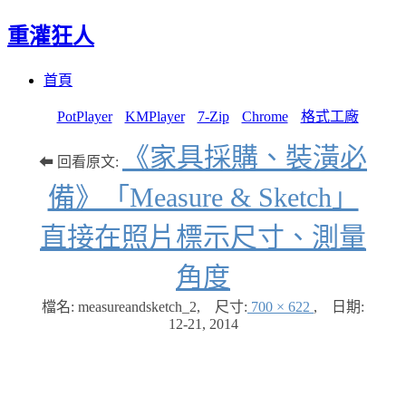
重灌狂人
Menu
Skip
首頁
to
content
PotPlayer
KMPlayer
7-Zip
Chrome
格式工廠
《家具採購、裝潢必
⬅ 回看原文:
備》「Measure & Sketch」
直接在照片標示尺寸、測量
角度
檔名: measureandsketch_2
,
尺寸:
700 × 622
,
日期:
12-21, 2014