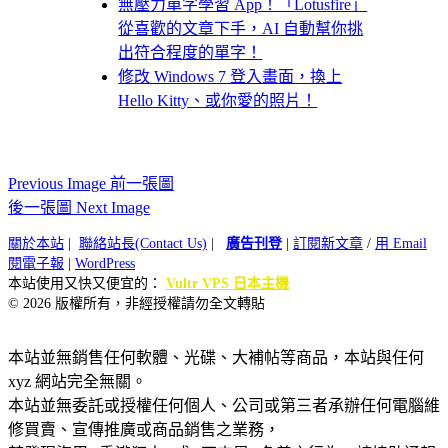
無壓力單字學習 App！「Lotusfire」
從喜歡的文章下手，AI 自動幫你挑
出符合程度的單字！
修改 Windows 7 登入畫面，換上
Hello Kitty、或你愛的照片！
Previous Image 前一張圖
後一張圖 Next Image
關於本站
|
聯絡站長(Contact Us)
|
廣告刊登
|
訂閱新文章
/
用 Email
閱電子報
|
WordPress
本站使用又快又便宜的：
Vultr VPS 日本主機
© 2026 版權所有，非經授權請勿全文轉貼
本站並無銷售任何軟體、光碟、大補帖等商品，本站與任何
xyz 網站完全無關。
本站並無委託或授權任何個人、公司或第三者承辦任何電腦維
修買賣、宣傳推廣或商品銷售之業務，