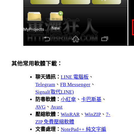
其他常用軟體下載：
聊天通訊：
LINE 電腦板
、
Telegram
、
FB Messenger
、
Signal(取代LINE)
防毒軟體：
小紅傘
、
卡巴斯基
、
AVG
、
Avast
壓縮軟體：
WinRAR
、
WinZIP
、
7-
ZIP 免費壓縮軟體
文書處理：
NotePad++ 純文字編