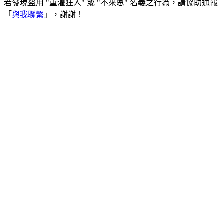
若發現盜用 "重灌狂人" 或 "不來恩" 名義之行為，請協助通報
「
與我聯繫
」，謝謝！