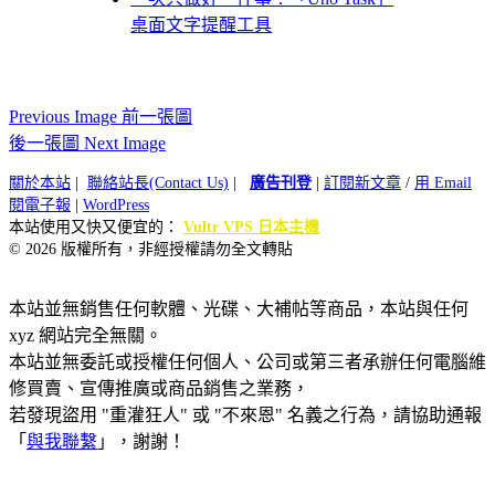
桌面文字提醒工具
Previous Image 前一張圖
後一張圖 Next Image
關於本站
|
聯絡站長(Contact Us)
|
廣告刊登
|
訂閱新文章
/
用 Email
閱電子報
|
WordPress
本站使用又快又便宜的：
Vultr VPS 日本主機
© 2026 版權所有，非經授權請勿全文轉貼
本站並無銷售任何軟體、光碟、大補帖等商品，本站與任何
xyz 網站完全無關。
本站並無委託或授權任何個人、公司或第三者承辦任何電腦維
修買賣、宣傳推廣或商品銷售之業務，
若發現盜用 "重灌狂人" 或 "不來恩" 名義之行為，請協助通報
「
與我聯繫
」，謝謝！