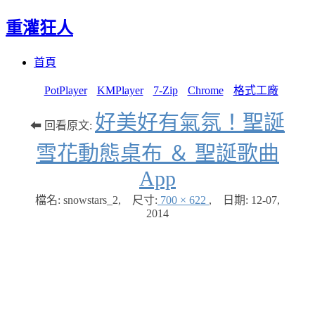
重灌狂人
Menu
Skip
首頁
to
content
PotPlayer
KMPlayer
7-Zip
Chrome
格式工廠
好美好有氣氛！聖誕
⬅ 回看原文:
雪花動態桌布 ＆ 聖誕歌曲
App
檔名: snowstars_2
,
尺寸:
700 × 622
,
日期:
12-07,
2014