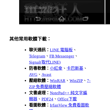
其他常用軟體下載：
聊天通訊：
LINE 電腦板
、
Telegram
、
FB Messenger
、
Signal(取代LINE)
防毒軟體：
小紅傘
、
卡巴斯基
、
AVG
、
Avast
壓縮軟體：
WinRAR
、
WinZIP
、
7-
ZIP 免費壓縮軟體
文書處理：
NotePad++ 純文字編
輯器
、
PDF24
、
Office下載
看圖軟體：
IrfanView 免費看圖軟