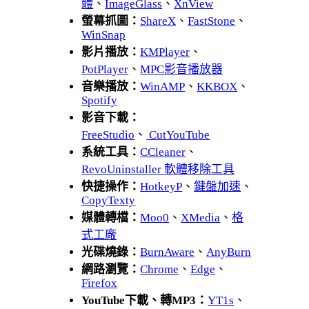
體
、
ImageGlass
、
XnView
螢幕抓圖：
ShareX
、
FastStone
、
WinSnap
影片播放：
KMPlayer
、
PotPlayer
、
MPC影音播放器
音樂播放：
WinAMP
、
KKBOX
、
Spotify
影音下載：
FreeStudio
、
CutYouTube
系統工具：
CCleaner
、
RevoUninstaller 軟體移除工具
快捷操作：
HotkeyP
、
鍵盤加速
、
CopyTexty
媒體轉檔：
Moo0
、
XMedia
、
格
式工廠
光碟燒錄：
BurnAware
、
AnyBurn
網路瀏覽：
Chrome
、
Edge
、
Firefox
YouTube下載、轉MP3：
YT1s
、