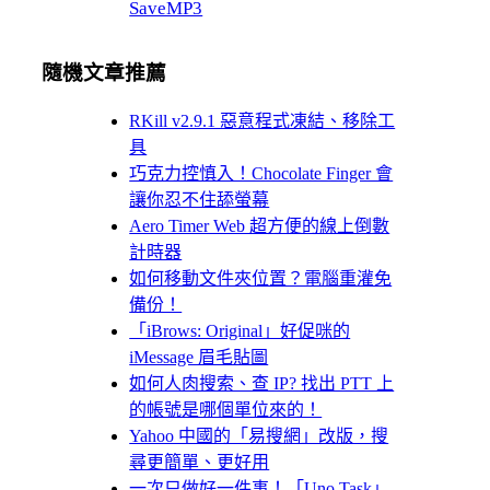
SaveMP3
隨機文章推薦
RKill v2.9.1 惡意程式凍結、移除工
具
巧克力控慎入！Chocolate Finger 會
讓你忍不住舔螢幕
Aero Timer Web 超方便的線上倒數
計時器
如何移動文件夾位置？電腦重灌免
備份！
「iBrows: Original」好促咪的
iMessage 眉毛貼圖
如何人肉搜索、查 IP? 找出 PTT 上
的帳號是哪個單位來的！
Yahoo 中國的「易搜網」改版，搜
尋更簡單、更好用
一次只做好一件事！「Uno Task」