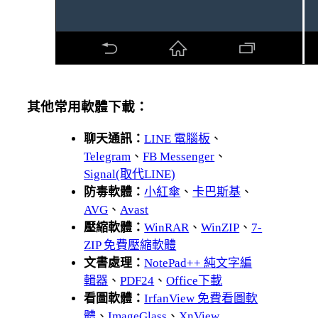
其他常用軟體下載：
聊天通訊：
LINE 電腦板
、
Telegram
、
FB Messenger
、
Signal(取代LINE)
防毒軟體：
小紅傘
、
卡巴斯基
、
AVG
、
Avast
壓縮軟體：
WinRAR
、
WinZIP
、
7-
ZIP 免費壓縮軟體
文書處理：
NotePad++ 純文字編
輯器
、
PDF24
、
Office下載
看圖軟體：
IrfanView 免費看圖軟
體
、
ImageGlass
、
XnView