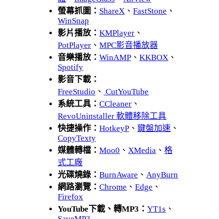
螢幕抓圖：
ShareX
、
FastStone
、
WinSnap
影片播放：
KMPlayer
、
PotPlayer
、
MPC影音播放器
音樂播放：
WinAMP
、
KKBOX
、
Spotify
影音下載：
FreeStudio
、
CutYouTube
系統工具：
CCleaner
、
RevoUninstaller 軟體移除工具
快捷操作：
HotkeyP
、
鍵盤加速
、
CopyTexty
媒體轉檔：
Moo0
、
XMedia
、
格
式工廠
光碟燒錄：
BurnAware
、
AnyBurn
網路瀏覽：
Chrome
、
Edge
、
Firefox
YouTube下載、轉MP3：
YT1s
、
SaveMP3