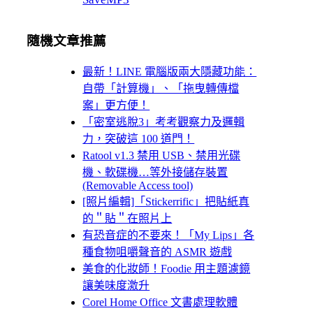
隨機文章推薦
最新！LINE 電腦版兩大隱藏功能：
自帶「計算機」、「拖曳轉傳檔
案」更方便！
「密室逃脫3」考考觀察力及邏輯
力，突破這 100 道門！
Ratool v1.3 禁用 USB、禁用光碟
機、軟碟機…等外接儲存裝置
(Removable Access tool)
[照片編輯]「Stickerrific」把貼紙真
的＂貼＂在照片上
有恐音症的不要來！「My Lips」各
種食物咀嚼聲音的 ASMR 遊戲
美食的化妝師！Foodie 用主題濾鏡
讓美味度激升
Corel Home Office 文書處理軟體