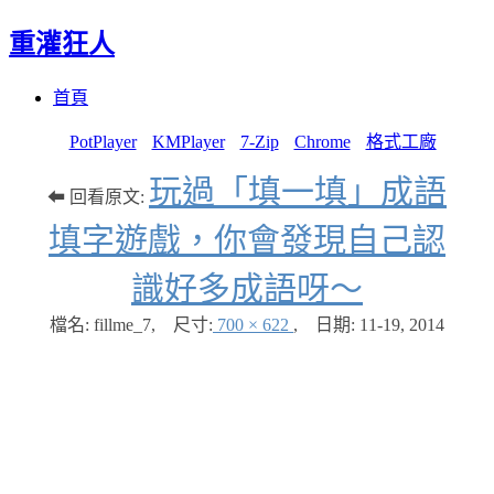
重灌狂人
Menu
Skip
首頁
to
content
PotPlayer
KMPlayer
7-Zip
Chrome
格式工廠
玩過「填一填」成語
⬅ 回看原文:
填字遊戲，你會發現自己認
識好多成語呀～
檔名: fillme_7
,
尺寸:
700 × 622
,
日期:
11-19, 2014