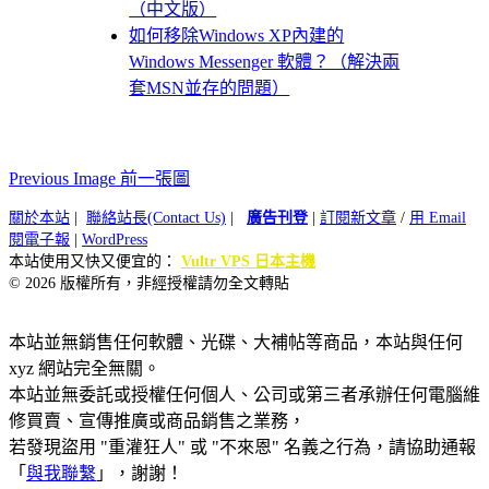
（中文版）
如何移除Windows XP內建的
Windows Messenger 軟體？（解決兩
套MSN並存的問題）
Previous Image 前一張圖
關於本站
|
聯絡站長(Contact Us)
|
廣告刊登
|
訂閱新文章
/
用 Email
閱電子報
|
WordPress
本站使用又快又便宜的：
Vultr VPS 日本主機
© 2026 版權所有，非經授權請勿全文轉貼
本站並無銷售任何軟體、光碟、大補帖等商品，本站與任何
xyz 網站完全無關。
本站並無委託或授權任何個人、公司或第三者承辦任何電腦維
修買賣、宣傳推廣或商品銷售之業務，
若發現盜用 "重灌狂人" 或 "不來恩" 名義之行為，請協助通報
「
與我聯繫
」，謝謝！