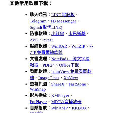
其他常用軟體下載：
聊天通訊：
LINE 電腦板
、
Telegram
、
FB Messenger
、
Signal(取代LINE)
防毒軟體：
小紅傘
、
卡巴斯基
、
AVG
、
Avast
壓縮軟體：
WinRAR
、
WinZIP
、
7-
ZIP 免費壓縮軟體
文書處理：
NotePad++ 純文字編
輯器
、
PDF24
、
Office下載
看圖軟體：
IrfanView 免費看圖軟
體
、
ImageGlass
、
XnView
螢幕抓圖：
ShareX
、
FastStone
、
WinSnap
影片播放：
KMPlayer
、
PotPlayer
、
MPC影音播放器
音樂播放：
WinAMP
、
KKBOX
、