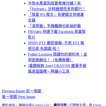
半熟水煮蛋到底要煮幾分鐘？有
「Perfeggt」計時器想吃多熟都行！
「我愛 PO 廢文」有梗圖文快速產
生器
「淺草籤」手機離線也能抽好籤
FBVideo 快速下載 Facebook 高畫質
影片
[PNN] PTT 鄉民晚報~不用 PTT 帳
號也能 批踢踢 啦！
Folder Lockbox 隱藏你的資料夾，並
用密碼鎖住！（免費軟體）
[童趣裝飾 App] CRAYON 蠟筆手繪
風桌面圖標、時鐘小工具
Previous Image 前一張圖
後一張圖 Next Image
關於本站
|
聯絡站長(Contact Us)
|
廣告刊登
|
訂閱新文章
/
用 Email