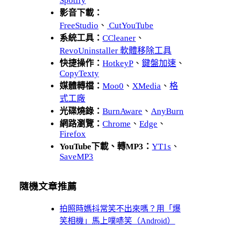
Spotify
影音下載：
FreeStudio
、
CutYouTube
系統工具：
CCleaner
、
RevoUninstaller 軟體移除工具
快捷操作：
HotkeyP
、
鍵盤加速
、
CopyTexty
媒體轉檔：
Moo0
、
XMedia
、
格
式工廠
光碟燒錄：
BurnAware
、
AnyBurn
網路瀏覽：
Chrome
、
Edge
、
Firefox
YouTube下載、轉MP3：
YT1s
、
SaveMP3
隨機文章推薦
拍照時媽抖常笑不出來嗎？用「爆
笑相機」馬上噗哧笑（Android）