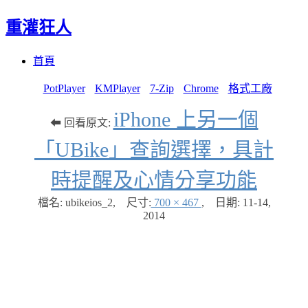
重灌狂人
Menu
Skip
首頁
to
content
PotPlayer
KMPlayer
7-Zip
Chrome
格式工廠
iPhone 上另一個
⬅ 回看原文:
「UBike」查詢選擇，具計
時提醒及心情分享功能
檔名: ubikeios_2
,
尺寸:
700 × 467
,
日期:
11-14,
2014