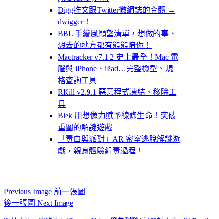
Digg推文跟Twitter微網誌的合體 →
dwigger！
BBL 手繪風願望清單，想做的事、
想去的地方都有熊熊陪你！
Mactracker v7.1.2 史上最全！Mac 電
腦與 iPhone、iPad…完整機型、規
格查詢工具
RKill v2.9.1 惡意程式凍結、移除工
具
Blek 用想像力賦予線條生命！突破
重圍的解謎遊戲
「毒白與派對」AR 密室逃脫解謎遊
戲，親身體驗緝毒過程！
Previous Image 前一張圖
後一張圖 Next Image