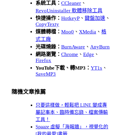
系統工具：
CCleaner
、
RevoUninstaller 軟體移除工具
快捷操作：
HotkeyP
、
鍵盤加速
、
CopyTexty
媒體轉檔：
Moo0
、
XMedia
、
格
式工廠
光碟燒錄：
BurnAware
、
AnyBurn
網路瀏覽：
Chrome
、
Edge
、
Firefox
YouTube下載、轉MP3：
YT1s
、
SaveMP3
隨機文章推薦
只要這樣做，輕鬆把 LINE 變成專
屬記事本、臨時備忘錄、檔案傳輸
工具！
Spaaze 虛擬「海報牆」，視覺化的
[我的最愛]書籤