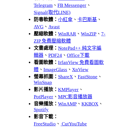
Telegram
、
FB Messenger
、
Signal(取代LINE)
防毒軟體：
小紅傘
、
卡巴斯基
、
AVG
、
Avast
壓縮軟體：
WinRAR
、
WinZIP
、
7-
ZIP 免費壓縮軟體
文書處理：
NotePad++ 純文字編
輯器
、
PDF24
、
Office下載
看圖軟體：
IrfanView 免費看圖軟
體
、
ImageGlass
、
XnView
螢幕抓圖：
ShareX
、
FastStone
、
WinSnap
影片播放：
KMPlayer
、
PotPlayer
、
MPC影音播放器
音樂播放：
WinAMP
、
KKBOX
、
Spotify
影音下載：
FreeStudio
、
CutYouTube