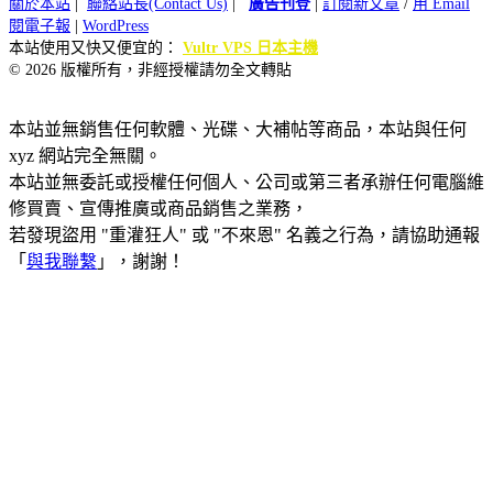
關於本站
|
聯絡站長(Contact Us)
|
廣告刊登
|
訂閱新文章
/
用 Email
閱電子報
|
WordPress
本站使用又快又便宜的：
Vultr VPS 日本主機
© 2026 版權所有，非經授權請勿全文轉貼
本站並無銷售任何軟體、光碟、大補帖等商品，本站與任何
xyz 網站完全無關。
本站並無委託或授權任何個人、公司或第三者承辦任何電腦維
修買賣、宣傳推廣或商品銷售之業務，
若發現盜用 "重灌狂人" 或 "不來恩" 名義之行為，請協助通報
「
與我聯繫
」，謝謝！