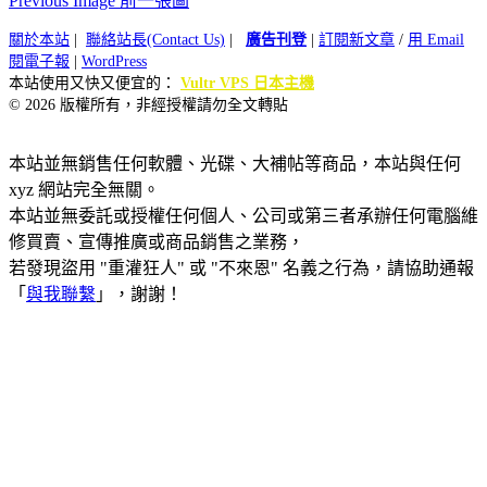
Previous Image 前一張圖
關於本站
|
聯絡站長(Contact Us)
|
廣告刊登
|
訂閱新文章
/
用 Email
閱電子報
|
WordPress
本站使用又快又便宜的：
Vultr VPS 日本主機
© 2026 版權所有，非經授權請勿全文轉貼
本站並無銷售任何軟體、光碟、大補帖等商品，本站與任何
xyz 網站完全無關。
本站並無委託或授權任何個人、公司或第三者承辦任何電腦維
修買賣、宣傳推廣或商品銷售之業務，
若發現盜用 "重灌狂人" 或 "不來恩" 名義之行為，請協助通報
「
與我聯繫
」，謝謝！