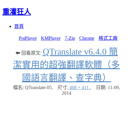
重灌狂人
Menu
Skip
首頁
to
content
PotPlayer
KMPlayer
7-Zip
Chrome
格式工廠
QTranslate v6.4.0 簡
⬅ 回看原文:
潔實用的超強翻譯軟體（多
國語言翻譯、查字典）
檔名: QTranslate-05
,
尺寸:
468 × 411
,
日期:
11-09,
2014