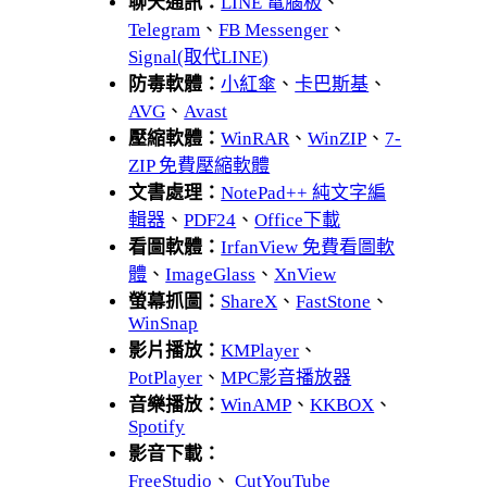
聊天通訊：
LINE 電腦板
、
Telegram
、
FB Messenger
、
Signal(取代LINE)
防毒軟體：
小紅傘
、
卡巴斯基
、
AVG
、
Avast
壓縮軟體：
WinRAR
、
WinZIP
、
7-
ZIP 免費壓縮軟體
文書處理：
NotePad++ 純文字編
輯器
、
PDF24
、
Office下載
看圖軟體：
IrfanView 免費看圖軟
體
、
ImageGlass
、
XnView
螢幕抓圖：
ShareX
、
FastStone
、
WinSnap
影片播放：
KMPlayer
、
PotPlayer
、
MPC影音播放器
音樂播放：
WinAMP
、
KKBOX
、
Spotify
影音下載：
FreeStudio
、
CutYouTube