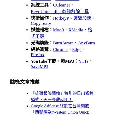
系統工具：
CCleaner
、
RevoUninstaller 軟體移除工具
快捷操作：
HotkeyP
、
鍵盤加速
、
CopyTexty
媒體轉檔：
Moo0
、
XMedia
、
格
式工廠
光碟燒錄：
BurnAware
、
AnyBurn
網路瀏覽：
Chrome
、
Edge
、
Firefox
YouTube下載、轉MP3：
YT1s
、
SaveMP3
隨機文章推薦
「雄雞報曉鬧鐘」特別的日出響鈴
模式，天一亮雞就叫！
Google AdSense 終於在台灣開放
「西聯匯款(Western Union Quick