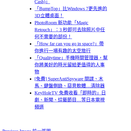
Cash)」
「BumpTop」比Windows 7更先進的
3D立體桌面！
PhotoRoom 新功能「Magic
Retouch」：3 秒即可去除照片中任
何不需要的部份！
「How far can you go in space?」帶
你進行一場有趣的太空旅行
「Qualitytime」手機時間管理器，幫
你將美好的時光留給更值得的人事
物
[免費] SuperAntiSpyware 間諜、木
馬、鍵盤側錄、惡意軟體…清除器
KeyHoleTV 免費收看「即時的」日
劇、新聞、綜藝節目…等日本電視
頻道