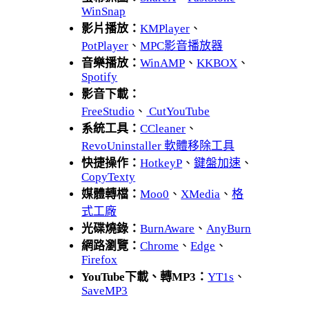
WinSnap
影片播放：
KMPlayer
、
PotPlayer
、
MPC影音播放器
音樂播放：
WinAMP
、
KKBOX
、
Spotify
影音下載：
FreeStudio
、
CutYouTube
系統工具：
CCleaner
、
RevoUninstaller 軟體移除工具
快捷操作：
HotkeyP
、
鍵盤加速
、
CopyTexty
媒體轉檔：
Moo0
、
XMedia
、
格
式工廠
光碟燒錄：
BurnAware
、
AnyBurn
網路瀏覽：
Chrome
、
Edge
、
Firefox
YouTube下載、轉MP3：
YT1s
、
SaveMP3