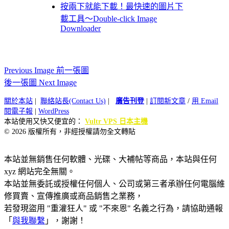
按兩下就能下載！最快速的圖片下
載工具～Double-click Image
Downloader
Previous Image 前一張圖
後一張圖 Next Image
關於本站
|
聯絡站長(Contact Us)
|
廣告刊登
|
訂閱新文章
/
用 Email
閱電子報
|
WordPress
本站使用又快又便宜的：
Vultr VPS 日本主機
© 2026 版權所有，非經授權請勿全文轉貼
本站並無銷售任何軟體、光碟、大補帖等商品，本站與任何
xyz 網站完全無關。
本站並無委託或授權任何個人、公司或第三者承辦任何電腦維
修買賣、宣傳推廣或商品銷售之業務，
若發現盜用 "重灌狂人" 或 "不來恩" 名義之行為，請協助通報
「
與我聯繫
」，謝謝！