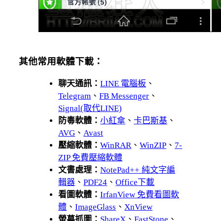
其他常用軟體下載：
聊天通訊：
LINE 電腦板
、
Telegram
、
FB Messenger
、
Signal(取代LINE)
防毒軟體：
小紅傘
、
卡巴斯基
、
AVG
、
Avast
壓縮軟體：
WinRAR
、
WinZIP
、
7-
ZIP 免費壓縮軟體
文書處理：
NotePad++ 純文字編
輯器
、
PDF24
、
Office下載
看圖軟體：
IrfanView 免費看圖軟
體
、
ImageGlass
、
XnView
螢幕抓圖：
ShareX
、
FastStone
、