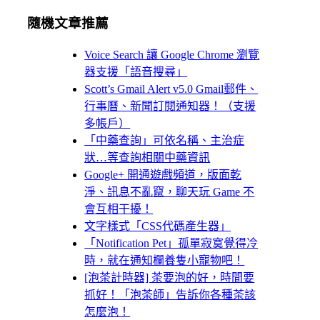
隨機文章推薦
Voice Search 讓 Google Chrome 瀏覽
器支援「語音搜尋」
Scott’s Gmail Alert v5.0 Gmail郵件、
行事曆、新聞訂閱通知器！（支援
多帳戶）
「中藥查詢」可依名稱、主治症
狀…等查詢相關中藥資訊
Google+ 開通遊戲頻道，版面乾
淨、訊息不亂竄，聊天玩 Game 不
會互相干擾！
文字樣式「CSS代碼產生器」
「Notification Pet」孤單寂寞覺得冷
時，就在通知欄養隻小寵物吧！
[泡茶計時器] 茶要泡的好，時間要
抓好！「泡茶師」告訴你各種茶該
怎麼泡！