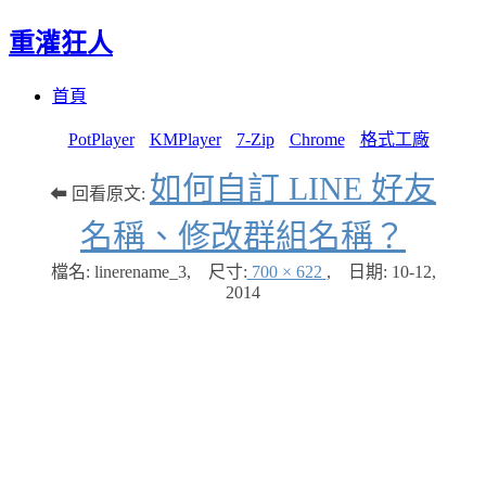
重灌狂人
Menu
Skip
首頁
to
content
PotPlayer
KMPlayer
7-Zip
Chrome
格式工廠
如何自訂 LINE 好友
⬅ 回看原文:
名稱、修改群組名稱？
檔名: linerename_3
,
尺寸:
700 × 622
,
日期:
10-12,
2014