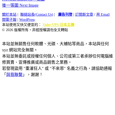
後一張圖 Next Image
關於本站
|
聯絡站長(Contact Us)
|
廣告刊登
|
訂閱新文章
/
用 Email
閱電子報
|
WordPress
本站使用又快又便宜的：
Vultr VPS 日本主機
© 2026 版權所有，非經授權請勿全文轉貼
本站並無銷售任何軟體、光碟、大補帖等商品，本站與任何
xyz 網站完全無關。
本站並無委託或授權任何個人、公司或第三者承辦任何電腦維
修買賣、宣傳推廣或商品銷售之業務，
若發現盜用 "重灌狂人" 或 "不來恩" 名義之行為，請協助通報
「
與我聯繫
」，謝謝！