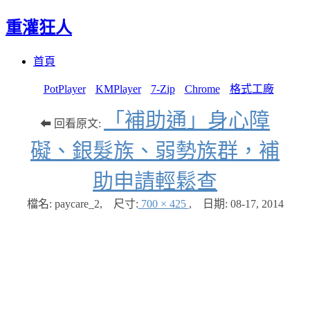
重灌狂人
Menu
Skip
首頁
to
content
PotPlayer
KMPlayer
7-Zip
Chrome
格式工廠
「補助通」身心障
⬅ 回看原文:
礙、銀髮族、弱勢族群，補
助申請輕鬆查
檔名: paycare_2
,
尺寸:
700 × 425
,
日期:
08-17, 2014