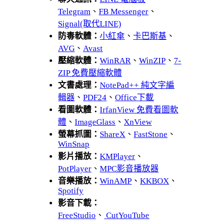
Telegram
、
FB Messenger
、
Signal(取代LINE)
防毒軟體：
小紅傘
、
卡巴斯基
、
AVG
、
Avast
壓縮軟體：
WinRAR
、
WinZIP
、
7-
ZIP 免費壓縮軟體
文書處理：
NotePad++ 純文字編
輯器
、
PDF24
、
Office下載
看圖軟體：
IrfanView 免費看圖軟
體
、
ImageGlass
、
XnView
螢幕抓圖：
ShareX
、
FastStone
、
WinSnap
影片播放：
KMPlayer
、
PotPlayer
、
MPC影音播放器
音樂播放：
WinAMP
、
KKBOX
、
Spotify
影音下載：
FreeStudio
、
CutYouTube