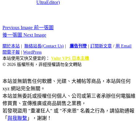
UltraEditor)
Previous Image 前一張圖
後一張圖 Next Image
關於本站
|
聯絡站長(Contact Us)
|
廣告刊登
|
訂閱新文章
/
用 Email
閱電子報
|
WordPress
本站使用又快又便宜的：
Vultr VPS 日本主機
© 2026 版權所有，非經授權請勿全文轉貼
本站並無銷售任何軟體、光碟、大補帖等商品，本站與任何
xyz 網站完全無關。
本站並無委託或授權任何個人、公司或第三者承辦任何電腦維
修買賣、宣傳推廣或商品銷售之業務，
若發現盜用 "重灌狂人" 或 "不來恩" 名義之行為，請協助通報
「
與我聯繫
」，謝謝！