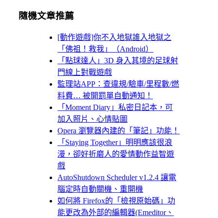
隨機文章推薦
[動作遊戲]你不入地獄誰入地獄之
「佛祖！救我」（Android）
「點球達人」3D 身入其境的足球射
門線上對戰遊戲
監理站APP：查違規/驗車/里程數/燃
料費… 被開罰單自動通知！
「Moment Diary」私密日記本，可
加入照片、心情貼圖
Opera 瀏覽器內建的「筆記」功能！
「Staying Together」明明應該很浪
漫，卻好折磨人的愛情動作益智遊
戲
AutoShutdown Scheduler v1.2.4 讓電
腦定時自動關機、重開機
如何將 Firefox的「檢視原始碼」功
能更改為外部的編輯器(Emeditor、