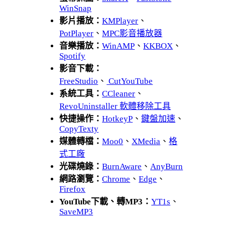
WinSnap
影片播放：
KMPlayer
、
PotPlayer
、
MPC影音播放器
音樂播放：
WinAMP
、
KKBOX
、
Spotify
影音下載：
FreeStudio
、
CutYouTube
系統工具：
CCleaner
、
RevoUninstaller 軟體移除工具
快捷操作：
HotkeyP
、
鍵盤加速
、
CopyTexty
媒體轉檔：
Moo0
、
XMedia
、
格
式工廠
光碟燒錄：
BurnAware
、
AnyBurn
網路瀏覽：
Chrome
、
Edge
、
Firefox
YouTube下載、轉MP3：
YT1s
、
SaveMP3