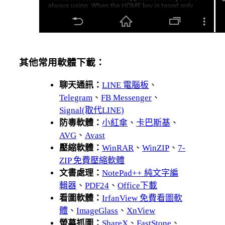
其他常用軟體下載：
聊天通訊：
LINE 電腦板
、
Telegram
、
FB Messenger
、
Signal(取代LINE)
防毒軟體：
小紅傘
、
卡巴斯基
、
AVG
、
Avast
壓縮軟體：
WinRAR
、
WinZIP
、
7-
ZIP 免費壓縮軟體
文書處理：
NotePad++ 純文字編
輯器
、
PDF24
、
Office下載
看圖軟體：
IrfanView 免費看圖軟
體
、
ImageGlass
、
XnView
螢幕抓圖：
ShareX
、
FastStone
、