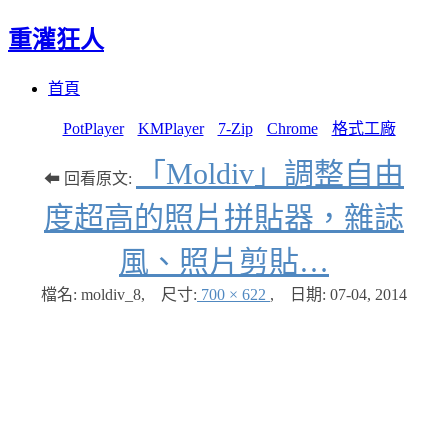
重灌狂人
Menu
Skip
首頁
to
content
PotPlayer
KMPlayer
7-Zip
Chrome
格式工廠
「Moldiv」調整自由
⬅ 回看原文:
度超高的照片拼貼器，雜誌
風、照片剪貼…
檔名: moldiv_8
,
尺寸:
700 × 622
,
日期:
07-04, 2014