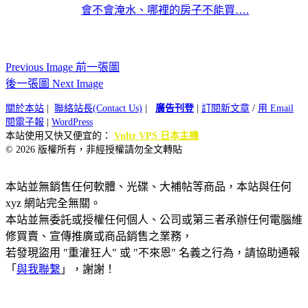
會不會淹水、哪裡的房子不能買….
Previous Image 前一張圖
後一張圖 Next Image
關於本站
|
聯絡站長(Contact Us)
|
廣告刊登
|
訂閱新文章
/
用 Email
閱電子報
|
WordPress
本站使用又快又便宜的：
Vultr VPS 日本主機
© 2026 版權所有，非經授權請勿全文轉貼
本站並無銷售任何軟體、光碟、大補帖等商品，本站與任何
xyz 網站完全無關。
本站並無委託或授權任何個人、公司或第三者承辦任何電腦維
修買賣、宣傳推廣或商品銷售之業務，
若發現盜用 "重灌狂人" 或 "不來恩" 名義之行為，請協助通報
「
與我聯繫
」，謝謝！