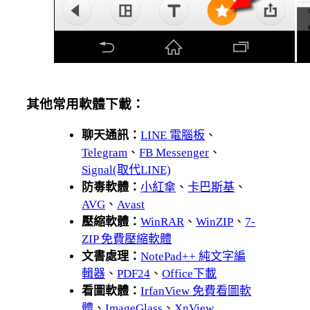
其他常用軟體下載：
聊天通訊：
LINE 電腦板
、
Telegram
、
FB Messenger
、
Signal(取代LINE)
防毒軟體：
小紅傘
、
卡巴斯基
、
AVG
、
Avast
壓縮軟體：
WinRAR
、
WinZIP
、
7-
ZIP 免費壓縮軟體
文書處理：
NotePad++ 純文字編
輯器
、
PDF24
、
Office下載
看圖軟體：
IrfanView 免費看圖軟
體
、
ImageGlass
、
XnView