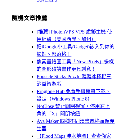
隨機文章推薦
[推薦] PhotonVPS VPS 虛擬主機 使
用經驗（美國西岸、加州）
把iGoogle小工具(Gadget)嵌入到你的
網站、部落格！
像素畫繪圖工具「New Pixels」多樣
的圖形磚讓畫作更具創意！
Popsicle Sticks Puzzle 轉轉冰棒棍三
消益智遊戲
Ringtone Hub 免費手機鈴聲下載、
設定（Windows Phone 8）
NoClose 禁止關閉視窗，停用右上
角的「X」關閉按鈕
Ava Maker 四種不同漫畫風格頭像產
生器
【Flood Maps 淹水地圖】查查你家