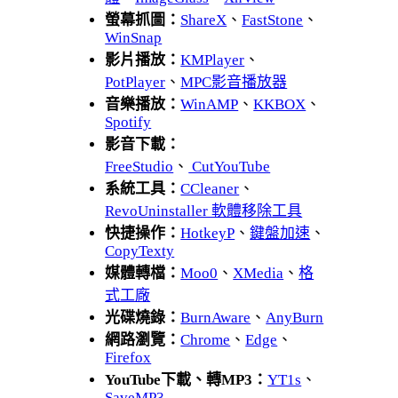
螢幕抓圖：
ShareX
、
FastStone
、
WinSnap
影片播放：
KMPlayer
、
PotPlayer
、
MPC影音播放器
音樂播放：
WinAMP
、
KKBOX
、
Spotify
影音下載：
FreeStudio
、
CutYouTube
系統工具：
CCleaner
、
RevoUninstaller 軟體移除工具
快捷操作：
HotkeyP
、
鍵盤加速
、
CopyTexty
媒體轉檔：
Moo0
、
XMedia
、
格
式工廠
光碟燒錄：
BurnAware
、
AnyBurn
網路瀏覽：
Chrome
、
Edge
、
Firefox
YouTube下載、轉MP3：
YT1s
、
SaveMP3