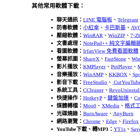
其他常用軟體下載：
聊天通訊：
LINE 電腦板
、
Telegram
防毒軟體：
小紅傘
、
卡巴斯基
、
AV
壓縮軟體：
WinRAR
、
WinZIP
、
7-
文書處理：
NotePad++ 純文字編輯
看圖軟體：
IrfanView 免費看圖軟體
螢幕抓圖：
ShareX
、
FastStone
、
Wi
影片播放：
KMPlayer
、
PotPlayer
、
音樂播放：
WinAMP
、
KKBOX
、
Spo
影音下載：
FreeStudio
、
CutYouTub
系統工具：
CCleaner
、
RevoUnins
快捷操作：
HotkeyP
、
鍵盤加速
、
Co
媒體轉檔：
Moo0
、
XMedia
、
格式
光碟燒錄：
BurnAware
、
AnyBurn
網路瀏覽：
Chrome
、
Edge
、
Firefox
YouTube下載、轉MP3：
YT1s
、
Sav