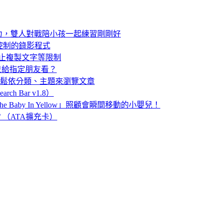
力，雙人對戰陪小孩一起練習剛剛好
音量鍵控制的錄影程式
禁止複製文字等限制
定只給指定朋友看？
」，輕鬆依分類、主題來瀏覽文章
ch Bar v1.8）
aby In Yellow」照顧會瞬間移動的小嬰兒！
（ATA擴充卡）