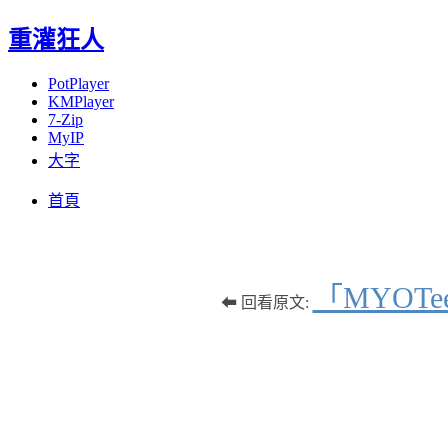
重灌狂人
PotPlayer
KMPlayer
7-Zip
MyIP
大字
Menu
Skip
首頁
to
content
「MYOT
⬅ 回看原文: