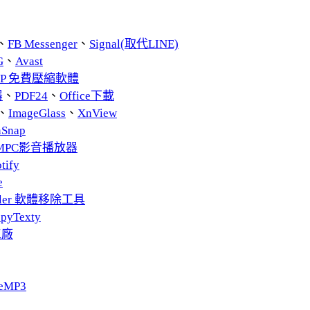
、
FB Messenger
、
Signal(取代LINE)
G
、
Avast
ZIP 免費壓縮軟體
器
、
PDF24
、
Office下載
、
ImageGlass
、
XnView
nSnap
MPC影音播放器
tify
e
taller 軟體移除工具
pyTexty
工廠
eMP3