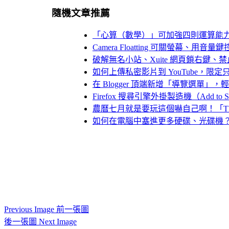
隨機文章推薦
「心算（數學）」可加強四則運算能
Camera Floatting 可關螢幕、用
破解無名小站、Xuite 網頁鎖右鍵、
如何上傳私密影片到 YouTube，限
在 Blogger 頂端新增「導覽選單
Firefox 搜尋引擎外掛製造機（Add to Sear
農曆七月就是要玩這個嚇自己啊！「The B
如何在電腦中塞進更多硬碟、光碟機？
Previous Image 前一張圖
後一張圖 Next Image