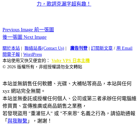
力，歌詞克漏字超有趣！
Previous Image 前一張圖
後一張圖 Next Image
關於本站
|
聯絡站長(Contact Us)
|
廣告刊登
|
訂閱新文章
/
用 Email
閱電子報
|
WordPress
本站使用又快又便宜的：
Vultr VPS 日本主機
© 2026 版權所有，非經授權請勿全文轉貼
本站並無銷售任何軟體、光碟、大補帖等商品，本站與任何
xyz 網站完全無關。
本站並無委託或授權任何個人、公司或第三者承辦任何電腦維
修買賣、宣傳推廣或商品銷售之業務，
若發現盜用 "重灌狂人" 或 "不來恩" 名義之行為，請協助通報
「
與我聯繫
」，謝謝！