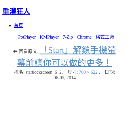
重灌狂人
Menu
Skip
首頁
to
content
PotPlayer
KMPlayer
7-Zip
Chrome
格式工廠
「Start」解鎖手機螢
⬅ 回看原文:
幕前讓你可以做的更多！
檔名: startlockscreen_6_2
,
尺寸:
700 × 622
,
日期:
06-05, 2014