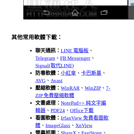
其他常用軟體下載：
聊天通訊：
LINE 電腦板
、
Telegram
、
FB Messenger
、
Signal(取代LINE)
防毒軟體：
小紅傘
、
卡巴斯基
、
AVG
、
Avast
壓縮軟體：
WinRAR
、
WinZIP
、
7-
ZIP 免費壓縮軟體
文書處理：
NotePad++ 純文字編
輯器
、
PDF24
、
Office下載
看圖軟體：
IrfanView 免費看圖軟
體
、
ImageGlass
、
XnView
螢幕抓圖：
ShareX
、
FastStone
、