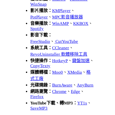
WinSnap
影片播放：
KMPlayer
、
PotPlayer
、
MPC影音播放器
音樂播放：
WinAMP
、
KKBOX
、
Spotify
影音下載：
FreeStudio
、
CutYouTube
系統工具：
CCleaner
、
RevoUninstaller 軟體移除工具
快捷操作：
HotkeyP
、
鍵盤加速
、
CopyTexty
媒體轉檔：
Moo0
、
XMedia
、
格
式工廠
光碟燒錄：
BurnAware
、
AnyBurn
網路瀏覽：
Chrome
、
Edge
、
Firefox
YouTube下載、轉MP3：
YT1s
、
SaveMP3