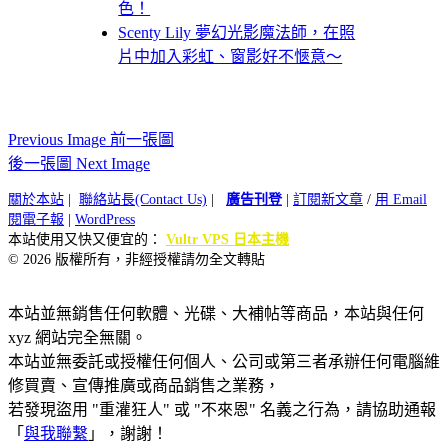
色！
Scenty Lily 夢幻光影魔法師，在照
片中加入彩虹、窗影好不愜意～
Previous Image 前一張圖
後一張圖 Next Image
關於本站
|
聯絡站長(Contact Us)
|
廣告刊登
|
訂閱新文章
/
用 Email
閱電子報
|
WordPress
本站使用又快又便宜的：
Vultr VPS 日本主機
© 2026 版權所有，非經授權請勿全文轉貼
本站並無銷售任何軟體、光碟、大補帖等商品，本站與任何
xyz 網站完全無關。
本站並無委託或授權任何個人、公司或第三者承辦任何電腦維
修買賣、宣傳推廣或商品銷售之業務，
若發現盜用 "重灌狂人" 或 "不來恩" 名義之行為，請協助通報
「
與我聯繫
」，謝謝！