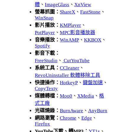
體
、
ImageGlass
、
XnView
螢幕抓圖：
ShareX
、
FastStone
、
WinSnap
影片播放：
KMPlayer
、
PotPlayer
、
MPC影音播放器
音樂播放：
WinAMP
、
KKBOX
、
Spotify
影音下載：
FreeStudio
、
CutYouTube
系統工具：
CCleaner
、
RevoUninstaller 軟體移除工具
快捷操作：
HotkeyP
、
鍵盤加速
、
CopyTexty
媒體轉檔：
Moo0
、
XMedia
、
格
式工廠
光碟燒錄：
BurnAware
、
AnyBurn
網路瀏覽：
Chrome
、
Edge
、
Firefox
YouTube下載、轉MP3：
YT1s
、