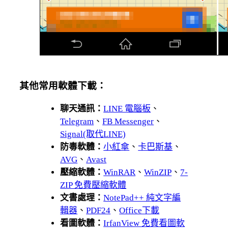
其他常用軟體下載：
聊天通訊：
LINE 電腦板
、
Telegram
、
FB Messenger
、
Signal(取代LINE)
防毒軟體：
小紅傘
、
卡巴斯基
、
AVG
、
Avast
壓縮軟體：
WinRAR
、
WinZIP
、
7-
ZIP 免費壓縮軟體
文書處理：
NotePad++ 純文字編
輯器
、
PDF24
、
Office下載
看圖軟體：
IrfanView 免費看圖軟