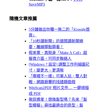
SaveMP3
隨機文章推薦
5分鐘做出你獨一無二的「iGoogle首
頁」
「10秒讀新聞」迅速閱讀新聞摘
要，離線隨點隨看！
假來電、真脫身「Make A Call」超
擬真介面，可同步聯絡人
[Windows 7 設定] 調整工作列縮圖尺
寸，變更大、更清晰
「哪裡不一樣」可單人玩、雙人對
戰、網路競賽的找碴類遊戲
WinScan2PDF 相片文件… 一鍵掃描
成 PDF
揪逗媽爹！想換髮型嗎？先來「髮
型模擬」尋找最適合的造型、髮