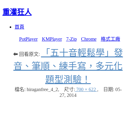
重灌狂人
Menu
Skip
首頁
to
content
PotPlayer
KMPlayer
7-Zip
Chrome
格式工廠
「五十音輕鬆學」發
⬅ 回看原文:
音、筆順、練手寫，多元化
題型測驗！
檔名: hiraganfree_4_2
,
尺寸:
700 × 622
,
日期:
05-
27, 2014