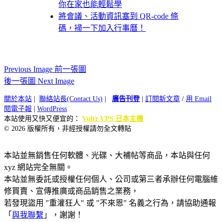
你在家也能輕鬆學
將會議、活動資訊塞到 QR-code 條
碼，掃一下加入行事曆！
Previous Image 前一張圖
後一張圖 Next Image
關於本站
|
聯絡站長(Contact Us)
|
廣告刊登
|
訂閱新文章
/
用 Email
閱電子報
|
WordPress
本站使用又快又便宜的：
Vultr VPS 日本主機
© 2026 版權所有，非經授權請勿全文轉貼
本站並無銷售任何軟體、光碟、大補帖等商品，本站與任何
xyz 網站完全無關。
本站並無委託或授權任何個人、公司或第三者承辦任何電腦維
修買賣、宣傳推廣或商品銷售之業務，
若發現盜用 "重灌狂人" 或 "不來恩" 名義之行為，請協助通報
「
與我聯繫
」，謝謝！