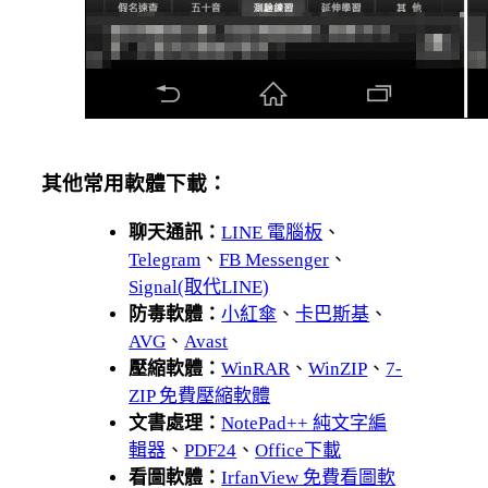
其他常用軟體下載：
聊天通訊：
LINE 電腦板
、
Telegram
、
FB Messenger
、
Signal(取代LINE)
防毒軟體：
小紅傘
、
卡巴斯基
、
AVG
、
Avast
壓縮軟體：
WinRAR
、
WinZIP
、
7-
ZIP 免費壓縮軟體
文書處理：
NotePad++ 純文字編
輯器
、
PDF24
、
Office下載
看圖軟體：
IrfanView 免費看圖軟