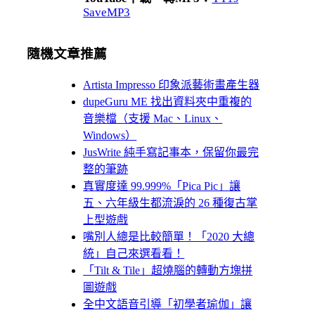
SaveMP3
隨機文章推薦
Artista Impresso 印象派藝術畫產生器
dupeGuru ME 找出資料夾中重複的
音樂檔（支援 Mac、Linux、
Windows）
JusWrite 純手寫記事本，保留你最完
整的筆跡
真實度達 99.999%「Pica Pic」讓
五、六年級生都流淚的 26 種復古掌
上型遊戲
嘴別人總是比較簡單！「2020 大總
統」自己來選看看！
「Tilt & Tile」超燒腦的轉動方塊拼
圖遊戲
全中文語音引導「初學者瑜伽」讓