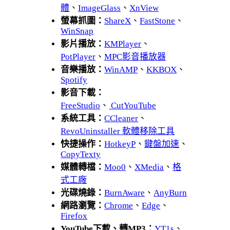
體
、
ImageGlass
、
XnView
螢幕抓圖：
ShareX
、
FastStone
、
WinSnap
影片播放：
KMPlayer
、
PotPlayer
、
MPC影音播放器
音樂播放：
WinAMP
、
KKBOX
、
Spotify
影音下載：
FreeStudio
、
CutYouTube
系統工具：
CCleaner
、
RevoUninstaller 軟體移除工具
快捷操作：
HotkeyP
、
鍵盤加速
、
CopyTexty
媒體轉檔：
Moo0
、
XMedia
、
格
式工廠
光碟燒錄：
BurnAware
、
AnyBurn
網路瀏覽：
Chrome
、
Edge
、
Firefox
YouTube下載、轉MP3：
YT1s
、