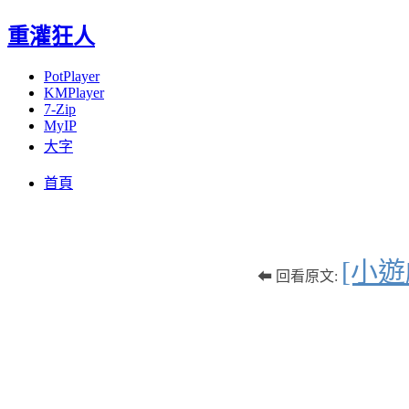
重灌狂人
PotPlayer
KMPlayer
7-Zip
MyIP
大字
Menu
Skip
首頁
to
content
[小遊
⬅ 回看原文: