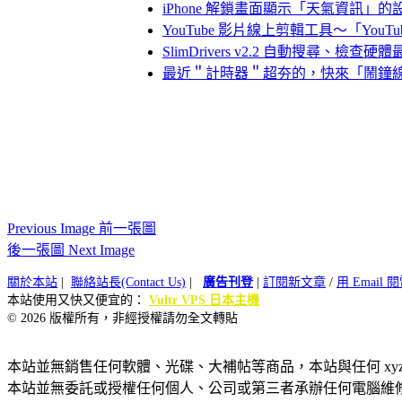
iPhone 解鎖畫面顯示「天氣資訊」的
YouTube 影片線上剪輯工具～「YouTube
SlimDrivers v2.2 自動搜尋、
最近＂計時器＂超夯的，快來「鬧鐘
Previous Image 前一張圖
後一張圖 Next Image
關於本站
|
聯絡站長(Contact Us)
|
廣告刊登
|
訂閱新文章
/
用 Email
本站使用又快又便宜的：
Vultr VPS 日本主機
© 2026 版權所有，非經授權請勿全文轉貼
本站並無銷售任何軟體、光碟、大補帖等商品，本站與任何 xy
本站並無委託或授權任何個人、公司或第三者承辦任何電腦維