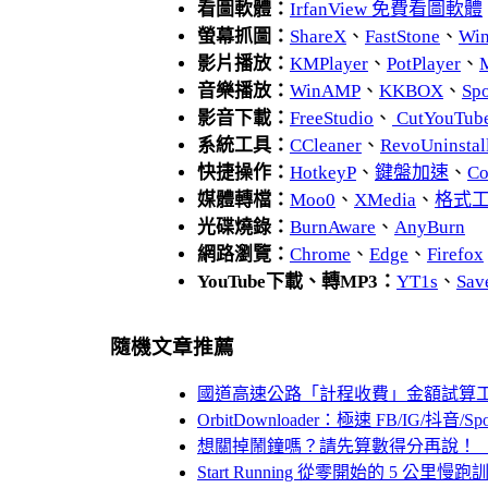
看圖軟體：
IrfanView 免費看圖軟體
螢幕抓圖：
ShareX
、
FastStone
、
Wi
影片播放：
KMPlayer
、
PotPlayer
、
音樂播放：
WinAMP
、
KKBOX
、
Spo
影音下載：
FreeStudio
、
CutYouTub
系統工具：
CCleaner
、
RevoUnins
快捷操作：
HotkeyP
、
鍵盤加速
、
Co
媒體轉檔：
Moo0
、
XMedia
、
格式
光碟燒錄：
BurnAware
、
AnyBurn
網路瀏覽：
Chrome
、
Edge
、
Firefox
YouTube下載、轉MP3：
YT1s
、
Sav
隨機文章推薦
國道高速公路「計程收費」金額試算
OrbitDownloader：極速 FB/IG/抖音
想關掉鬧鐘嗎？請先算數得分再說！（An
Start Running 從零開始的 5 公里慢