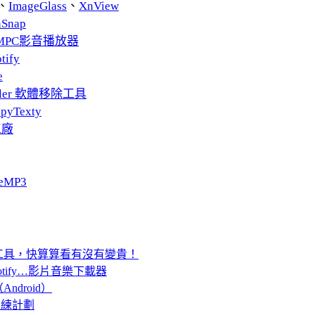
、
ImageGlass
、
XnView
nSnap
MPC影音播放器
tify
e
taller 軟體移除工具
pyTexty
工廠
eMP3
工具，快算算看有沒有變貴！
/Spotify…影片音樂下載器
droid）
跑訓練計劃