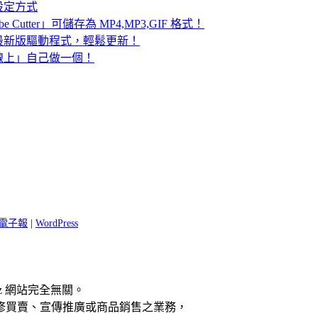
設定方式
 Cutter」可儲存為 MP4,MP3,GIF 格式！
檢查硬體最新版驅動程式，輕鬆更新！
線上」自己做一個！
 閱電子報
|
WordPress
z 網站完全無關。
修買賣、宣傳推廣或商品銷售之業務，