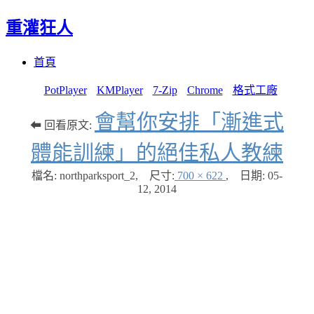
重灌狂人
Menu
Skip
首頁
to
content
PotPlayer
KMPlayer
7-Zip
Chrome
格式工廠
會幫你安排「漸進式
⬅ 回看原文:
體能訓練」的絕佳私人教練
檔名: northparksport_2
,
尺寸:
700 × 622
,
日期:
05-
12, 2014