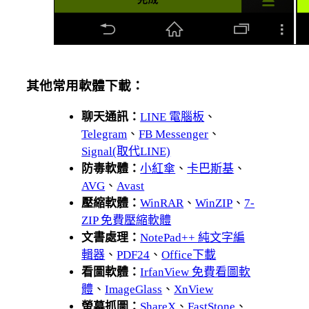
其他常用軟體下載：
聊天通訊：
LINE 電腦板
、
Telegram
、
FB Messenger
、
Signal(取代LINE)
防毒軟體：
小紅傘
、
卡巴斯基
、
AVG
、
Avast
壓縮軟體：
WinRAR
、
WinZIP
、
7-
ZIP 免費壓縮軟體
文書處理：
NotePad++ 純文字編
輯器
、
PDF24
、
Office下載
看圖軟體：
IrfanView 免費看圖軟
體
、
ImageGlass
、
XnView
螢幕抓圖：
ShareX
、
FastStone
、