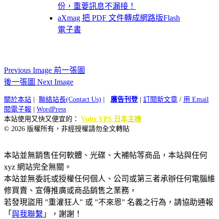
份，重要訊息不漏接！
aXmag 把 PDF 文件轉成網路版Flash
電子書
Previous Image 前一張圖
後一張圖 Next Image
關於本站
|
聯絡站長(Contact Us)
|
廣告刊登
|
訂閱新文章
/
用 Email
閱電子報
|
WordPress
本站使用又快又便宜的：
Vultr VPS 日本主機
© 2026 版權所有，非經授權請勿全文轉貼
本站並無銷售任何軟體、光碟、大補帖等商品，本站與任何
xyz 網站完全無關。
本站並無委託或授權任何個人、公司或第三者承辦任何電腦維
修買賣、宣傳推廣或商品銷售之業務，
若發現盜用 "重灌狂人" 或 "不來恩" 名義之行為，請協助通報
「
與我聯繫
」，謝謝！