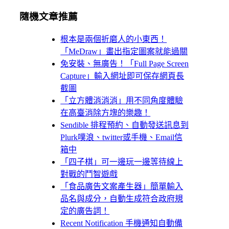
隨機文章推薦
根本是兩個折磨人的小東西！
「MeDraw」畫出指定圖案就能過關
免安裝、無廣告！「Full Page Screen
Capture」輸入網址即可保存網頁長
截圖
「立方體消消消」用不同角度體驗
在高臺消除方塊的樂趣！
Sendible 排程預約、自動發送訊息到
Plurk噗浪、twitter或手機、Email信
箱中
「四子棋」可一邊玩一邊等待線上
對戰的鬥智遊戲
「食品廣告文案產生器」簡單輸入
品名與成分，自動生成符合政府規
定的廣告詞！
Recent Notification 手機通知自動備