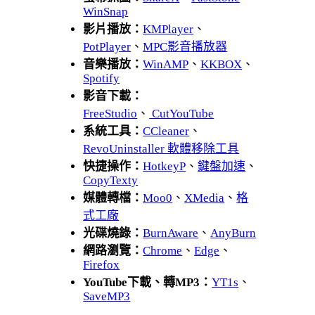
WinSnap
影片播放：
KMPlayer
、
PotPlayer
、
MPC影音播放器
音樂播放：
WinAMP
、
KKBOX
、
Spotify
影音下載：
FreeStudio
、
CutYouTube
系統工具：
CCleaner
、
RevoUninstaller 軟體移除工具
快捷操作：
HotkeyP
、
鍵盤加速
、
CopyTexty
媒體轉檔：
Moo0
、
XMedia
、
格
式工廠
光碟燒錄：
BurnAware
、
AnyBurn
網路瀏覽：
Chrome
、
Edge
、
Firefox
YouTube下載、轉MP3：
YT1s
、
SaveMP3