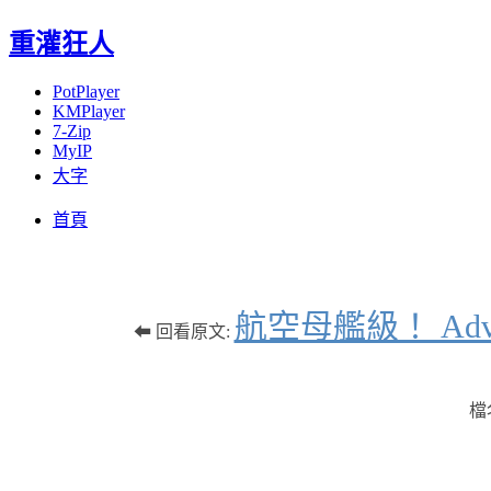
重灌狂人
PotPlayer
KMPlayer
7-Zip
MyIP
大字
Menu
Skip
首頁
to
content
航空母艦級！ Adv
⬅ 回看原文:
檔名