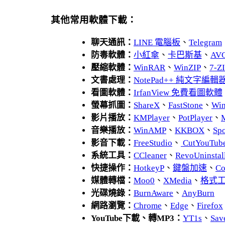
其他常用軟體下載：
聊天通訊：
LINE 電腦板
、
Telegram
防毒軟體：
小紅傘
、
卡巴斯基
、
AV
壓縮軟體：
WinRAR
、
WinZIP
、
7-
文書處理：
NotePad++ 純文字編輯
看圖軟體：
IrfanView 免費看圖軟體
螢幕抓圖：
ShareX
、
FastStone
、
Wi
影片播放：
KMPlayer
、
PotPlayer
、
音樂播放：
WinAMP
、
KKBOX
、
Spo
影音下載：
FreeStudio
、
CutYouTub
系統工具：
CCleaner
、
RevoUnins
快捷操作：
HotkeyP
、
鍵盤加速
、
Co
媒體轉檔：
Moo0
、
XMedia
、
格式
光碟燒錄：
BurnAware
、
AnyBurn
網路瀏覽：
Chrome
、
Edge
、
Firefox
YouTube下載、轉MP3：
YT1s
、
Sav