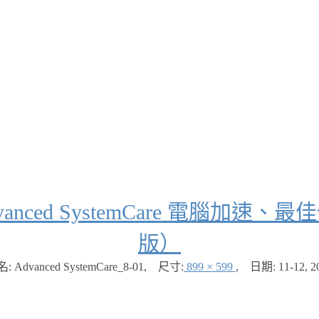
anced SystemCare 電腦加
版）
: Advanced SystemCare_8-01
,
尺寸:
899 × 599
,
日期:
11-12, 2