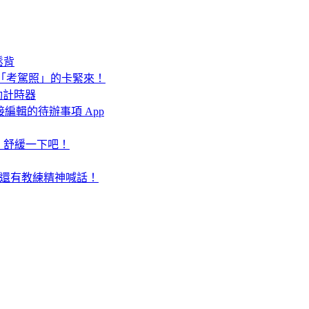
鬆背
要「考駕照」的卡緊來！
運動計時器
心內直接編輯的待辦事項 App
」舒緩一下吧！
飛輪，還有教練精神喊話！