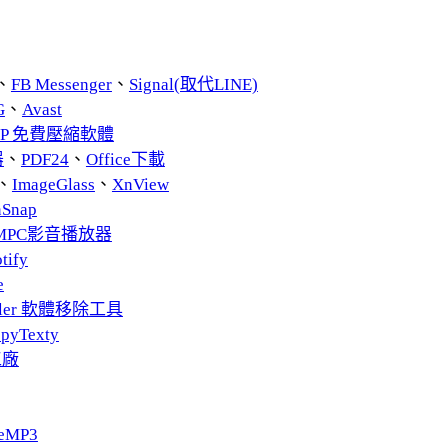
、
FB Messenger
、
Signal(取代LINE)
G
、
Avast
ZIP 免費壓縮軟體
器
、
PDF24
、
Office下載
、
ImageGlass
、
XnView
nSnap
MPC影音播放器
tify
e
taller 軟體移除工具
pyTexty
工廠
eMP3