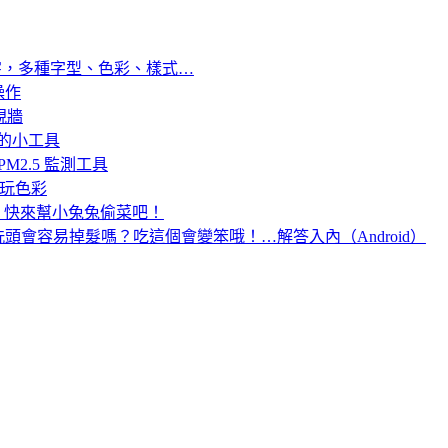
文字，多種字型、色彩、樣式…
操作
視牆
上的小工具
 PM2.5 監測工具
能玩色彩
兔堆堆」快來幫小兔兔偷菜吧！
會容易掉髮嗎？吃這個會變笨哦！…解答入內（Android）