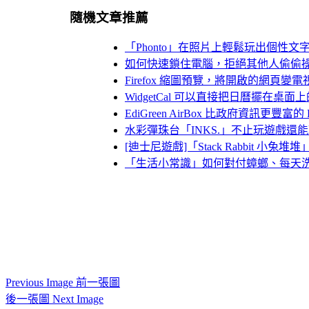
隨機文章推薦
「Phonto」在照片上輕鬆玩出個性
如何快速鎖住電腦，拒絕其他人偷偷
Firefox 縮圖預覽，將開啟的網頁變電
WidgetCal 可以直接把日曆擺在桌面
EdiGreen AirBox 比政府資訊更豐富的
水彩彈珠台「INKS.」不止玩遊戲還
[迪士尼遊戲]「Stack Rabbit 小
「生活小常識」如何對付蟑螂、每天洗頭
Previous Image 前一張圖
後一張圖 Next Image