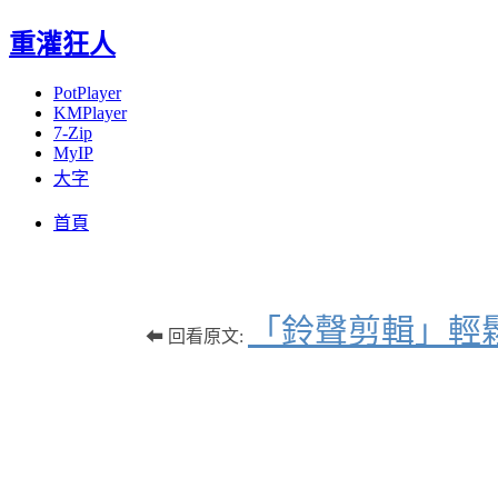
重灌狂人
PotPlayer
KMPlayer
7-Zip
MyIP
大字
Menu
Skip
首頁
to
content
「鈴聲剪輯」輕
⬅ 回看原文: