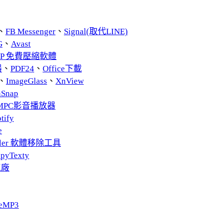
、
FB Messenger
、
Signal(取代LINE)
G
、
Avast
ZIP 免費壓縮軟體
器
、
PDF24
、
Office下載
、
ImageGlass
、
XnView
nSnap
MPC影音播放器
tify
e
taller 軟體移除工具
pyTexty
工廠
eMP3