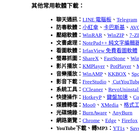
其他常用軟體下載：
聊天通訊：
LINE 電腦板
、
Telegram
防毒軟體：
小紅傘
、
卡巴斯基
、
AV
壓縮軟體：
WinRAR
、
WinZIP
、
7-
文書處理：
NotePad++ 純文字編輯
看圖軟體：
IrfanView 免費看圖軟體
螢幕抓圖：
ShareX
、
FastStone
、
Wi
影片播放：
KMPlayer
、
PotPlayer
、
音樂播放：
WinAMP
、
KKBOX
、
Spo
影音下載：
FreeStudio
、
CutYouTub
系統工具：
CCleaner
、
RevoUnins
快捷操作：
HotkeyP
、
鍵盤加速
、
Co
媒體轉檔：
Moo0
、
XMedia
、
格式
光碟燒錄：
BurnAware
、
AnyBurn
網路瀏覽：
Chrome
、
Edge
、
Firefox
YouTube下載、轉MP3：
YT1s
、
Sav