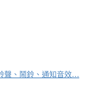
鈴聲、鬧鈴、通知音效…