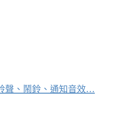
鈴聲、鬧鈴、通知音效…