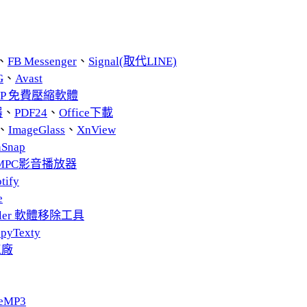
、
FB Messenger
、
Signal(取代LINE)
G
、
Avast
ZIP 免費壓縮軟體
器
、
PDF24
、
Office下載
、
ImageGlass
、
XnView
nSnap
MPC影音播放器
tify
e
taller 軟體移除工具
pyTexty
工廠
eMP3