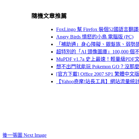
隨機文章推薦
FoxLingo 幫 Firefox 裝個52國語言翻
Angry Birds 憤怒的小鳥 電腦版 (PC)
「補助通」身心障礙、銀髮族、弱勢
超特別的「AI 頭像圖庫」100,000
MuPDF v1.7a 史上最速！輕量級PD
想不出門就能玩 Pokemon GO？沒那
[官方下載] Office 2007 SP1 繁體中文版
【Yahoo奇摩!站長工具】網站流量統
後一張圖 Next Image