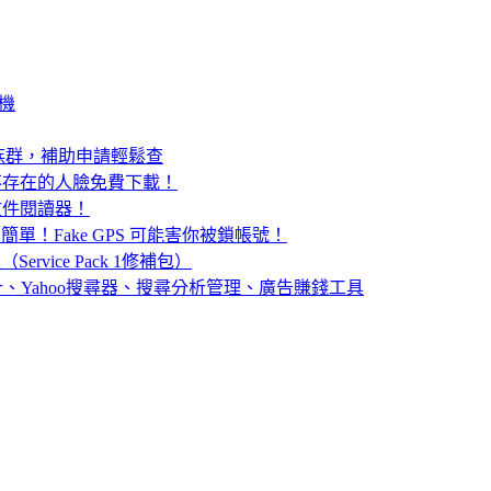
譯機
族群，補助申請輕鬆查
 個不存在的人臉免費下載！
F文件閱讀器！
麼簡單！Fake GPS 可能害你被鎖帳號！
（Service Pack 1修補包）
計、Yahoo搜尋器、搜尋分析管理、廣告賺錢工具