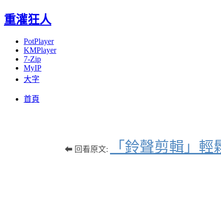
重灌狂人
PotPlayer
KMPlayer
7-Zip
MyIP
大字
Menu
Skip
首頁
to
content
「鈴聲剪輯」輕
⬅ 回看原文: