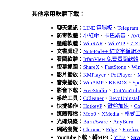
其他常用軟體下載：
聊天通訊：
LINE 電腦板
、
Telegram
防毒軟體：
小紅傘
、
卡巴斯基
、
AV
壓縮軟體：
WinRAR
、
WinZIP
、
7-
文書處理：
NotePad++ 純文字編輯
看圖軟體：
IrfanView 免費看圖軟體
螢幕抓圖：
ShareX
、
FastStone
、
Wi
影片播放：
KMPlayer
、
PotPlayer
、
音樂播放：
WinAMP
、
KKBOX
、
Spo
影音下載：
FreeStudio
、
CutYouTub
系統工具：
CCleaner
、
RevoUnins
快捷操作：
HotkeyP
、
鍵盤加速
、
Co
媒體轉檔：
Moo0
、
XMedia
、
格式
光碟燒錄：
BurnAware
、
AnyBurn
網路瀏覽：
Chrome
、
Edge
、
Firefox
YouTube下載、轉MP3：
YT1s
、
Sav