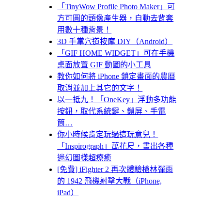
「TinyWow Profile Photo Maker」可
方可圓的頭像產生器，自動去背套
用數十種背景！
3D 手掌穴道按摩 DIY（Android）
「GIF HOME WIDGET」可在手機
桌面放置 GIF 動圖的小工具
教你如何將 iPhone 鎖定畫面的農曆
取消並加上其它的文字！
以一抵九！「OneKey」浮動多功能
按鈕，取代系統鍵、鎖屏、手電
筒…
你小時候肯定玩過這玩意兒！
「Inspirograph」萬花尺，畫出各種
迷幻圖樣超療癒
[免費] iFighter 2 再次體驗槍林彈雨
的 1942 飛機射擊大戰（iPhone,
iPad）