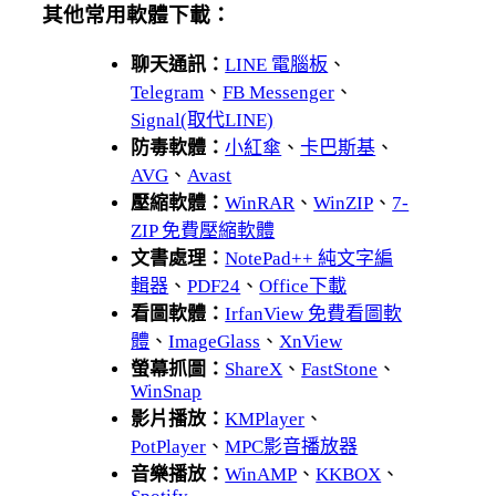
其他常用軟體下載：
聊天通訊：
LINE 電腦板
、
Telegram
、
FB Messenger
、
Signal(取代LINE)
防毒軟體：
小紅傘
、
卡巴斯基
、
AVG
、
Avast
壓縮軟體：
WinRAR
、
WinZIP
、
7-
ZIP 免費壓縮軟體
文書處理：
NotePad++ 純文字編
輯器
、
PDF24
、
Office下載
看圖軟體：
IrfanView 免費看圖軟
體
、
ImageGlass
、
XnView
螢幕抓圖：
ShareX
、
FastStone
、
WinSnap
影片播放：
KMPlayer
、
PotPlayer
、
MPC影音播放器
音樂播放：
WinAMP
、
KKBOX
、