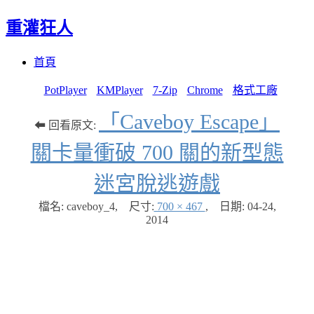
重灌狂人
Menu
Skip
首頁
to
content
PotPlayer
KMPlayer
7-Zip
Chrome
格式工廠
「Caveboy Escape」
⬅ 回看原文:
關卡量衝破 700 關的新型態
迷宮脫逃遊戲
檔名: caveboy_4
,
尺寸:
700 × 467
,
日期:
04-24,
2014