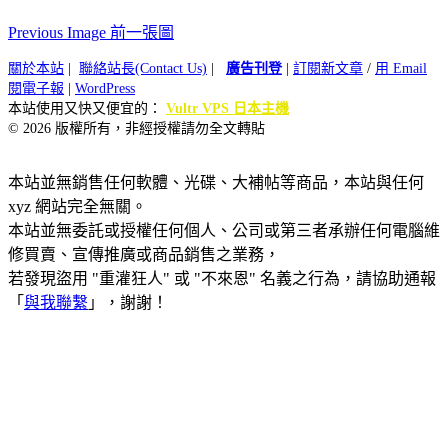
Previous Image 前一張圖
關於本站
|
聯絡站長(Contact Us)
|
廣告刊登
|
訂閱新文章
/
用 Email
閱電子報
|
WordPress
本站使用又快又便宜的：
Vultr VPS 日本主機
© 2026 版權所有，非經授權請勿全文轉貼
本站並無銷售任何軟體、光碟、大補帖等商品，本站與任何
xyz 網站完全無關。
本站並無委託或授權任何個人、公司或第三者承辦任何電腦維
修買賣、宣傳推廣或商品銷售之業務，
若發現盜用 "重灌狂人" 或 "不來恩" 名義之行為，請協助通報
「
與我聯繫
」，謝謝！