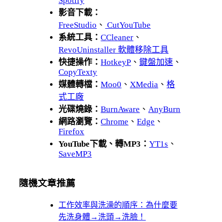
Spotify
影音下載：
FreeStudio
、
CutYouTube
系統工具：
CCleaner
、
RevoUninstaller 軟體移除工具
快捷操作：
HotkeyP
、
鍵盤加速
、
CopyTexty
媒體轉檔：
Moo0
、
XMedia
、
格
式工廠
光碟燒錄：
BurnAware
、
AnyBurn
網路瀏覽：
Chrome
、
Edge
、
Firefox
YouTube下載、轉MP3：
YT1s
、
SaveMP3
隨機文章推薦
工作效率與洗澡的順序：為什麼要
先洗身體→洗頭→洗臉！