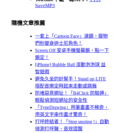
SaveMP3
隨機文章推薦
一套上「Cartoon Face」濾鏡，寵物
們秒變身迪士尼角色！
Screen Off 安卓手機螢幕鎖，點一下
鎖定！
[iPhone] Bubble Ball 滾動泡泡球 益
智遊戲
避免久坐的好幫手！Stand up LITE
搭配音樂定時起來走動或跳舞
防堵惡意網址！「B4Click 防駭通」
輕鬆偵測短網址的安全性
「TypeDrawing」用筆畫畫不稀奇，
用英文字串作畫才驚奇！
打呼終結者！「Stop snoring !」自動
偵測打呼聲、音效提醒