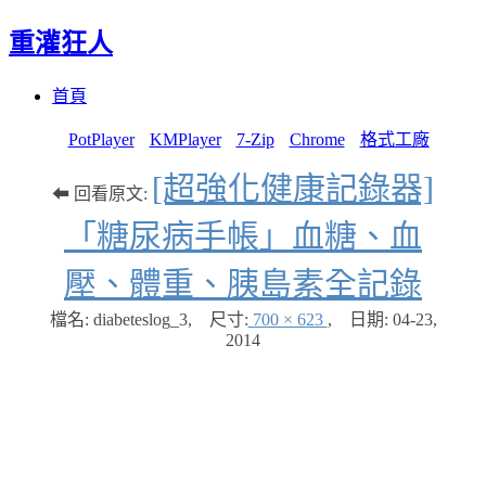
重灌狂人
Menu
Skip
首頁
to
content
PotPlayer
KMPlayer
7-Zip
Chrome
格式工廠
[超強化健康記錄器]
⬅ 回看原文:
「糖尿病手帳」血糖、血
壓、體重、胰島素全記錄
檔名: diabeteslog_3
,
尺寸:
700 × 623
,
日期:
04-23,
2014