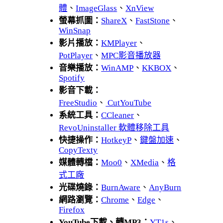
體
、
ImageGlass
、
XnView
螢幕抓圖：
ShareX
、
FastStone
、
WinSnap
影片播放：
KMPlayer
、
PotPlayer
、
MPC影音播放器
音樂播放：
WinAMP
、
KKBOX
、
Spotify
影音下載：
FreeStudio
、
CutYouTube
系統工具：
CCleaner
、
RevoUninstaller 軟體移除工具
快捷操作：
HotkeyP
、
鍵盤加速
、
CopyTexty
媒體轉檔：
Moo0
、
XMedia
、
格
式工廠
光碟燒錄：
BurnAware
、
AnyBurn
網路瀏覽：
Chrome
、
Edge
、
Firefox
YouTube下載、轉MP3：
YT1s
、