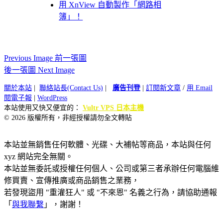
用 XnView 自動製作「網路相
簿」！
Previous Image 前一張圖
後一張圖 Next Image
關於本站
|
聯絡站長(Contact Us)
|
廣告刊登
|
訂閱新文章
/
用 Email
閱電子報
|
WordPress
本站使用又快又便宜的：
Vultr VPS 日本主機
© 2026 版權所有，非經授權請勿全文轉貼
本站並無銷售任何軟體、光碟、大補帖等商品，本站與任何
xyz 網站完全無關。
本站並無委託或授權任何個人、公司或第三者承辦任何電腦維
修買賣、宣傳推廣或商品銷售之業務，
若發現盜用 "重灌狂人" 或 "不來恩" 名義之行為，請協助通報
「
與我聯繫
」，謝謝！