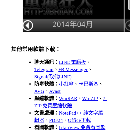
其他常用軟體下載：
聊天通訊：
LINE 電腦板
、
Telegram
、
FB Messenger
、
Signal(取代LINE)
防毒軟體：
小紅傘
、
卡巴斯基
、
AVG
、
Avast
壓縮軟體：
WinRAR
、
WinZIP
、
7-
ZIP 免費壓縮軟體
文書處理：
NotePad++ 純文字編
輯器
、
PDF24
、
Office下載
看圖軟體：
IrfanView 免費看圖軟