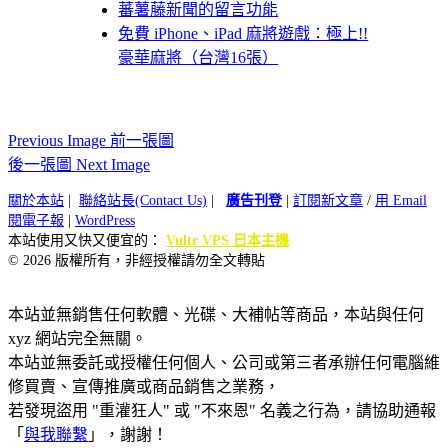
蕃薯藤新聞的留言功能
免費 iPhone、iPad 麻將遊戲：極上!!
豪華麻將（台灣16張）
Previous Image 前一張圖
後一張圖 Next Image
關於本站
|
聯絡站長(Contact Us)
|
廣告刊登
|
訂閱新文章
/
用 Email
閱電子報
|
WordPress
本站使用又快又便宜的：
Vultr VPS 日本主機
© 2026 版權所有，非經授權請勿全文轉貼
本站並無銷售任何軟體、光碟、大補帖等商品，本站與任何
xyz 網站完全無關。
本站並無委託或授權任何個人、公司或第三者承辦任何電腦維
修買賣、宣傳推廣或商品銷售之業務，
若發現盜用 "重灌狂人" 或 "不來恩" 名義之行為，請協助通報
「
與我聯繫
」，謝謝！