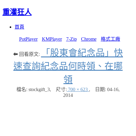
重灌狂人
Menu
Skip
首頁
to
content
PotPlayer
KMPlayer
7-Zip
Chrome
格式工廠
「股東會紀念品」快
⬅ 回看原文:
速查詢紀念品何時領、在哪
領
檔名: stockgift_3
,
尺寸:
700 × 623
,
日期:
04-16,
2014