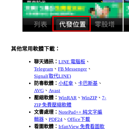
其他常用軟體下載：
聊天通訊：
LINE 電腦板
、
Telegram
、
FB Messenger
、
Signal(取代LINE)
防毒軟體：
小紅傘
、
卡巴斯基
、
AVG
、
Avast
壓縮軟體：
WinRAR
、
WinZIP
、
7-
ZIP 免費壓縮軟體
文書處理：
NotePad++ 純文字編
輯器
、
PDF24
、
Office下載
看圖軟體：
IrfanView 免費看圖軟