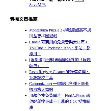
SaveMP3
隨機文章推薦
Montezuma Puzzle 3 挑戰度超高不規
則益智拼圖遊戲
Chosic 可商用的免費音樂素材庫，
YouTube、Podcast、App、網站…都
能用！
[限制級][恐怖] 泰國最詭異的「屍塊
麵包」！！
Revo Registry Cleaner 登錄檔清理、
系統調校工具
Cartoonize.net 一鍵變出各種不同卡
通風格大頭貼
用顏色找免費圖片！FindA.Photo 讓
你輕鬆搜尋成千上萬的 CC0 授權圖
庫