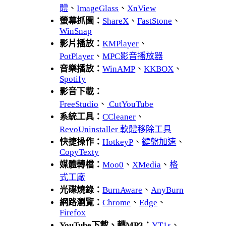
體
、
ImageGlass
、
XnView
螢幕抓圖：
ShareX
、
FastStone
、
WinSnap
影片播放：
KMPlayer
、
PotPlayer
、
MPC影音播放器
音樂播放：
WinAMP
、
KKBOX
、
Spotify
影音下載：
FreeStudio
、
CutYouTube
系統工具：
CCleaner
、
RevoUninstaller 軟體移除工具
快捷操作：
HotkeyP
、
鍵盤加速
、
CopyTexty
媒體轉檔：
Moo0
、
XMedia
、
格
式工廠
光碟燒錄：
BurnAware
、
AnyBurn
網路瀏覽：
Chrome
、
Edge
、
Firefox
YouTube下載、轉MP3：
YT1s
、