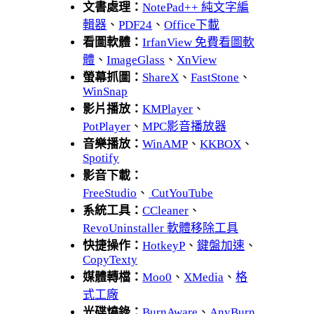
文書處理：
NotePad++ 純文字編
輯器
、
PDF24
、
Office下載
看圖軟體：
IrfanView 免費看圖軟
體
、
ImageGlass
、
XnView
螢幕抓圖：
ShareX
、
FastStone
、
WinSnap
影片播放：
KMPlayer
、
PotPlayer
、
MPC影音播放器
音樂播放：
WinAMP
、
KKBOX
、
Spotify
影音下載：
FreeStudio
、
CutYouTube
系統工具：
CCleaner
、
RevoUninstaller 軟體移除工具
快捷操作：
HotkeyP
、
鍵盤加速
、
CopyTexty
媒體轉檔：
Moo0
、
XMedia
、
格
式工廠
光碟燒錄：
BurnAware
、
AnyBurn