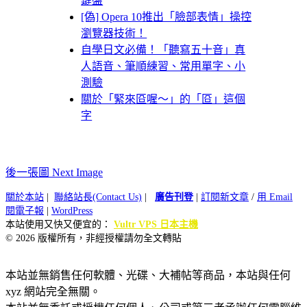
鍵盤
[偽] Opera 10推出「臉部表情」操控
瀏覽器技術！
自學日文必備！「聽寫五十音」真
人語音、筆順練習、常用單字、小
測驗
關於「緊來㔯喔～」的「㔯」這個
字
後一張圖 Next Image
關於本站
|
聯絡站長(Contact Us)
|
廣告刊登
|
訂閱新文章
/
用 Email
閱電子報
|
WordPress
本站使用又快又便宜的：
Vultr VPS 日本主機
© 2026 版權所有，非經授權請勿全文轉貼
本站並無銷售任何軟體、光碟、大補帖等商品，本站與任何
xyz 網站完全無關。