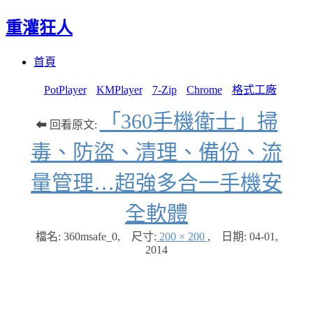
重灌狂人
Menu
Skip
首頁
to
content
PotPlayer
KMPlayer
7-Zip
Chrome
格式工廠
「360手機衛士」掃
⬅ 回看原文:
毒、防盜、清理、備份、流
量管理…超強多合一手機安
全軟體
檔名: 360msafe_0
,
尺寸:
200 × 200
,
日期:
04-01,
2014