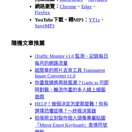
網路瀏覽：
Chrome
、
Edge
、
Firefox
YouTube下載、轉MP3：
YT1s
、
SaveMP3
隨機文章推薦
iTraffic Monitor v1.0 監測、記錄每日
每月的網路流量
超簡單的照片去背工具 Transparent
Image Converter v1.0
你畫我猜將再掀風潮？Gartic.io 可即
時對戰、輪流作畫的多人線上繪圖
遊戲
HELP！做個決定怎麼那麼難！你有
選擇恐懼症嗎？～終極決策器
拍張照立刻製作個人頭像專屬貼圖
「Mirror Emoji Keyboard」表情符號