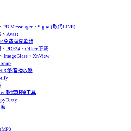
、
FB Messenger
、
Signal(取代LINE)
G
、
Avast
ZIP 免費壓縮軟體
器
、
PDF24
、
Office下載
、
ImageGlass
、
XnView
nSnap
MPC影音播放器
tify
e
taller 軟體移除工具
pyTexty
工廠
eMP3