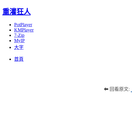
重灌狂人
PotPlayer
KMPlayer
7-Zip
MyIP
大字
Menu
Skip
首頁
to
content
⬅ 回看原文: