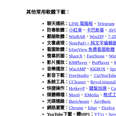
其他常用軟體下載：
聊天通訊：
LINE 電腦板
、
Telegram
防毒軟體：
小紅傘
、
卡巴斯基
、
AV
壓縮軟體：
WinRAR
、
WinZIP
、
7-
文書處理：
NotePad++ 純文字編輯
看圖軟體：
IrfanView 免費看圖軟體
螢幕抓圖：
ShareX
、
FastStone
、
Wi
影片播放：
KMPlayer
、
PotPlayer
、
音樂播放：
WinAMP
、
KKBOX
、
Spo
影音下載：
FreeStudio
、
CutYouTub
系統工具：
CCleaner
、
RevoUnins
快捷操作：
HotkeyP
、
鍵盤加速
、
Co
媒體轉檔：
Moo0
、
XMedia
、
格式
光碟燒錄：
BurnAware
、
AnyBurn
網路瀏覽：
Chrome
、
Edge
、
Firefox
YouTube下載、轉MP3：
YT1s
、
Sav