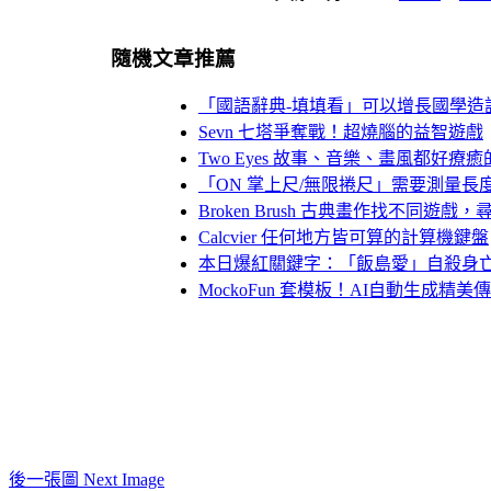
隨機文章推薦
「國語辭典-填填看」可以增長國學造
Sevn 七塔爭奪戰！超燒腦的益智遊戲
Two Eyes 故事、音樂、畫風都好
「ON 掌上尺/無限捲尺」需要測量
Broken Brush 古典畫作找不同
Calcvier 任何地方皆可算的計算機鍵盤
本日爆紅關鍵字：「飯島愛」自殺身
MockoFun 套模板！AI自動生成精
後一張圖 Next Image