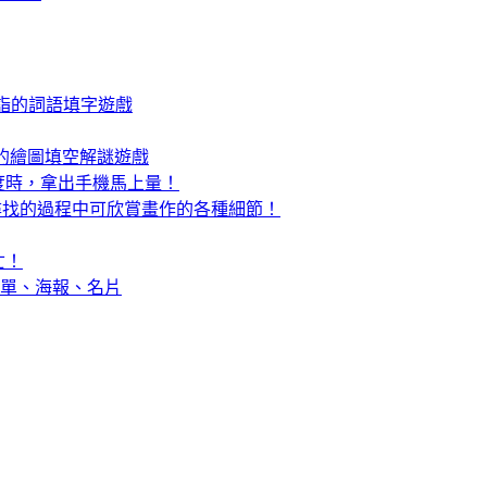
詣的詞語填字遊戲
療癒的繪圖填空解謎遊戲
長度時，拿出手機馬上量！
遊戲，尋找的過程中可欣賞畫作的各種細節！
亡！
美傳單、海報、名片