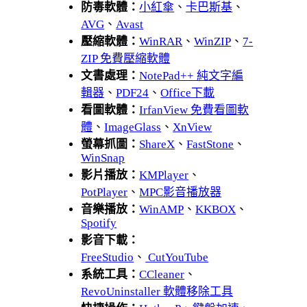
防毒軟體：
小紅傘
、
卡巴斯基
、
AVG
、
Avast
壓縮軟體：
WinRAR
、
WinZIP
、
7-
ZIP 免費壓縮軟體
文書處理：
NotePad++ 純文字編
輯器
、
PDF24
、
Office下載
看圖軟體：
IrfanView 免費看圖軟
體
、
ImageGlass
、
XnView
螢幕抓圖：
ShareX
、
FastStone
、
WinSnap
影片播放：
KMPlayer
、
PotPlayer
、
MPC影音播放器
音樂播放：
WinAMP
、
KKBOX
、
Spotify
影音下載：
FreeStudio
、
CutYouTube
系統工具：
CCleaner
、
RevoUninstaller 軟體移除工具