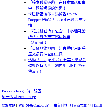
「繪本逃脫遊戲」在日本童話故事
中，體驗解謎的樂趣！
卡巴斯基發布木馬警告Trojan-
Dropper.Win32.Siboco.d 已經造成災
情
「花式綁鞋帶」包含二十多種鞋帶
綁法、雙色鞋帶綁法教學
（Android）
「實價登錄地圖」超直覺好用的房
屋交易行情查詢工具
透過「Google 相簿」分享、彙整活
動與旅遊照片（別再用 LINE 傳來
傳去了）
Previous Image 前一張圖
後一張圖 Next Image
關於本站
|
聯絡站長(Contact Us)
|
廣告刊登
|
訂閱新文章
/
用 Email