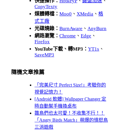
快捷操作：
HotkeyP
、
鍵盤加速
、
CopyTexty
媒體轉檔：
Moo0
、
XMedia
、
格
式工廠
光碟燒錄：
BurnAware
、
AnyBurn
網路瀏覽：
Chrome
、
Edge
、
Firefox
YouTube下載、轉MP3：
YT1s
、
SaveMP3
隨機文章推薦
「完美尺寸 Perfect Size!」考驗你的
視覺記憶力！
[Android 軟體] Wallpaper Changer 定
時自動幫手機換桌布
雛鳥們也太可愛！不收集不行！！
「Angry Birds Match」萌爆的憤怒鳥
三消遊戲