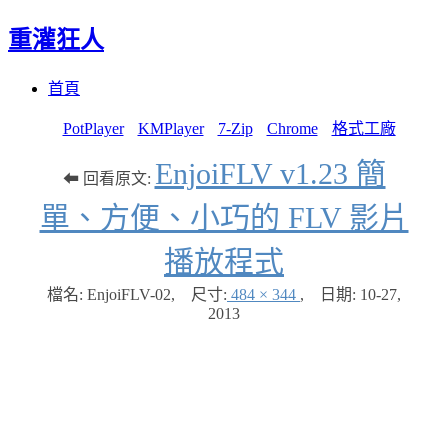
重灌狂人
Menu
Skip
首頁
to
content
PotPlayer
KMPlayer
7-Zip
Chrome
格式工廠
EnjoiFLV v1.23 簡
⬅ 回看原文:
單、方便、小巧的 FLV 影片
播放程式
檔名: EnjoiFLV-02
,
尺寸:
484 × 344
,
日期:
10-27,
2013