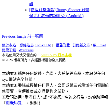
器
[物理射擊遊戲] Bunny Shooter 射擊
偷走紅蘿蔔的粉紅兔 ( Android )
Previous Image 前一張圖
關於本站
|
聯絡站長(Contact Us)
|
廣告刊登
|
訂閱新文章
/
用 Email
閱電子報
|
WordPress
本站使用又快又便宜的：
Vultr VPS 日本主機
© 2026 版權所有，非經授權請勿全文轉貼
本站並無銷售任何軟體、光碟、大補帖等商品，本站與任何
xyz 網站完全無關。
本站並無委託或授權任何個人、公司或第三者承辦任何電腦維
修買賣、宣傳推廣或商品銷售之業務，
若發現盜用 "重灌狂人" 或 "不來恩" 名義之行為，請協助通報
「
與我聯繫
」，謝謝！