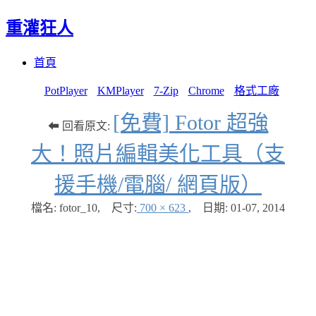
重灌狂人
Menu
Skip
首頁
to
content
PotPlayer
KMPlayer
7-Zip
Chrome
格式工廠
[免費] Fotor 超強
⬅ 回看原文:
大！照片編輯美化工具（支
援手機/電腦/ 網頁版）
檔名: fotor_10
,
尺寸:
700 × 623
,
日期:
01-07, 2014