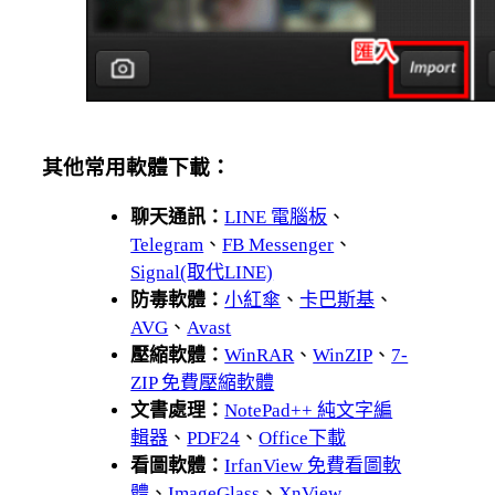
其他常用軟體下載：
聊天通訊：
LINE 電腦板
、
Telegram
、
FB Messenger
、
Signal(取代LINE)
防毒軟體：
小紅傘
、
卡巴斯基
、
AVG
、
Avast
壓縮軟體：
WinRAR
、
WinZIP
、
7-
ZIP 免費壓縮軟體
文書處理：
NotePad++ 純文字編
輯器
、
PDF24
、
Office下載
看圖軟體：
IrfanView 免費看圖軟
體
、
ImageGlass
、
XnView