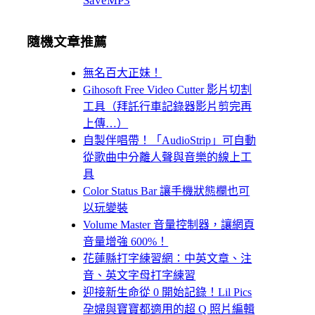
SaveMP3
隨機文章推薦
無名百大正妹！
Gihosoft Free Video Cutter 影片切割
工具（拜託行車記錄器影片剪完再
上傳…）
自製伴唱帶！「AudioStrip」可自動
從歌曲中分離人聲與音樂的線上工
具
Color Status Bar 讓手機狀態欄也可
以玩變裝
Volume Master 音量控制器，讓網頁
音量增強 600%！
花蓮縣打字練習網：中英文章、注
音、英文字母打字練習
迎接新生命從 0 開始記錄！Lil Pics
孕婦與寶寶都適用的超 Q 照片編輯