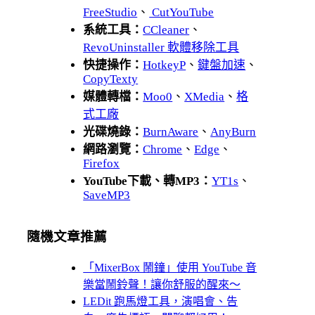
FreeStudio
、
CutYouTube
系統工具：
CCleaner
、
RevoUninstaller 軟體移除工具
快捷操作：
HotkeyP
、
鍵盤加速
、
CopyTexty
媒體轉檔：
Moo0
、
XMedia
、
格
式工廠
光碟燒錄：
BurnAware
、
AnyBurn
網路瀏覽：
Chrome
、
Edge
、
Firefox
YouTube下載、轉MP3：
YT1s
、
SaveMP3
隨機文章推薦
「MixerBox 鬧鐘」使用 YouTube 音
樂當鬧鈴聲！讓你舒服的醒來～
LEDit 跑馬燈工具，演唱會、告