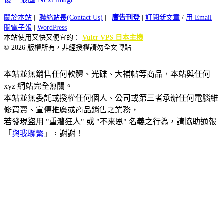
關於本站
|
聯絡站長(Contact Us)
|
廣告刊登
|
訂閱新文章
/
用 Email
閱電子報
|
WordPress
本站使用又快又便宜的：
Vultr VPS 日本主機
© 2026 版權所有，非經授權請勿全文轉貼
本站並無銷售任何軟體、光碟、大補帖等商品，本站與任何
xyz 網站完全無關。
本站並無委託或授權任何個人、公司或第三者承辦任何電腦維
修買賣、宣傳推廣或商品銷售之業務，
若發現盜用 "重灌狂人" 或 "不來恩" 名義之行為，請協助通報
「
與我聯繫
」，謝謝！