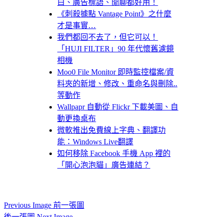
白、廣告標語、閒聊都好用！
《刺殺據點 Vantage Point》之什麼
才是事實…
我們都回不去了，但它可以！
「HUJI FILTER」90 年代懷舊濾鏡
相機
Moo0 File Monitor 即時監控檔案/資
料夾的新增、修改、重命名與刪除..
等動作
Wallpapr 自動從 Flickr 下載美圖、自
動更換桌布
微軟推出免費線上字典、翻譯功
能：Windows Live翻譯
如何移除 Facebook 手機 App 裡的
「開心泡泡貓」廣告連結？
Previous Image 前一張圖
後一張圖 Next Image