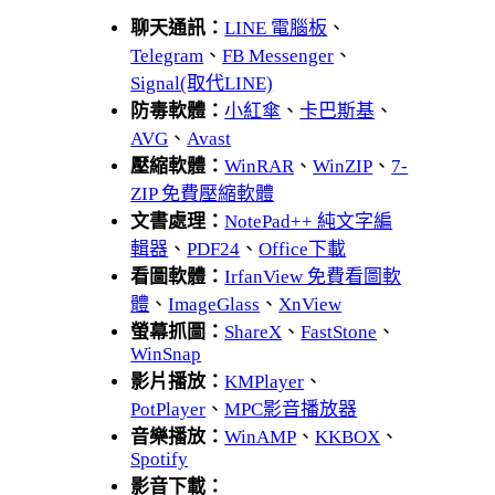
聊天通訊：
LINE 電腦板
、
Telegram
、
FB Messenger
、
Signal(取代LINE)
防毒軟體：
小紅傘
、
卡巴斯基
、
AVG
、
Avast
壓縮軟體：
WinRAR
、
WinZIP
、
7-
ZIP 免費壓縮軟體
文書處理：
NotePad++ 純文字編
輯器
、
PDF24
、
Office下載
看圖軟體：
IrfanView 免費看圖軟
體
、
ImageGlass
、
XnView
螢幕抓圖：
ShareX
、
FastStone
、
WinSnap
影片播放：
KMPlayer
、
PotPlayer
、
MPC影音播放器
音樂播放：
WinAMP
、
KKBOX
、
Spotify
影音下載：