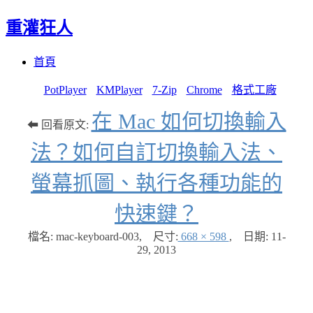
重灌狂人
Menu
Skip
首頁
to
content
PotPlayer
KMPlayer
7-Zip
Chrome
格式工廠
在 Mac 如何切換輸入
⬅ 回看原文:
法？如何自訂切換輸入法、
螢幕抓圖、執行各種功能的
快速鍵？
檔名: mac-keyboard-003
,
尺寸:
668 × 598
,
日期:
11-
29, 2013