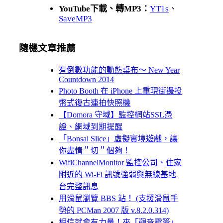
YouTube下載、轉MP3：
YT1s
、
SaveMP3
隨機文章推薦
有倒數功能的動態桌布～ New Year
Countdown 2014
Photo Booth 在 iPhone 上重現街邊投
幣式復古連拍快照機
【Domora 守域】監控網站SSL憑
證、網域到期提醒
「Bonsai Slice」虛擬實境遊戲，讓
你盡情＂切＂個夠！
WifiChannelMonitor 監控公司、住家
附近的 Wi-Fi 訊號強弱與無線基地
台完整訊息
用滑鼠瀏覽 BBS 站！ (支援滑鼠手
勢的 PCMan 2007 版 v.8.2.0.314)
相信就會有力量！來「觀音靈簽」