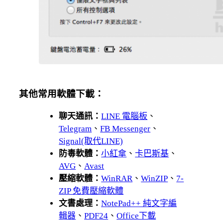
其他常用軟體下載：
聊天通訊：
LINE 電腦板
、
Telegram
、
FB Messenger
、
Signal(取代LINE)
防毒軟體：
小紅傘
、
卡巴斯基
、
AVG
、
Avast
壓縮軟體：
WinRAR
、
WinZIP
、
7-
ZIP 免費壓縮軟體
文書處理：
NotePad++ 純文字編
輯器
、
PDF24
、
Office下載