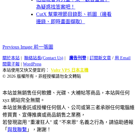
為疑惑找答案吧！
CutX 幫電視節目錄影、抓圖（邊看
邊錄、即時畫面擷取）
Previous Image 前一張圖
關於本站
|
聯絡站長(Contact Us)
|
廣告刊登
|
訂閱新文章
/
用 Email
閱電子報
|
WordPress
本站使用又快又便宜的：
Vultr VPS 日本主機
© 2026 版權所有，非經授權請勿全文轉貼
本站並無銷售任何軟體、光碟、大補帖等商品，本站與任何
xyz 網站完全無關。
本站並無委託或授權任何個人、公司或第三者承辦任何電腦維
修買賣、宣傳推廣或商品銷售之業務，
若發現盜用 "重灌狂人" 或 "不來恩" 名義之行為，請協助通報
「
與我聯繫
」，謝謝！