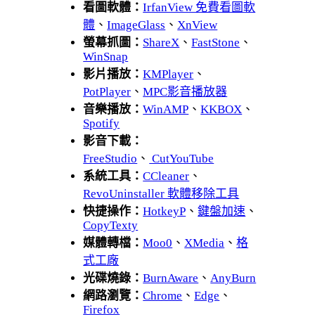
看圖軟體：
IrfanView 免費看圖軟
體
、
ImageGlass
、
XnView
螢幕抓圖：
ShareX
、
FastStone
、
WinSnap
影片播放：
KMPlayer
、
PotPlayer
、
MPC影音播放器
音樂播放：
WinAMP
、
KKBOX
、
Spotify
影音下載：
FreeStudio
、
CutYouTube
系統工具：
CCleaner
、
RevoUninstaller 軟體移除工具
快捷操作：
HotkeyP
、
鍵盤加速
、
CopyTexty
媒體轉檔：
Moo0
、
XMedia
、
格
式工廠
光碟燒錄：
BurnAware
、
AnyBurn
網路瀏覽：
Chrome
、
Edge
、
Firefox