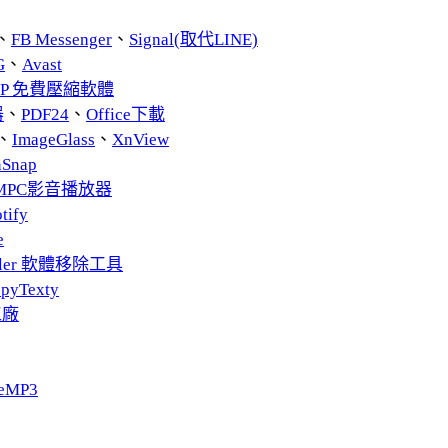
、
FB Messenger
、
Signal(取代LINE)
G
、
Avast
ZIP 免費壓縮軟體
器
、
PDF24
、
Office下載
、
ImageGlass
、
XnView
nSnap
MPC影音播放器
tify
e
taller 軟體移除工具
pyTexty
工廠
eMP3