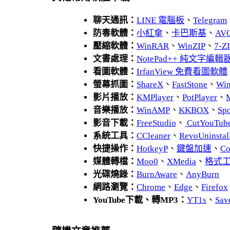
聊天通訊：
LINE 電腦板
、
Telegram
防毒軟體：
小紅傘
、
卡巴斯基
、
AV
壓縮軟體：
WinRAR
、
WinZIP
、
7-
文書處理：
NotePad++ 純文字編輯
看圖軟體：
IrfanView 免費看圖軟體
螢幕抓圖：
ShareX
、
FastStone
、
Wi
影片播放：
KMPlayer
、
PotPlayer
、
音樂播放：
WinAMP
、
KKBOX
、
Spo
影音下載：
FreeStudio
、
CutYouTub
系統工具：
CCleaner
、
RevoUnins
快捷操作：
HotkeyP
、
鍵盤加速
、
Co
媒體轉檔：
Moo0
、
XMedia
、
格式
光碟燒錄：
BurnAware
、
AnyBurn
網路瀏覽：
Chrome
、
Edge
、
Firefox
YouTube下載、轉MP3：
YT1s
、
Sav