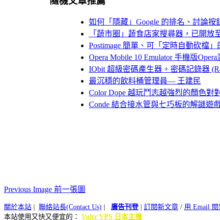
隨機文章推薦
如何「隱藏」Google 的排名、討論按鈕？
「蔬市圈」蔬食店家搜尋器，已開放
Postimage 簡單、可「定時自動砍檔
Opera Mobile 10 Emulator 手機版
IObit 超級密碼產生器 + 密碼記錄器 (Random
最沉穩的飲料桶管理員— 王建民
Color Dope 越玩鬥志越強烈的顏色對
Conde 結合接水管與七巧板的解謎遊
Previous Image 前一張圖
關於本站
|
聯絡站長(Contact Us)
|
廣告刊登
|
訂閱新文章
/
用 Email
本站使用又快又便宜的：
Vultr VPS 日本主機