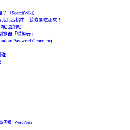
（SearchWiki）
至北北基桃中！蔬素食吃起來！
」的貼圖網站
Opera瀏覽器「模擬器」
 Password Generator)
對碰
戲
 閱電子報
|
WordPress