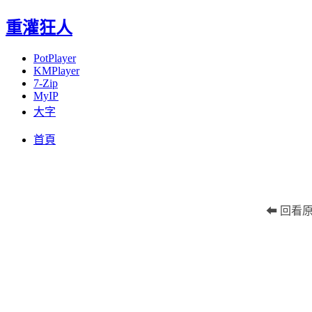
重灌狂人
PotPlayer
KMPlayer
7-Zip
MyIP
大字
Menu
Skip
首頁
to
content
⬅ 回看原