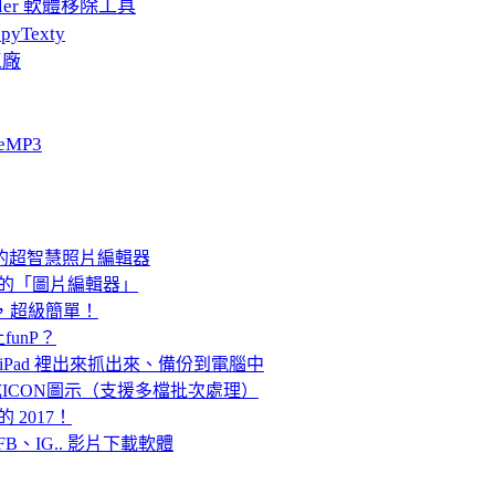
taller 軟體移除工具
pyTexty
工廠
eMP3
鏡的超智慧照片編輯器
 瀏覽器的「圖片編輯器」
字，超級簡單！
unP？
, iPod, iPad 裡出來抓出來、備份到電腦中
圖檔轉成ICON圖示（支援多檔批次處理）
 2017！
YT、FB、IG.. 影片下載軟體