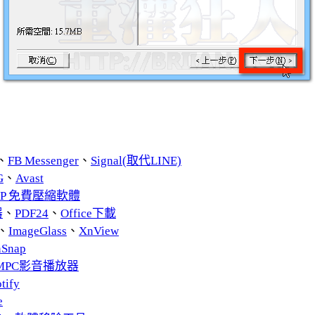
、
FB Messenger
、
Signal(取代LINE)
G
、
Avast
ZIP 免費壓縮軟體
器
、
PDF24
、
Office下載
、
ImageGlass
、
XnView
nSnap
MPC影音播放器
tify
e