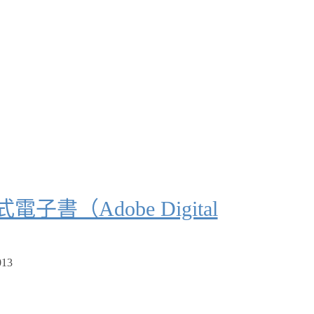
子書（Adobe Digital
013