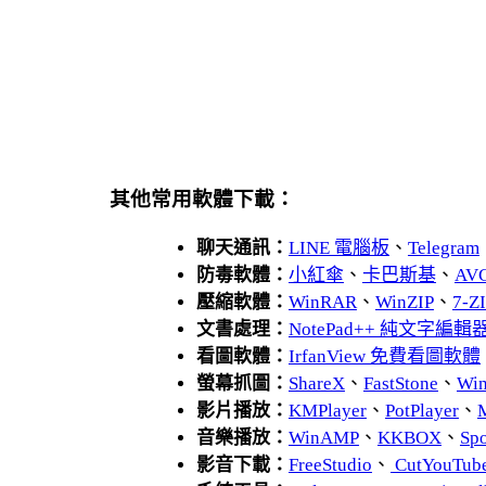
其他常用軟體下載：
聊天通訊：
LINE 電腦板
、
Telegram
防毒軟體：
小紅傘
、
卡巴斯基
、
AV
壓縮軟體：
WinRAR
、
WinZIP
、
7-
文書處理：
NotePad++ 純文字編輯
看圖軟體：
IrfanView 免費看圖軟體
螢幕抓圖：
ShareX
、
FastStone
、
Wi
影片播放：
KMPlayer
、
PotPlayer
、
音樂播放：
WinAMP
、
KKBOX
、
Spo
影音下載：
FreeStudio
、
CutYouTub