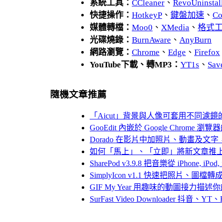
系統工具：
CCleaner
、
RevoUnins
快捷操作：
HotkeyP
、
鍵盤加速
、
Co
媒體轉檔：
Moo0
、
XMedia
、
格式
光碟燒錄：
BurnAware
、
AnyBurn
網路瀏覽：
Chrome
、
Edge
、
Firefox
YouTube下載、轉MP3：
YT1s
、
Sav
隨機文章推薦
「Aicut」背景與人像可套用不同濾
GooEdit 內嵌於 Google Chrome
Dorado 在影片中加照片、動畫及文
如何「馬上」、「立即」將新文章推上f
SharePod v3.9.8 把音樂從 iPhone
SimplyIcon v1.1 快速把照片、
GIF My Year 用趣味的動圖接力描述你的
SurFast Video Downloader 抖音、