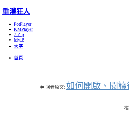
重灌狂人
PotPlayer
KMPlayer
7-Zip
MyIP
大字
Menu
Skip
首頁
to
content
如何開啟、閱讀從 Go
⬅ 回看原文:
檔名