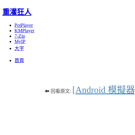
重灌狂人
PotPlayer
KMPlayer
7-Zip
MyIP
大字
Menu
Skip
首頁
to
content
[Android 模
⬅ 回看原文: