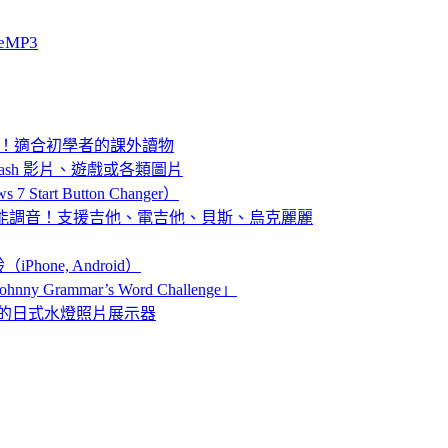
eMP3
免費讀！適合初學者的課外讀物
Flash 影片、遊戲或各類圖片
Start Button Changer）
瀏覽器就能調音！支援吉他、電吉他、貝斯、烏克麗麗
ne, Android）
rammar’s Word Challenge」
me」超療癒的日式水燈照片展示器