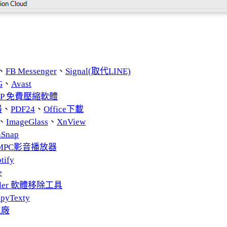
、
FB Messenger
、
Signal(取代LINE)
G
、
Avast
ZIP 免費壓縮軟體
器
、
PDF24
、
Office下載
、
ImageGlass
、
XnView
nSnap
MPC影音播放器
tify
e
taller 軟體移除工具
pyTexty
工廠