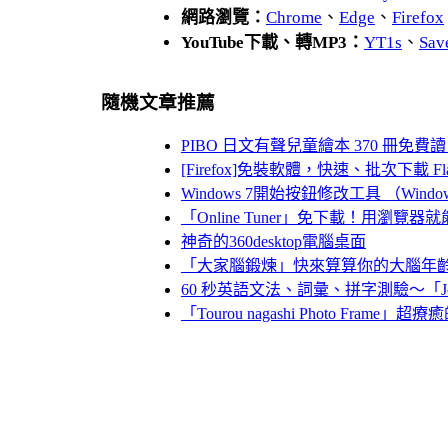
網路瀏覽：
Chrome
、
Edge
、
Firefox
YouTube下載、轉MP3：
YT1s
、
Sav
隨機文章推薦
PIBO 日文有聲兒童繪本 370 冊
[Firefox]免裝軟體，快速、批次下載 
Windows 7開始按鈕修改工具 （Windows 7 
「Online Tuner」免下載！用
神奇的360desktop電腦桌面
「大家腦鍛煉」快來算算你的大腦年齡（iPho
60 秒英語文法、詞彙、拼字測驗～「Johnny G
「Tourou nagashi Photo Fra