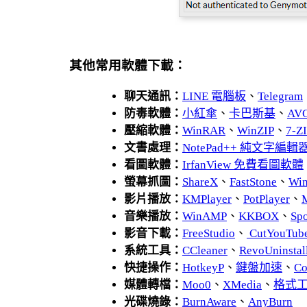
其他常用軟體下載：
聊天通訊：
LINE 電腦板
、
Telegram
防毒軟體：
小紅傘
、
卡巴斯基
、
AV
壓縮軟體：
WinRAR
、
WinZIP
、
7-
文書處理：
NotePad++ 純文字編輯
看圖軟體：
IrfanView 免費看圖軟體
螢幕抓圖：
ShareX
、
FastStone
、
Wi
影片播放：
KMPlayer
、
PotPlayer
、
音樂播放：
WinAMP
、
KKBOX
、
Spo
影音下載：
FreeStudio
、
CutYouTub
系統工具：
CCleaner
、
RevoUnins
快捷操作：
HotkeyP
、
鍵盤加速
、
Co
媒體轉檔：
Moo0
、
XMedia
、
格式
光碟燒錄：
BurnAware
、
AnyBurn