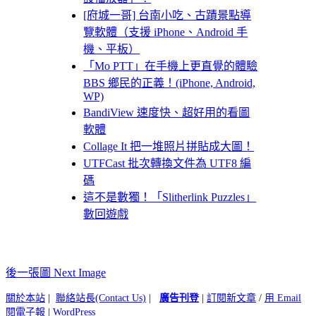
[府城一哥] 台南小吃、古蹟景點導
覽軟體（支援 iPhone、Android 手
機、平板）
「Mo PTT」在手機上更直覺的體驗
BBS 鄉民的正義！(iPhone, Android,
WP)
BandiView 速度快、超好用的看圖
軟體
Collage It 把一堆照片拼貼成大圖！
UTFCast 批次轉換文件為 UTF8 編
碼
這不是數獨！「Slitherlink Puzzles」
數回遊戲
後一張圖 Next Image
關於本站
|
聯絡站長(Contact Us)
|
廣告刊登
|
訂閱新文章
/
用 Email
閱電子報
|
WordPress