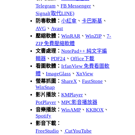
Telegram
、
FB Messenger
、
Signal(取代LINE)
防毒軟體：
小紅傘
、
卡巴斯基
、
AVG
、
Avast
壓縮軟體：
WinRAR
、
WinZIP
、
7-
ZIP 免費壓縮軟體
文書處理：
NotePad++ 純文字編
輯器
、
PDF24
、
Office下載
看圖軟體：
IrfanView 免費看圖軟
體
、
ImageGlass
、
XnView
螢幕抓圖：
ShareX
、
FastStone
、
WinSnap
影片播放：
KMPlayer
、
PotPlayer
、
MPC影音播放器
音樂播放：
WinAMP
、
KKBOX
、
Spotify
影音下載：
FreeStudio
、
CutYouTube