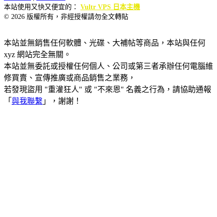
本站使用又快又便宜的：
Vultr VPS 日本主機
© 2026 版權所有，非經授權請勿全文轉貼
本站並無銷售任何軟體、光碟、大補帖等商品，本站與任何
xyz 網站完全無關。
本站並無委託或授權任何個人、公司或第三者承辦任何電腦維
修買賣、宣傳推廣或商品銷售之業務，
若發現盜用 "重灌狂人" 或 "不來恩" 名義之行為，請協助通報
「
與我聯繫
」，謝謝！