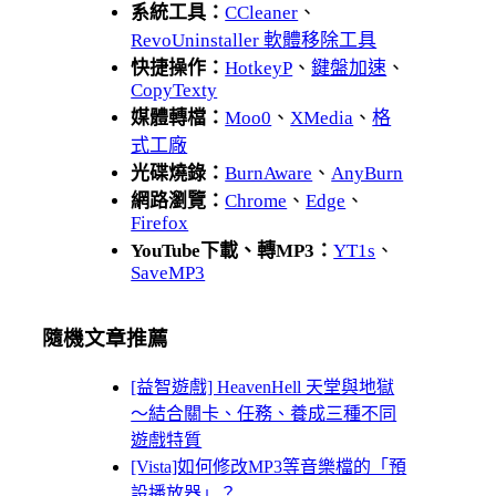
系統工具：
CCleaner
、
RevoUninstaller 軟體移除工具
快捷操作：
HotkeyP
、
鍵盤加速
、
CopyTexty
媒體轉檔：
Moo0
、
XMedia
、
格
式工廠
光碟燒錄：
BurnAware
、
AnyBurn
網路瀏覽：
Chrome
、
Edge
、
Firefox
YouTube下載、轉MP3：
YT1s
、
SaveMP3
隨機文章推薦
[益智遊戲] HeavenHell 天堂與地獄
～結合關卡、任務、養成三種不同
遊戲特質
[Vista]如何修改MP3等音樂檔的「預
設播放器」？