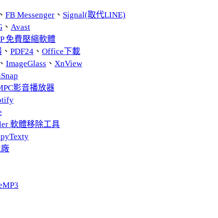
、
FB Messenger
、
Signal(取代LINE)
G
、
Avast
ZIP 免費壓縮軟體
器
、
PDF24
、
Office下載
、
ImageGlass
、
XnView
nSnap
MPC影音播放器
tify
e
taller 軟體移除工具
pyTexty
工廠
eMP3