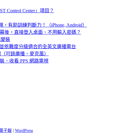
ontrol Center」項目？
親，有助訓練判斷力！（iPhone, Android）
開螢幕後，直接登入桌面、不用輸入密碼？
以玩變裝
選並依難度分級適合的全英文廣播電台
免費錄音軟體（可錄廣播、麥克風）
系統中安裝、收看 PPS 網路電視
 閱電子報
|
WordPress