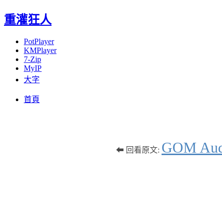
重灌狂人
PotPlayer
KMPlayer
7-Zip
MyIP
大字
Menu
Skip
首頁
to
content
GOM A
⬅ 回看原文: