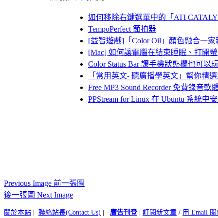
如何移除右鍵選單中的「ATI CATALYST C
TempoPerfect 節拍器
[益智遊戲]「Color Oil」顏色融合一家
[Mac] 如何讓電腦在結束睡眠、打
Color Status Bar 讓手機狀態欄也可
「常用英文- 聽廣播學英文」幫你精
Free MP3 Sound Recorder 
PPStream for Linux 在 Ubuntu 
Previous Image 前一張圖
後一張圖 Next Image
關於本站
|
聯絡站長(Contact Us)
|
廣告刊登
|
訂閱新文章
/
用 Email