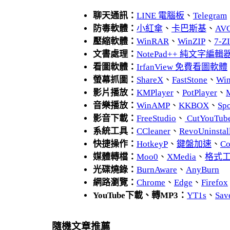
聊天通訊：
LINE 電腦板
、
Telegram
防毒軟體：
小紅傘
、
卡巴斯基
、
AV
壓縮軟體：
WinRAR
、
WinZIP
、
7-
文書處理：
NotePad++ 純文字編輯
看圖軟體：
IrfanView 免費看圖軟體
螢幕抓圖：
ShareX
、
FastStone
、
Wi
影片播放：
KMPlayer
、
PotPlayer
、
音樂播放：
WinAMP
、
KKBOX
、
Spo
影音下載：
FreeStudio
、
CutYouTub
系統工具：
CCleaner
、
RevoUnins
快捷操作：
HotkeyP
、
鍵盤加速
、
Co
媒體轉檔：
Moo0
、
XMedia
、
格式
光碟燒錄：
BurnAware
、
AnyBurn
網路瀏覽：
Chrome
、
Edge
、
Firefox
YouTube下載、轉MP3：
YT1s
、
Sav
隨機文章推薦