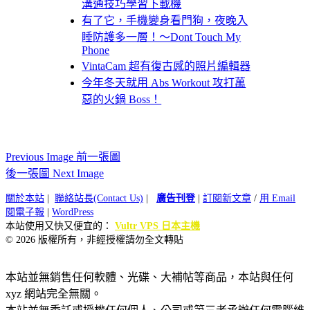
溝通技巧學習下載機
有了它，手機變身看門狗，夜晚入
睡防護多一層！～Dont Touch My
Phone
VintaCam 超有復古感的照片編輯器
今年冬天就用 Abs Workout 攻打萬
惡的火鍋 Boss！
Previous Image 前一張圖
後一張圖 Next Image
關於本站
|
聯絡站長(Contact Us)
|
廣告刊登
|
訂閱新文章
/
用 Email
閱電子報
|
WordPress
本站使用又快又便宜的：
Vultr VPS 日本主機
© 2026 版權所有，非經授權請勿全文轉貼
本站並無銷售任何軟體、光碟、大補帖等商品，本站與任何
xyz 網站完全無關。