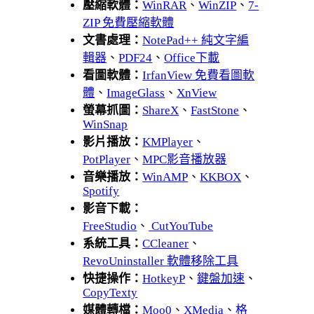
壓縮軟體：
WinRAR
、
WinZIP
、
7-
ZIP 免費壓縮軟體
文書處理：
NotePad++ 純文字編
輯器
、
PDF24
、
Office下載
看圖軟體：
IrfanView 免費看圖軟
體
、
ImageGlass
、
XnView
螢幕抓圖：
ShareX
、
FastStone
、
WinSnap
影片播放：
KMPlayer
、
PotPlayer
、
MPC影音播放器
音樂播放：
WinAMP
、
KKBOX
、
Spotify
影音下載：
FreeStudio
、
CutYouTube
系統工具：
CCleaner
、
RevoUninstaller 軟體移除工具
快捷操作：
HotkeyP
、
鍵盤加速
、
CopyTexty
媒體轉檔：
Moo0
、
XMedia
、
格