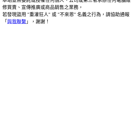
本站並無委託或授權任何個人、公司或第三者承辦任何電腦維
修買賣、宣傳推廣或商品銷售之業務，
若發現盜用 "重灌狂人" 或 "不來恩" 名義之行為，請協助通報
「
與我聯繫
」，謝謝！