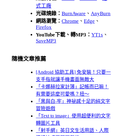
式工廠
光碟燒錄：
BurnAware
、
AnyBurn
網路瀏覽：
Chrome
、
Edge
、
Firefox
YouTube下載、轉MP3：
YT1s
、
SaveMP3
隨機文章推薦
[Android 協助工具] 免安裝！只要一
支手指就讓手機畫面無敵大
「卡娜赫拉家計簿」記帳而已嘛！
有需要這麼可愛嗎？扭～
「黑與白-牢」神祕感十足的純文字
冒險遊戲
「Text to image」使用超便利的文字
轉圖片工具
「射手網」英日文生活用語、人際