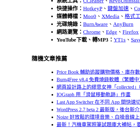
系統工具：
CCleaner
、
RevoUnins
快捷操作：
HotkeyP
、
鍵盤加速
、
Co
媒體轉檔：
Moo0
、
XMedia
、
格式
光碟燒錄：
BurnAware
、
AnyBurn
網路瀏覽：
Chrome
、
Edge
、
Firefox
YouTube下載、轉MP3：
YT1s
、
Sav
隨機文章推薦
Price Book 輔助追蹤購物價格、
Burn4Free v8.4 免費燒錄軟體（繁
網頁設計路上的繆思女神「collect
IOGraph 用「滑鼠移動軌跡」作畫
Last App Switcher 在不同 App 間快
WordPress 2.7 beta 2 最新版，後台
Noize 好放鬆的環境音樂、白噪音線
最新！汽機車駕照筆試題庫大補帖，