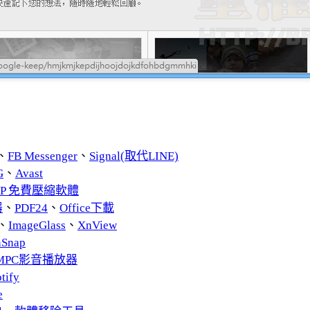
、
FB Messenger
、
Signal(取代LINE)
G
、
Avast
ZIP 免費壓縮軟體
器
、
PDF24
、
Office下載
、
ImageGlass
、
XnView
nSnap
MPC影音播放器
tify
e