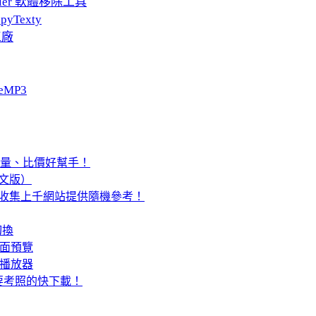
taller 軟體移除工具
pyTexty
工廠
eMP3
庫存數量、比價好幫手！
體中文版）
ed」收集上千網站提供隨機參考！
速切換
新介面預覽
上播放器
要考照的快下載！