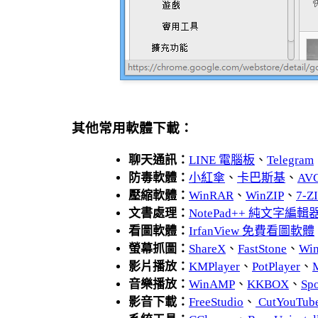
其他常用軟體下載：
聊天通訊：
LINE 電腦板
、
Telegram
防毒軟體：
小紅傘
、
卡巴斯基
、
AV
壓縮軟體：
WinRAR
、
WinZIP
、
7-
文書處理：
NotePad++ 純文字編輯
看圖軟體：
IrfanView 免費看圖軟體
螢幕抓圖：
ShareX
、
FastStone
、
Wi
影片播放：
KMPlayer
、
PotPlayer
、
音樂播放：
WinAMP
、
KKBOX
、
Spo
影音下載：
FreeStudio
、
CutYouTub