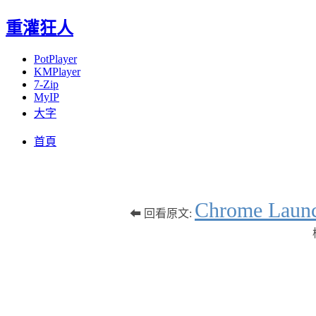
重灌狂人
PotPlayer
KMPlayer
7-Zip
MyIP
大字
Menu
Skip
首頁
to
content
Chrome 
⬅ 回看原文: