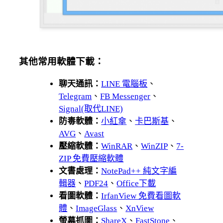
其他常用軟體下載：
聊天通訊：
LINE 電腦板
、
Telegram
、
FB Messenger
、
Signal(取代LINE)
防毒軟體：
小紅傘
、
卡巴斯基
、
AVG
、
Avast
壓縮軟體：
WinRAR
、
WinZIP
、
7-
ZIP 免費壓縮軟體
文書處理：
NotePad++ 純文字編
輯器
、
PDF24
、
Office下載
看圖軟體：
IrfanView 免費看圖軟
體
、
ImageGlass
、
XnView
螢幕抓圖：
ShareX
、
FastStone
、