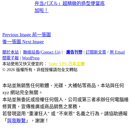
弁当パズル」超精緻的造型便當底
加啦！
Previous Image 前一張圖
後一張圖 Next Image
關於本站
|
聯絡站長(Contact Us)
|
廣告刊登
|
訂閱新文章
/
用 Email
閱電子報
|
WordPress
本站使用又快又便宜的：
Vultr VPS 日本主機
© 2026 版權所有，非經授權請勿全文轉貼
本站並無銷售任何軟體、光碟、大補帖等商品，本站與任何
xyz 網站完全無關。
本站並無委託或授權任何個人、公司或第三者承辦任何電腦維
修買賣、宣傳推廣或商品銷售之業務，
若發現盜用 "重灌狂人" 或 "不來恩" 名義之行為，請協助通報
「
與我聯繫
」，謝謝！