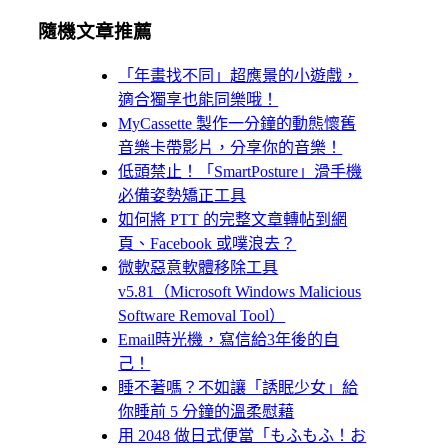
隨機文章推薦
「年畫找不同」超應景的小遊戲，
適合獨享也能同樂哦！
MyCassette 製作一分鐘的動態懷舊
音樂卡帶影片，分享你的音樂！
低頭禁止！「SmartPosture」滑手機
必備姿勢矯正工具
如何將 PTT 的完整文章轉帖到網
頁、Facebook 或噗浪去？
微軟惡意軟體移除工具
v5.81（Microsoft Windows Malicious
Software Removal Tool）
Email時光機，寫信給3年後的自
己！
睡不著嗎？不如讓「誘眠少女」給
你睡前 5 分鐘的溫柔慰藉
用 2048 做日式便當「もふもふ！お