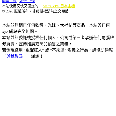
閱電子報
|
WordPress
本站使用又快又便宜的：
Vultr VPS 日本主機
© 2026 版權所有，非經授權請勿全文轉貼
本站並無銷售任何軟體、光碟、大補帖等商品，本站與任何
xyz 網站完全無關。
本站並無委託或授權任何個人、公司或第三者承辦任何電腦維
修買賣、宣傳推廣或商品銷售之業務，
若發現盜用 "重灌狂人" 或 "不來恩" 名義之行為，請協助通報
「
與我聯繫
」，謝謝！