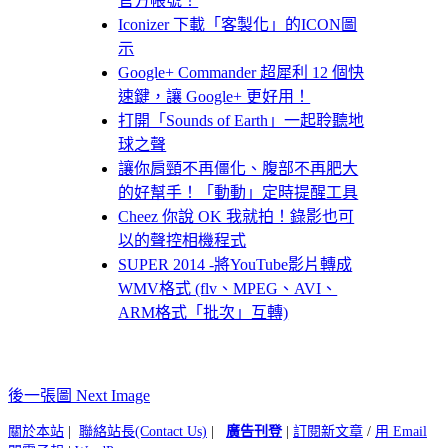
官方帳號！
Iconizer 下載「客製化」的ICON圖
示
Google+ Commander 超犀利 12 個快
速鍵，讓 Google+ 更好用！
打開「Sounds of Earth」一起聆聽地
球之聲
讓你肩頸不再僵化、腹部不再肥大
的好幫手！「動動」定時提醒工具
Cheez 你說 OK 我就拍！錄影也可
以的聲控相機程式
SUPER 2014 -將YouTube影片轉成
WMV格式 (flv、MPEG、AVI、
ARM格式「批次」互轉)
後一張圖 Next Image
關於本站
|
聯絡站長(Contact Us)
|
廣告刊登
|
訂閱新文章
/
用 Email