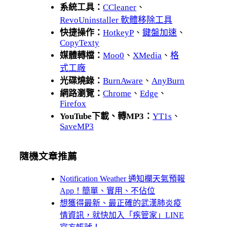
系統工具：
CCleaner
、
RevoUninstaller 軟體移除工具
快捷操作：
HotkeyP
、
鍵盤加速
、
CopyTexty
媒體轉檔：
Moo0
、
XMedia
、
格
式工廠
光碟燒錄：
BurnAware
、
AnyBurn
網路瀏覽：
Chrome
、
Edge
、
Firefox
YouTube下載、轉MP3：
YT1s
、
SaveMP3
隨機文章推薦
Notification Weather 通知欄天氣預報
App！簡單、實用、不佔位
想獲得最新、最正確的武漢肺炎疫
情資訊，就快加入「疾管家」LINE