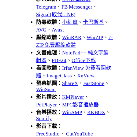
Telegram
、
FB Messenger
、
Signal(取代LINE)
防毒軟體：
小紅傘
、
卡巴斯基
、
AVG
、
Avast
壓縮軟體：
WinRAR
、
WinZIP
、
7-
ZIP 免費壓縮軟體
文書處理：
NotePad++ 純文字編
輯器
、
PDF24
、
Office下載
看圖軟體：
IrfanView 免費看圖軟
體
、
ImageGlass
、
XnView
螢幕抓圖：
ShareX
、
FastStone
、
WinSnap
影片播放：
KMPlayer
、
PotPlayer
、
MPC影音播放器
音樂播放：
WinAMP
、
KKBOX
、
Spotify
影音下載：
FreeStudio
、
CutYouTube