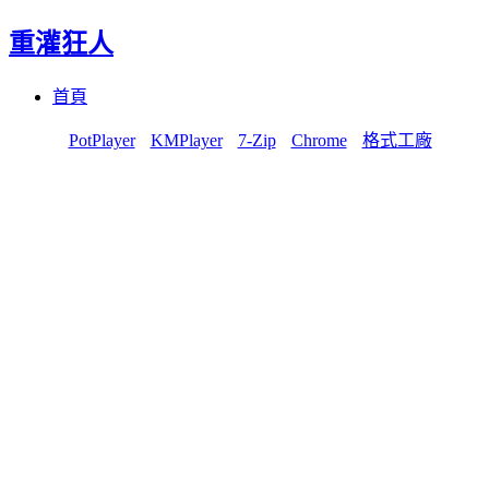
重灌狂人
Menu
Skip
首頁
to
content
PotPlayer
KMPlayer
7-Zip
Chrome
格式工廠