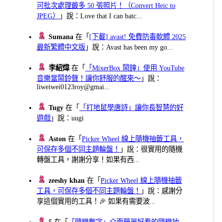
可批次處理最多 50 張照片！（Convert Heic to
JPEG）
」說：Love that I can batc...
Sumana
在「
[下載] avast! 免費防毒軟體 2025
最新繁體中文版
」說：Avast has been my go...
李紹煒
在「
「MixerBox 鬧鐘」使用 YouTube
音樂當鬧鈴聲！讓你舒服的醒來～
」說：
liweiwei0123roy@gmai...
Tugy
在「
「打地鼠學唐詩」讓你長智慧的好
遊戲
」說：uugi
Aston
在「
Picker Wheel 線上隨機抽籤工具，
可保存多個不同主題輪盤！
」說：很實用的隨機
轉盤工具，謝謝分享！如果有西...
zeeshy khan
在「
Picker Wheel 線上隨機抽籤
工具，可保存多個不同主題輪盤！
」說：感謝分
享這個實用的工具！🎉 如果有需要波...
5
在「
「隨機數字」介面簡單好看的隨機抽