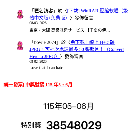
「
匿名訪客
」於〈
[下載] WinRAR 壓縮軟體（繁
體中文版+免費版）
〉發佈留言
08-03, 2026
東京・大阪 高級派遣サービス 【千夏の伊…
「
bowie 2674
」於〈
免下載！線上 Heic 轉
JPEG，可批次處理最多 50 張照片！（Convert
Heic to JPEG）
〉發佈留言
08-02, 2026
Love that I can batc…
[統一發票] 中獎號碼 115 年5、6月