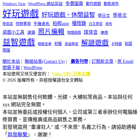
免費圖庫
Windows Vista
WordPress 網站架設
動作遊戲
動態桌布
好玩遊戲
好玩遊戲、休閒益智
學英文
學日文
播放器
拍照app
待辦事項
手機桌布
學英語
日文學習
桌布
照片編輯
桌面小工具
環境音
濾鏡
療癒
物理遊戲
益智遊戲
解謎遊戲
舒壓
貼圖
計時器
睡眠音樂
英語學習
鬧鐘
關於本站
|
聯絡站長(Contact Us)
|
廣告刊登
|
訂閱新文章
/
用 Email
閱電子報
|
WordPress
本站使用又快又便宜的：
Vultr VPS 日本主機
© 2026 版權所有，非經授權請勿全文轉貼
本站並無銷售任何軟體、光碟、大補帖等商品，本站與任何
xyz 網站完全無關。
本站並無委託或授權任何個人、公司或第三者承辦任何電腦維
修買賣、宣傳推廣或商品銷售之業務，
若發現盜用 "重灌狂人" 或 "不來恩" 名義之行為，請協助通報
「
與我聯繫
」，謝謝！