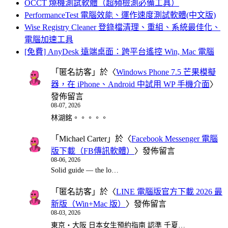
OCCT 燒機測試軟體（超頻檢測必備工具）
PerformanceTest 電腦效能、運作速度測試軟體(中文版)
Wise Registry Cleaner 登錄檔清理、重組、系統最佳化、
電腦加速工具
[免費] AnyDesk 遠端桌面：跨平台遙控 Win, Mac 電腦
「
匿名訪客
」於〈
Windows Phone 7.5 芒果模擬
器，在 iPhone、Android 中試用 WP 手機介面
〉
發佈留言
08-07, 2026
林湖銘。。。。。
「
Michael Carter
」於〈
Facebook Messenger 電腦
版下載（FB傳訊軟體）
〉發佈留言
08-06, 2026
Solid guide — the lo…
「
匿名訪客
」於〈
LINE 電腦版官方下載 2026 最
新版（Win+Mac 版）
〉發佈留言
08-03, 2026
東京・大阪 日本女生預約指南 認準 千夏…