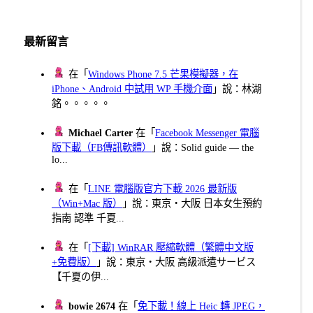
最新留言
在「
Windows Phone 7.5 芒果模擬器，在
iPhone、Android 中試用 WP 手機介面
」說：林湖
銘。。。。。
Michael Carter
在「
Facebook Messenger 電腦
版下載（FB傳訊軟體）
」說：Solid guide — the
lo...
在「
LINE 電腦版官方下載 2026 最新版
（Win+Mac 版）
」說：東京・大阪 日本女生預約
指南 認準 千夏...
在「
[下載] WinRAR 壓縮軟體（繁體中文版
+免費版）
」說：東京・大阪 高級派遣サービス
【千夏の伊...
bowie 2674
在「
免下載！線上 Heic 轉 JPEG，