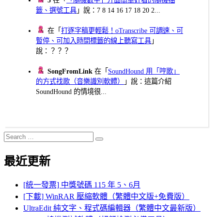
籤、選號工具
」說：7 8 14 16 17 18 20 2...
在「
打逐字稿更輕鬆！oTranscribe 可調速、可
暫停、可加入時間標籤的線上聽寫工具
」
說：？？？
SongFromLink
在「
SoundHound 用「哼歌」
的方式找歌（音樂識別軟體）
」說：這篇介紹
SoundHound 的情境很...
Search
Search
for:
最近更新
[統一發票] 中獎號碼 115 年 5、6月
[下載] WinRAR 壓縮軟體（繁體中文版+免費版）
UltraEdit 純文字、程式碼編輯器（繁體中文最新版）