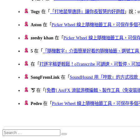
Tugy
在「
「打地鼠學唐詩」讓你長智慧的好遊戲
」說：uu
Aston
在「
Picker Wheel 線上隨機抽籤工具，可保存
zeeshy khan
在「
Picker Wheel 線上隨機抽籤工具，
5
在「
「隨機數字」介面簡單好看的隨機抽籤、選號工具
在「
打逐字稿更輕鬆！oTranscribe 可調速、可暫停
SongFromLink
在「
SoundHound 用「哼歌」的方式
ㄎ
在「
[免費] AniFX 滑鼠游標編輯、製作工具（免安裝
Pedro
在「
Picker Wheel 線上隨機抽籤工具，可保存
Search
Search
for: