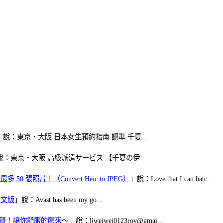
」說：東京・大阪 日本女生預約指南 認準 千夏...
說：東京・大阪 高級派遣サービス 【千夏の伊...
50 張照片！（Convert Heic to JPEG）
」說：Love that I can batc...
體中文版
」說：Avast has been my go...
當鬧鈴聲！讓你舒服的醒來～
」說：liweiwei0123roy@gmai...