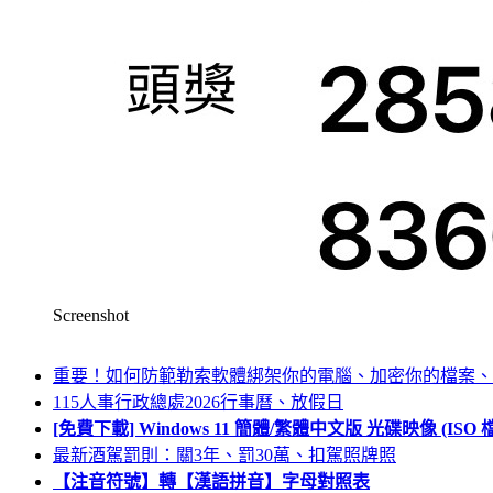
Screenshot
重要！如何防範勒索軟體綁架你的電腦、加密你的檔案、
115人事行政總處2026行事曆、放假日
[免費下載] Windows 11 簡體/繁體中文版 光碟映像 (IS
最新酒駕罰則：關3年、罰30萬、扣駕照牌照
【注音符號】轉【漢語拼音】字母對照表