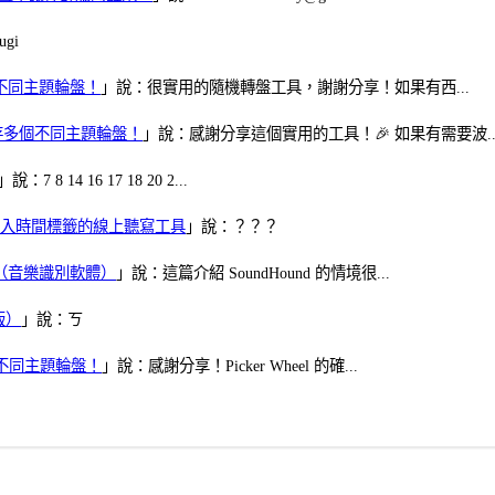
gi
多個不同主題輪盤！
」說：很實用的隨機轉盤工具，謝謝分享！如果有西...
可保存多個不同主題輪盤！
」說：感謝分享這個實用的工具！🎉 如果有需要波..
」說：7 8 14 16 17 18 20 2...
、可加入時間標籤的線上聽寫工具
」說：？？？
找歌（音樂識別軟體）
」說：這篇介紹 SoundHound 的情境很...
版）
」說：ㄎ
多個不同主題輪盤！
」說：感謝分享！Picker Wheel 的確...