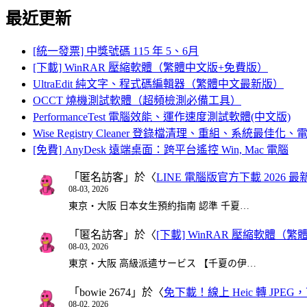
最近更新
[統一發票] 中獎號碼 115 年 5、6月
[下載] WinRAR 壓縮軟體（繁體中文版+免費版）
UltraEdit 純文字、程式碼編輯器（繁體中文最新版）
OCCT 燒機測試軟體（超頻檢測必備工具）
PerformanceTest 電腦效能、運作速度測試軟體(中文版)
Wise Registry Cleaner 登錄檔清理、重組、系統最佳
[免費] AnyDesk 遠端桌面：跨平台遙控 Win, Mac 電腦
「
匿名訪客
」於〈
LINE 電腦版官方下載 2026 最
08-03, 2026
東京・大阪 日本女生預約指南 認準 千夏…
「
匿名訪客
」於〈
[下載] WinRAR 壓縮軟體（
08-03, 2026
東京・大阪 高級派遣サービス 【千夏の伊…
「
bowie 2674
」於〈
免下載！線上 Heic 轉 JPEG，可
08-02, 2026