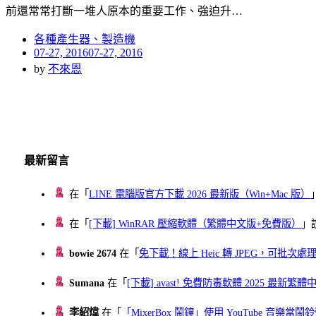
前還常常打斷一堆人原本的重要工作、強迫升…
各種產生器、製造機
Posted
07-27, 2016
07-27, 2016
on
by
不來恩
最新留言
在「
LINE 電腦版官方下載 2026 最新版（Win+Mac 版）
在「
[下載] WinRAR 壓縮軟體（繁體中文版+免費版）
」
bowie 2674
在「
免下載！線上 Heic 轉 JPEG，可批次處理最多 
Sumana
在「
[下載] avast! 免費防毒軟體 2025 最新繁
李紹煒
在「
「MixerBox 鬧鐘」使用 YouTube 音樂