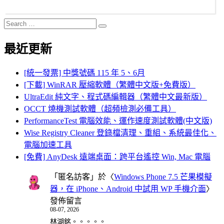
Search
Search
for:
最近更新
[統一發票] 中獎號碼 115 年 5、6月
[下載] WinRAR 壓縮軟體（繁體中文版+免費版）
UltraEdit 純文字、程式碼編輯器（繁體中文最新版）
OCCT 燒機測試軟體（超頻檢測必備工具）
PerformanceTest 電腦效能、運作速度測試軟體(中文版)
Wise Registry Cleaner 登錄檔清理、重組、系統最佳化、
電腦加速工具
[免費] AnyDesk 遠端桌面：跨平台遙控 Win, Mac 電腦
「
匿名訪客
」於〈
Windows Phone 7.5 芒果模擬
器，在 iPhone、Android 中試用 WP 手機介面
〉
發佈留言
08-07, 2026
林湖銘。。。。。