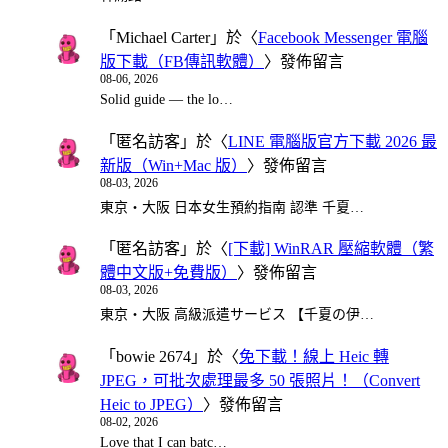
「
Michael Carter
」於〈
Facebook Messenger 電腦
版下載（FB傳訊軟體）
〉發佈留言
08-06, 2026
Solid guide — the lo…
「
匿名訪客
」於〈
LINE 電腦版官方下載 2026 最
新版（Win+Mac 版）
〉發佈留言
08-03, 2026
東京・大阪 日本女生預約指南 認準 千夏…
「
匿名訪客
」於〈
[下載] WinRAR 壓縮軟體（繁
體中文版+免費版）
〉發佈留言
08-03, 2026
東京・大阪 高級派遣サービス 【千夏の伊…
「
bowie 2674
」於〈
免下載！線上 Heic 轉
JPEG，可批次處理最多 50 張照片！（Convert
Heic to JPEG）
〉發佈留言
08-02, 2026
Love that I can batc…