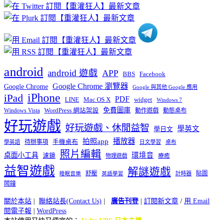
分
類
android
android 遊戲
APP
BBS
Facebook
Google Chrome 瀏覽器
Google Chrome
Google 與其他 Google 應用
iPhone
iPad
PDF
widget
LINE
Mac OS X
Windows 7
免費圖庫
Windows Vista
WordPress 網站架設
動作遊戲
動態桌布
好玩遊戲
好玩遊戲、休閒益智
學英文
學日文
播放器
拍照app
待辦事項
手機桌布
學英語
日文學習
桌布
照片編輯
桌面小工具
環境音
濾鏡
療癒
物理遊戲
益智遊戲
解謎遊戲
舒壓
貼圖
計時器
睡眠音樂
英語學習
鬧鐘
關於本站
|
聯絡站長(Contact Us)
|
廣告刊登
|
訂閱新文章
/
用 Email
閱電子報
|
WordPress