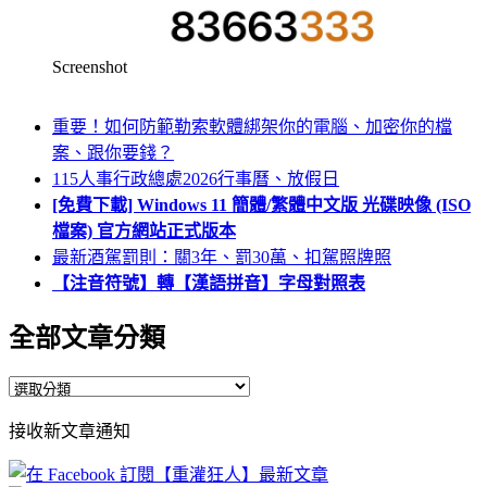
Screenshot
重要！如何防範勒索軟體綁架你的電腦、加密你的檔
案、跟你要錢？
115人事行政總處2026行事曆、放假日
[免費下載] Windows 11 簡體/繁體中文版 光碟映像 (ISO
檔案) 官方網站正式版本
最新酒駕罰則：關3年、罰30萬、扣駕照牌照
【注音符號】轉【漢語拼音】字母對照表
全部文章分類
全
部
接收新文章通知
文
章