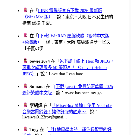
在「
LINE 電腦版官方下載 2026 最新版
（Win+Mac 版）
」說：東京・大阪 日本女生預約
指南 認準 千夏...
在「
[下載] WinRAR 壓縮軟體（繁體中文版
+免費版）
」說：東京・大阪 高級派遣サービス
【千夏の伊...
bowie 2674
在「
免下載！線上 Heic 轉 JPEG，
可批次處理最多 50 張照片！（Convert Heic to
JPEG）
」說：Love that I can batc...
Sumana
在「
[下載] avast! 免費防毒軟體 2025
最新繁體中文版
」說：Avast has been my go...
李紹煒
在「
「MixerBox 鬧鐘」使用 YouTube
音樂當鬧鈴聲！讓你舒服的醒來～
」說：
liweiwei0123roy@gmai...
Tugy
在「
「打地鼠學唐詩」讓你長智慧的好