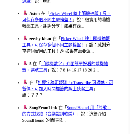
遊戲
」說：uugi
Aston
在「
Picker Wheel 線上隨機抽籤工具，
可保存多個不同主題輪盤！
」說：很實用的隨機
轉盤工具，謝謝分享！如果有西...
zeeshy khan
在「
Picker Wheel 線上隨機抽籤
工具，可保存多個不同主題輪盤！
」說：感謝分
享這個實用的工具！🎉 如果有需要波...
5
在「
「隨機數字」介面簡單好看的隨機抽
籤、選號工具
」說：7 8 14 16 17 18 20 2...
在「
打逐字稿更輕鬆！oTranscribe 可調速、可
暫停、可加入時間標籤的線上聽寫工具
」
說：？？？
SongFromLink
在「
SoundHound 用「哼歌」
的方式找歌（音樂識別軟體）
」說：這篇介紹
SoundHound 的情境很...