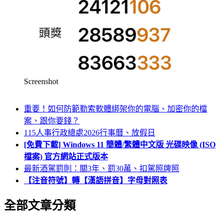
Screenshot
重要！如何防範勒索軟體綁架你的電腦、加密你的檔
案、跟你要錢？
115人事行政總處2026行事曆、放假日
[免費下載] Windows 11 簡體/繁體中文版 光碟映像 (ISO
檔案) 官方網站正式版本
最新酒駕罰則：關3年、罰30萬、扣駕照牌照
【注音符號】轉【漢語拼音】字母對照表
全部文章分類