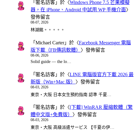
「
匿名訪客
」於〈
Windows Phone 7.5 芒果模擬
器，在 iPhone、Android 中試用 WP 手機介面
〉
發佈留言
08-07, 2026
林湖銘。。。。。
「
Michael Carter
」於〈
Facebook Messenger 電腦
版下載（FB傳訊軟體）
〉發佈留言
08-06, 2026
Solid guide — the lo…
「
匿名訪客
」於〈
LINE 電腦版官方下載 2026 最
新版（Win+Mac 版）
〉發佈留言
08-03, 2026
東京・大阪 日本女生預約指南 認準 千夏…
「
匿名訪客
」於〈
[下載] WinRAR 壓縮軟體（繁
體中文版+免費版）
〉發佈留言
08-03, 2026
東京・大阪 高級派遣サービス 【千夏の伊…