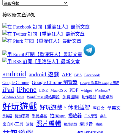
全
部
接收新文章通知
文
章
分
類
android
android 遊戲
APP
BBS
Facebook
Google Chrome 瀏覽器
Google Chrome
Google 與其他 Google 應用
iPhone
iPad
PDF
widget
LINE
Mac OS X
Windows 7
免費圖庫
Windows Vista
WordPress 網站架設
動作遊戲
動態桌布
好玩遊戲
好玩遊戲、休閒益智
學英文
學日文
播放器
拍照app
待辦事項
手機桌布
學英語
日文學習
桌布
照片編輯
桌面小工具
環境音
濾鏡
療癒
物理遊戲