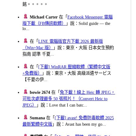
銘。。。。。
Michael Carter
在「
Facebook Messenger 電腦
版下載（FB傳訊軟體）
」說：Solid guide — the
lo...
在「
LINE 電腦版官方下載 2026 最新版
（Win+Mac 版）
」說：東京・大阪 日本女生預約
指南 認準 千夏...
在「
[下載] WinRAR 壓縮軟體（繁體中文版
+免費版）
」說：東京・大阪 高級派遣サービス
【千夏の伊...
bowie 2674
在「
免下載！線上 Heic 轉 JPEG，
可批次處理最多 50 張照片！（Convert Heic to
JPEG）
」說：Love that I can batc...
Sumana
在「
[下載] avast! 免費防毒軟體 2025
最新繁體中文版
」說：Avast has been my go...