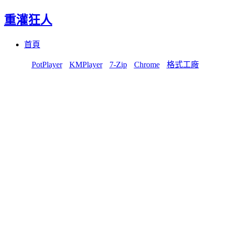
重灌狂人
Menu
Skip
首頁
to
content
PotPlayer
KMPlayer
7-Zip
Chrome
格式工廠