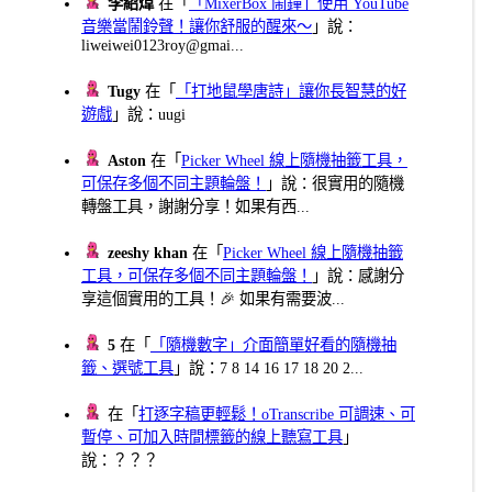
李紹煒
在「
「MixerBox 鬧鐘」使用 YouTube
音樂當鬧鈴聲！讓你舒服的醒來～
」說：
liweiwei0123roy@gmai...
Tugy
在「
「打地鼠學唐詩」讓你長智慧的好
遊戲
」說：uugi
Aston
在「
Picker Wheel 線上隨機抽籤工具，
可保存多個不同主題輪盤！
」說：很實用的隨機
轉盤工具，謝謝分享！如果有西...
zeeshy khan
在「
Picker Wheel 線上隨機抽籤
工具，可保存多個不同主題輪盤！
」說：感謝分
享這個實用的工具！🎉 如果有需要波...
5
在「
「隨機數字」介面簡單好看的隨機抽
籤、選號工具
」說：7 8 14 16 17 18 20 2...
在「
打逐字稿更輕鬆！oTranscribe 可調速、可
暫停、可加入時間標籤的線上聽寫工具
」
說：？？？