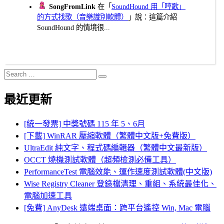
SongFromLink
在「
SoundHound 用「哼歌」
的方式找歌（音樂識別軟體）
」說：這篇介紹
SoundHound 的情境很...
Search
Search
for:
最近更新
[統一發票] 中獎號碼 115 年 5、6月
[下載] WinRAR 壓縮軟體（繁體中文版+免費版）
UltraEdit 純文字、程式碼編輯器（繁體中文最新版）
OCCT 燒機測試軟體（超頻檢測必備工具）
PerformanceTest 電腦效能、運作速度測試軟體(中文版)
Wise Registry Cleaner 登錄檔清理、重組、系統最佳化、
電腦加速工具
[免費] AnyDesk 遠端桌面：跨平台遙控 Win, Mac 電腦