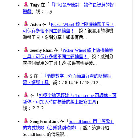
Tugy
在「
「打地鼠學唐詩」讓你長智慧的好
遊戲
」說：uugi
Aston
在「
Picker Wheel 線上隨機抽籤工具，
可保存多個不同主題輪盤！
」說：很實用的隨機
轉盤工具，謝謝分享！如果有西...
zeeshy khan
在「
Picker Wheel 線上隨機抽籤
工具，可保存多個不同主題輪盤！
」說：感謝分
享這個實用的工具！🎉 如果有需要波...
5
在「
「隨機數字」介面簡單好看的隨機抽
籤、選號工具
」說：7 8 14 16 17 18 20 2...
在「
打逐字稿更輕鬆！oTranscribe 可調速、可
暫停、可加入時間標籤的線上聽寫工具
」
說：？？？
SongFromLink
在「
SoundHound 用「哼歌」
的方式找歌（音樂識別軟體）
」說：這篇介紹
SoundHound 的情境很...