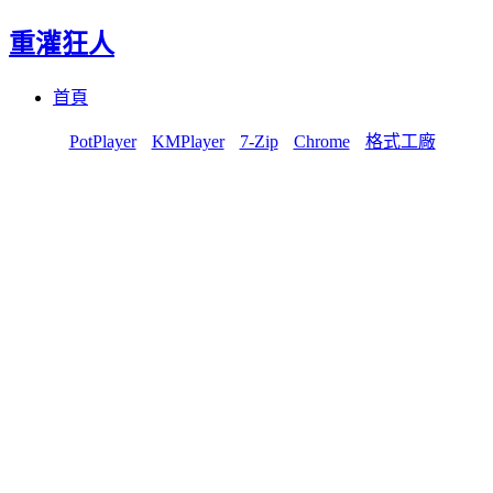
重灌狂人
Menu
Skip
首頁
to
content
PotPlayer
KMPlayer
7-Zip
Chrome
格式工廠