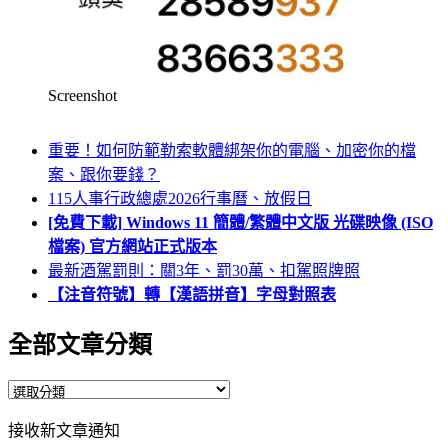
Screenshot
重要！如何防範勒索軟體綁架你的電腦、加密你的檔
案、跟你要錢？
115人事行政總處2026行事曆、放假日
[免費下載] Windows 11 簡體/繁體中文版 光碟映像 (ISO
檔案) 官方網站正式版本
最新酒駕罰則：關3年、罰30萬、扣駕照牌照
【注音符號】轉【漢語拼音】字母對照表
全部文章分類
全
部
接收新文章通知
文