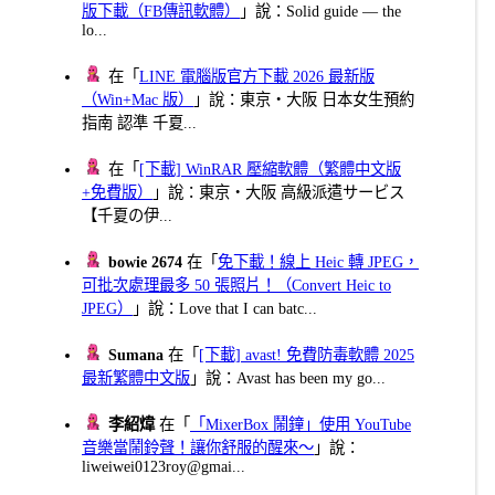
版下載（FB傳訊軟體）
」說：Solid guide — the
lo...
在「
LINE 電腦版官方下載 2026 最新版
（Win+Mac 版）
」說：東京・大阪 日本女生預約
指南 認準 千夏...
在「
[下載] WinRAR 壓縮軟體（繁體中文版
+免費版）
」說：東京・大阪 高級派遣サービス
【千夏の伊...
bowie 2674
在「
免下載！線上 Heic 轉 JPEG，
可批次處理最多 50 張照片！（Convert Heic to
JPEG）
」說：Love that I can batc...
Sumana
在「
[下載] avast! 免費防毒軟體 2025
最新繁體中文版
」說：Avast has been my go...
李紹煒
在「
「MixerBox 鬧鐘」使用 YouTube
音樂當鬧鈴聲！讓你舒服的醒來～
」說：
liweiwei0123roy@gmai...