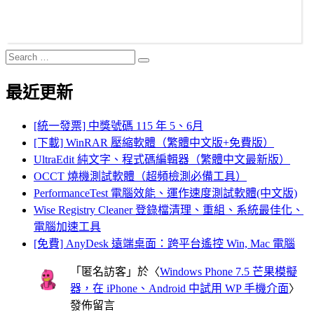
Search
Search
for:
最近更新
[統一發票] 中獎號碼 115 年 5、6月
[下載] WinRAR 壓縮軟體（繁體中文版+免費版）
UltraEdit 純文字、程式碼編輯器（繁體中文最新版）
OCCT 燒機測試軟體（超頻檢測必備工具）
PerformanceTest 電腦效能、運作速度測試軟體(中文版)
Wise Registry Cleaner 登錄檔清理、重組、系統最佳化、
電腦加速工具
[免費] AnyDesk 遠端桌面：跨平台遙控 Win, Mac 電腦
「
匿名訪客
」於〈
Windows Phone 7.5 芒果模擬
器，在 iPhone、Android 中試用 WP 手機介面
〉
發佈留言