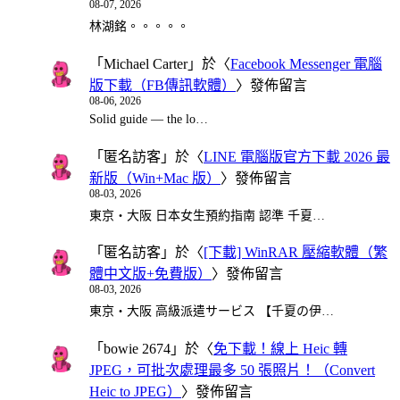
08-07, 2026
林湖銘。。。。。
「
Michael Carter
」於〈
Facebook Messenger 電腦
版下載（FB傳訊軟體）
〉發佈留言
08-06, 2026
Solid guide — the lo…
「
匿名訪客
」於〈
LINE 電腦版官方下載 2026 最
新版（Win+Mac 版）
〉發佈留言
08-03, 2026
東京・大阪 日本女生預約指南 認準 千夏…
「
匿名訪客
」於〈
[下載] WinRAR 壓縮軟體（繁
體中文版+免費版）
〉發佈留言
08-03, 2026
東京・大阪 高級派遣サービス 【千夏の伊…
「
bowie 2674
」於〈
免下載！線上 Heic 轉
JPEG，可批次處理最多 50 張照片！（Convert
Heic to JPEG）
〉發佈留言