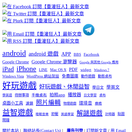
章
分
類
android
android 遊戲
APP
BBS
Facebook
Google Chrome 瀏覽器
Google Chrome
Google 與其他 Google 應用
iPhone
iPad
PDF
widget
LINE
Mac OS X
Windows 7
免費圖庫
Windows Vista
WordPress 網站架設
動作遊戲
動態桌布
好玩遊戲
好玩遊戲、休閒益智
學英文
學日文
播放器
拍照app
待辦事項
手機桌布
學英語
日文學習
桌布
照片編輯
桌面小工具
環境音
濾鏡
療癒
物理遊戲
益智遊戲
解謎遊戲
舒壓
貼圖
計時器
睡眠音樂
英語學習
鬧鐘
關於本站
|
聯絡站長(Contact Us)
|
廣告刊登
|
訂閱新文章
/
用 Email