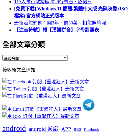
115人事行政總處2026行事曆、放假日
[免費下載] Windows 11 簡體/繁體中文版 光碟映像 (ISO
檔案) 官方網站正式版本
最新酒駕罰則：關3年、罰30萬、扣駕照牌照
【注音符號】轉【漢語拼音】字母對照表
全部文章分類
全
部
接收新文章通知
文
章
分
類
android
android 遊戲
APP
BBS
Facebook