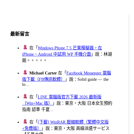
最新留言
在「
Windows Phone 7.5 芒果模擬器，在
iPhone、Android 中試用 WP 手機介面
」說：林湖
銘。。。。。
Michael Carter
在「
Facebook Messenger 電腦
版下載（FB傳訊軟體）
」說：Solid guide — the
lo...
在「
LINE 電腦版官方下載 2026 最新版
（Win+Mac 版）
」說：東京・大阪 日本女生預約
指南 認準 千夏...
在「
[下載] WinRAR 壓縮軟體（繁體中文版
+免費版）
」說：東京・大阪 高級派遣サービス