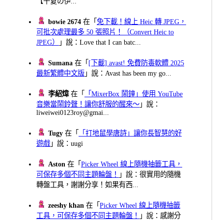
【千夏の伊...
bowie 2674
在「
免下載！線上 Heic 轉 JPEG，
可批次處理最多 50 張照片！（Convert Heic to
JPEG）
」說：Love that I can batc...
Sumana
在「
[下載] avast! 免費防毒軟體 2025
最新繁體中文版
」說：Avast has been my go...
李紹煒
在「
「MixerBox 鬧鐘」使用 YouTube
音樂當鬧鈴聲！讓你舒服的醒來～
」說：
liweiwei0123roy@gmai...
Tugy
在「
「打地鼠學唐詩」讓你長智慧的好
遊戲
」說：uugi
Aston
在「
Picker Wheel 線上隨機抽籤工具，
可保存多個不同主題輪盤！
」說：很實用的隨機
轉盤工具，謝謝分享！如果有西...
zeeshy khan
在「
Picker Wheel 線上隨機抽籤
工具，可保存多個不同主題輪盤！
」說：感謝分