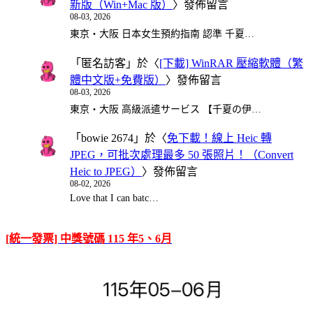
新版（Win+Mac 版）
〉發佈留言
08-03, 2026
東京・大阪 日本女生預約指南 認準 千夏…
「
匿名訪客
」於〈
[下載] WinRAR 壓縮軟體（繁
體中文版+免費版）
〉發佈留言
08-03, 2026
東京・大阪 高級派遣サービス 【千夏の伊…
「
bowie 2674
」於〈
免下載！線上 Heic 轉
JPEG，可批次處理最多 50 張照片！（Convert
Heic to JPEG）
〉發佈留言
08-02, 2026
Love that I can batc…
[統一發票] 中獎號碼 115 年5、6月