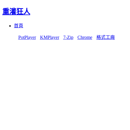
重灌狂人
Menu
Skip
首頁
to
content
PotPlayer
KMPlayer
7-Zip
Chrome
格式工廠