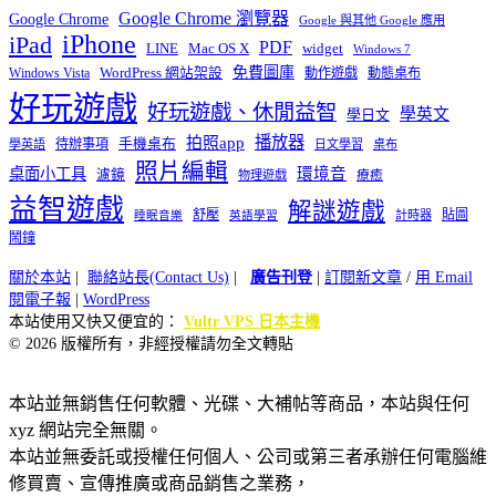
Google Chrome 瀏覽器
Google Chrome
Google 與其他 Google 應用
iPhone
iPad
PDF
widget
LINE
Mac OS X
Windows 7
免費圖庫
Windows Vista
WordPress 網站架設
動作遊戲
動態桌布
好玩遊戲
好玩遊戲、休閒益智
學英文
學日文
播放器
拍照app
待辦事項
手機桌布
學英語
日文學習
桌布
照片編輯
桌面小工具
環境音
濾鏡
療癒
物理遊戲
益智遊戲
解謎遊戲
舒壓
貼圖
計時器
睡眠音樂
英語學習
鬧鐘
關於本站
|
聯絡站長(Contact Us)
|
廣告刊登
|
訂閱新文章
/
用 Email
閱電子報
|
WordPress
本站使用又快又便宜的：
Vultr VPS 日本主機
© 2026 版權所有，非經授權請勿全文轉貼
本站並無銷售任何軟體、光碟、大補帖等商品，本站與任何
xyz 網站完全無關。
本站並無委託或授權任何個人、公司或第三者承辦任何電腦維
修買賣、宣傳推廣或商品銷售之業務，