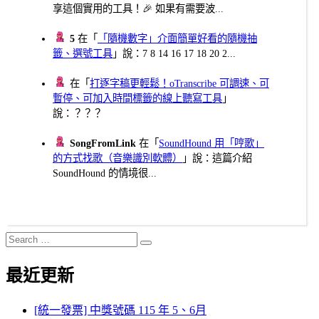
享這個實用的工具！🎉 如果有需要波...
5
在「
「隨機數字」介面簡單好看的隨機抽
籤、選號工具
」說：7 8 14 16 17 18 20 2...
在「
打逐字稿更輕鬆！oTranscribe 可調速、可
暫停、可加入時間標籤的線上聽寫工具
」
說：？？？
SongFromLink
在「
SoundHound 用「哼歌」
的方式找歌（音樂識別軟體）
」說：這篇介紹
SoundHound 的情境很...
Search
Search
for:
最近更新
[統一發票] 中獎號碼 115 年 5、6月