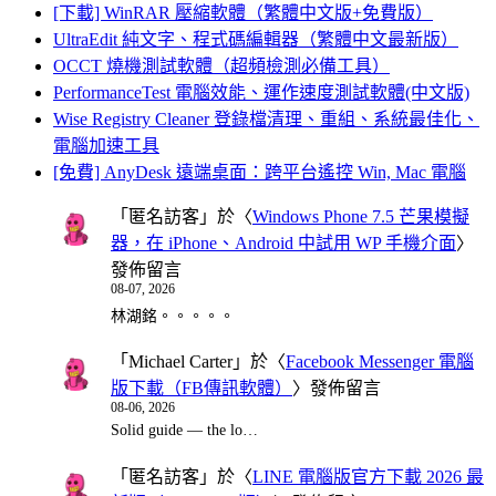
[下載] WinRAR 壓縮軟體（繁體中文版+免費版）
UltraEdit 純文字、程式碼編輯器（繁體中文最新版）
OCCT 燒機測試軟體（超頻檢測必備工具）
PerformanceTest 電腦效能、運作速度測試軟體(中文版)
Wise Registry Cleaner 登錄檔清理、重組、系統最佳化、
電腦加速工具
[免費] AnyDesk 遠端桌面：跨平台遙控 Win, Mac 電腦
「
匿名訪客
」於〈
Windows Phone 7.5 芒果模擬
器，在 iPhone、Android 中試用 WP 手機介面
〉
發佈留言
08-07, 2026
林湖銘。。。。。
「
Michael Carter
」於〈
Facebook Messenger 電腦
版下載（FB傳訊軟體）
〉發佈留言
08-06, 2026
Solid guide — the lo…
「
匿名訪客
」於〈
LINE 電腦版官方下載 2026 最