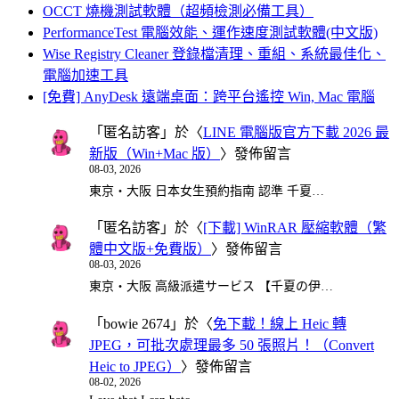
OCCT 燒機測試軟體（超頻檢測必備工具）
PerformanceTest 電腦效能、運作速度測試軟體(中文版)
Wise Registry Cleaner 登錄檔清理、重組、系統最佳化、
電腦加速工具
[免費] AnyDesk 遠端桌面：跨平台遙控 Win, Mac 電腦
「
匿名訪客
」於〈
LINE 電腦版官方下載 2026 最
新版（Win+Mac 版）
〉發佈留言
08-03, 2026
東京・大阪 日本女生預約指南 認準 千夏…
「
匿名訪客
」於〈
[下載] WinRAR 壓縮軟體（繁
體中文版+免費版）
〉發佈留言
08-03, 2026
東京・大阪 高級派遣サービス 【千夏の伊…
「
bowie 2674
」於〈
免下載！線上 Heic 轉
JPEG，可批次處理最多 50 張照片！（Convert
Heic to JPEG）
〉發佈留言
08-02, 2026