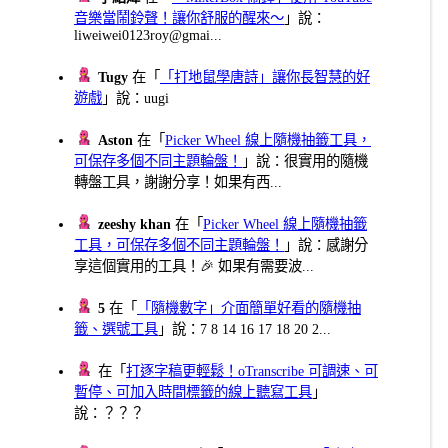
音樂當鬧鈴聲！讓你舒服的醒來～
」說：
liweiwei0123roy@gmai...
Tugy
在「
「打地鼠學唐詩」讓你長智慧的好
遊戲
」說：uugi
Aston
在「
Picker Wheel 線上隨機抽籤工具，
可保存多個不同主題輪盤！
」說：很實用的隨機
轉盤工具，謝謝分享！如果有西...
zeeshy khan
在「
Picker Wheel 線上隨機抽籤
工具，可保存多個不同主題輪盤！
」說：感謝分
享這個實用的工具！🎉 如果有需要波...
5
在「
「隨機數字」介面簡單好看的隨機抽
籤、選號工具
」說：7 8 14 16 17 18 20 2...
在「
打逐字稿更輕鬆！oTranscribe 可調速、可
暫停、可加入時間標籤的線上聽寫工具
」
說：？？？