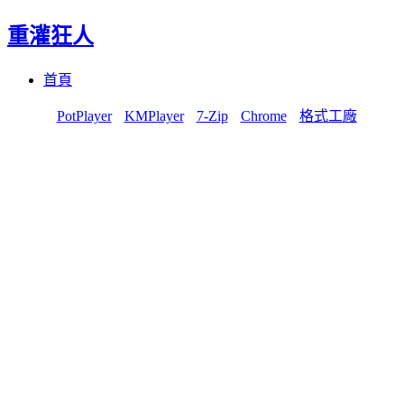
重灌狂人
Menu
Skip
首頁
to
content
PotPlayer
KMPlayer
7-Zip
Chrome
格式工廠