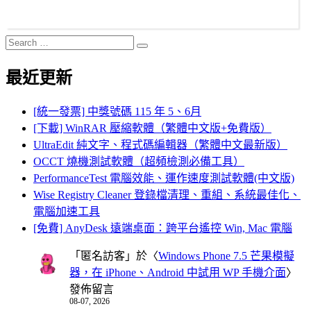
Search
Search
for:
最近更新
[統一發票] 中獎號碼 115 年 5、6月
[下載] WinRAR 壓縮軟體（繁體中文版+免費版）
UltraEdit 純文字、程式碼編輯器（繁體中文最新版）
OCCT 燒機測試軟體（超頻檢測必備工具）
PerformanceTest 電腦效能、運作速度測試軟體(中文版)
Wise Registry Cleaner 登錄檔清理、重組、系統最佳化、
電腦加速工具
[免費] AnyDesk 遠端桌面：跨平台遙控 Win, Mac 電腦
「
匿名訪客
」於〈
Windows Phone 7.5 芒果模擬
器，在 iPhone、Android 中試用 WP 手機介面
〉
發佈留言
08-07, 2026