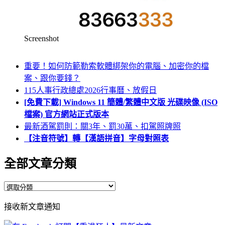
Screenshot
重要！如何防範勒索軟體綁架你的電腦、加密你的檔
案、跟你要錢？
115人事行政總處2026行事曆、放假日
[免費下載] Windows 11 簡體/繁體中文版 光碟映像 (ISO
檔案) 官方網站正式版本
最新酒駕罰則：關3年、罰30萬、扣駕照牌照
【注音符號】轉【漢語拼音】字母對照表
全部文章分類
全
部
接收新文章通知
文
章