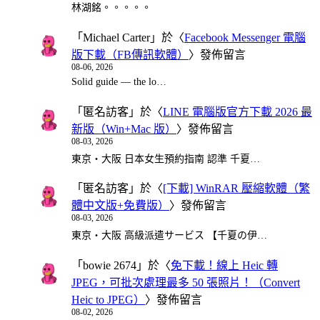
林湖銘。。。。。
「
Michael Carter
」於〈
Facebook Messenger 電腦
版下載（FB傳訊軟體）
〉發佈留言
08-06, 2026
Solid guide — the lo…
「
匿名訪客
」於〈
LINE 電腦版官方下載 2026 最
新版（Win+Mac 版）
〉發佈留言
08-03, 2026
東京・大阪 日本女生預約指南 認準 千夏…
「
匿名訪客
」於〈
[下載] WinRAR 壓縮軟體（繁
體中文版+免費版）
〉發佈留言
08-03, 2026
東京・大阪 高級派遣サービス 【千夏の伊…
「
bowie 2674
」於〈
免下載！線上 Heic 轉
JPEG，可批次處理最多 50 張照片！（Convert
Heic to JPEG）
〉發佈留言
08-02, 2026