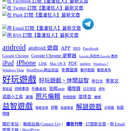
分
類
android
android 遊戲
APP
BBS
Facebook
Google Chrome 瀏覽器
Google Chrome
Google 與其他 Google 應用
iPhone
iPad
PDF
widget
LINE
Mac OS X
Windows 7
免費圖庫
Windows Vista
WordPress 網站架設
動作遊戲
動態桌布
好玩遊戲
好玩遊戲、休閒益智
學英文
學日文
播放器
拍照app
待辦事項
手機桌布
學英語
日文學習
桌布
照片編輯
桌面小工具
環境音
濾鏡
療癒
物理遊戲
益智遊戲
解謎遊戲
舒壓
貼圖
計時器
睡眠音樂
英語學習
鬧鐘
關於本站
|
聯絡站長(Contact Us)
|
廣告刊登
|
訂閱新文章
/
用 Email
閱電子報
|
WordPress