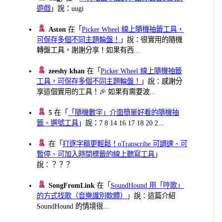
遊戲
」說：uugi
Aston
在「
Picker Wheel 線上隨機抽籤工具，
可保存多個不同主題輪盤！
」說：很實用的隨機
轉盤工具，謝謝分享！如果有西...
zeeshy khan
在「
Picker Wheel 線上隨機抽籤
工具，可保存多個不同主題輪盤！
」說：感謝分
享這個實用的工具！🎉 如果有需要波...
5
在「
「隨機數字」介面簡單好看的隨機抽
籤、選號工具
」說：7 8 14 16 17 18 20 2...
在「
打逐字稿更輕鬆！oTranscribe 可調速、可
暫停、可加入時間標籤的線上聽寫工具
」
說：？？？
SongFromLink
在「
SoundHound 用「哼歌」
的方式找歌（音樂識別軟體）
」說：這篇介紹
SoundHound 的情境很...