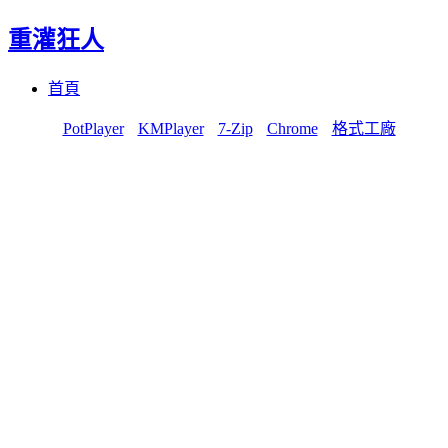
重灌狂人
Menu
Skip
首頁
to
content
PotPlayer
KMPlayer
7-Zip
Chrome
格式工廠