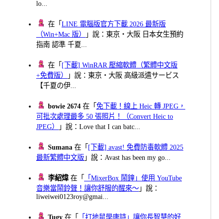
lo...
在「
LINE 電腦版官方下載 2026 最新版
（Win+Mac 版）
」說：東京・大阪 日本女生預約
指南 認準 千夏...
在「
[下載] WinRAR 壓縮軟體（繁體中文版
+免費版）
」說：東京・大阪 高級派遣サービス
【千夏の伊...
bowie 2674
在「
免下載！線上 Heic 轉 JPEG，
可批次處理最多 50 張照片！（Convert Heic to
JPEG）
」說：Love that I can batc...
Sumana
在「
[下載] avast! 免費防毒軟體 2025
最新繁體中文版
」說：Avast has been my go...
李紹煒
在「
「MixerBox 鬧鐘」使用 YouTube
音樂當鬧鈴聲！讓你舒服的醒來～
」說：
liweiwei0123roy@gmai...
Tugy
在「
「打地鼠學唐詩」讓你長智慧的好